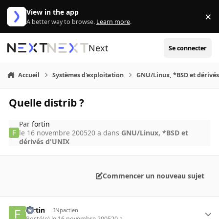
Aller au contenu
View in the app
×
Di
A better way to browse.
Learn more
.
Next
Se connecter
Accueil
Systèmes d'exploitation
GNU/Linux, *BSD et dérivé
Quelle distrib ?
Par
fortin
le 16 novembre 2005
20 a
dans
GNU/Linux, *BSD et
dérivés d'UNIX
Commencer un nouveau sujet
fortin
INpactien
Posté(e)
le 16 novembre 2005
20 a