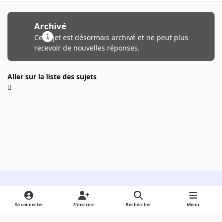
Archivé
Ce sujet est désormais archivé et ne peut plus
recevoir de nouvelles réponses.
Aller sur la liste des sujets
Light Mode
Dark Mode
System Preference
Se connecter
S’inscrire
Rechercher
Menu
Langue
Cookies