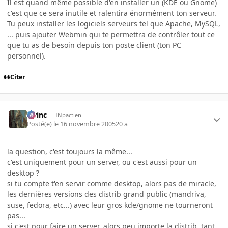
Il est quand même possible d'en installer un (KDE ou Gnome)
c'est que ce sera inutile et ralentira énormément ton serveur.
Tu peux installer les logiciels serveurs tel que Apache, MySQL,
... puis ajouter Webmin qui te permettra de contrôler tout ce
que tu as de besoin depuis ton poste client (ton PC
personnel).
Citer
lorinc
INpactien
Posté(e)
le 16 novembre 2005
20 a
la question, c'est toujours la même...
c'est uniquement pour un server, ou c'est aussi pour un
desktop ?
si tu compte t'en servir comme desktop, alors pas de miracle,
les dernières versions des distrib grand public (mandriva,
suse, fedora, etc...) avec leur gros kde/gnome ne tourneront
pas...
si c'est pour faire un server, alors peu importe la distrib, tant