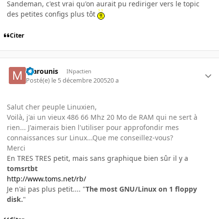
Sandeman, c'est vrai qu'on aurait pu rediriger vers le topic
des petites configs plus tôt
Citer
marounis
INpactien
Posté(e)
le 5 décembre 2005
20 a
Salut cher peuple Linuxien,
Voilà, j'ai un vieux 486 66 Mhz 20 Mo de RAM qui ne sert à
rien... J'aimerais bien l'utiliser pour approfondir mes
connaissances sur Linux...Que me conseillez-vous?
Merci
En TRES TRES petit, mais sans graphique bien sûr il y a
tomsrtbt
http://www.toms.net/rb/
Je n'ai pas plus petit.... "
The most GNU/Linux on 1 floppy
disk.
"