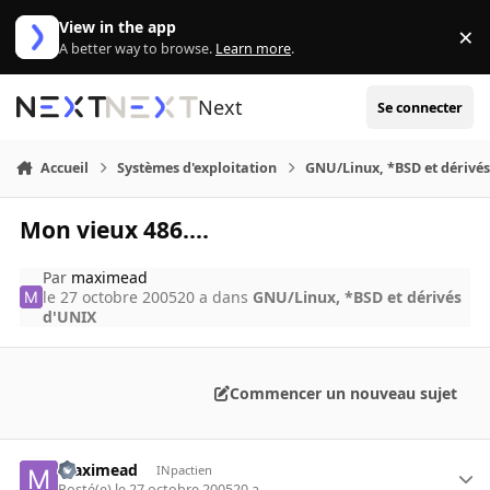
Aller au contenu
View in the app
×
Di
A better way to browse.
Learn more
.
Next
Se connecter
Accueil
Systèmes d'exploitation
GNU/Linux, *BSD et dérivé
Mon vieux 486....
Par
maximead
le 27 octobre 2005
20 a
dans
GNU/Linux, *BSD et dérivés
d'UNIX
Commencer un nouveau sujet
maximead
INpactien
Posté(e)
le 27 octobre 2005
20 a