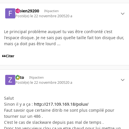
fabien29200
INpactien
Posté(e)
le 22 novembre 2005
20 a
Le principal problème auquel tu vas être confronté c'est
l'espace disque. Je ne sais pas quelle taille fait ton disque dur,
mais ça doit pas être lourd ...
Citer
zoto
INpactien
Posté(e)
le 22 novembre 2005
20 a
Salut
Sinon il y a ça :
http://217.109.169.18/polux/
Faut savoir que certaine ditrib ne sont plus compilé pour
tourner sur un 486 .
C'est le cas de slackware depuis pas mal de temps .
Donc ton very vieux clou ça va etre chaud pour lui mettre un