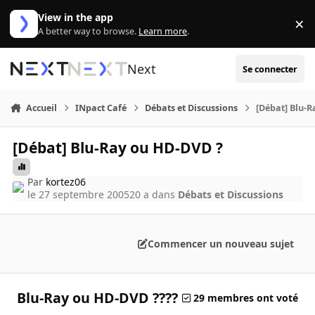
Aller au contenu
View in the app
×
Di
A better way to browse.
Learn more
.
Next
Se connecter
Accueil
INpact Café
Débats et Discussions
[Débat] Blu-
[Débat] Blu-Ray ou HD-DVD ?
Par
kortez06
le 27 septembre 2005
20 a
dans
Débats et Discussions
Commencer un nouveau sujet
Blu-Ray ou HD-DVD ????
29 membres ont voté