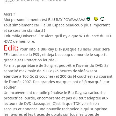
Posté(e)
le 27 septembre 2005
20 a
Alors ?
Moi personellement c'est BLU RAY POWAAAAAA
Tout simplement car il a un Espace beaucoup plus important
et ce sera un standard !
Columbia,Universal Etc Alors qu'il ny a que WB du coté du HD-
-DVD de mémoire.
Edit:
Pour info le Blu-Ray Disk (Disque au laser Bleu) sera
ZE standar de la PS3 , et deja beacoup de monde le suporte
grace a ses Protection lourde !
Format propriétaire de Sony, et peut-être l'avenir du DVD. Sa
capacité maximale de 50 Go (26 heures de vidéo) sera
étendue à 100 Go (2 couches) et 200 Go (4 couches) au courant
de l'année 2007. Des grandes marques ont déjà marqué leur
soutien.
Un inconvénient de taille pénalise le Blu-Ray; sa cartouche
protectrice lourde, encombrante et pas du tout adaptée aux
lecteurs de DVD classiques. C'est là que TDK vole à son
secours et annonce une nouvelle technologie qui supprime
les rayures et les traces de doigts sur tous les types de