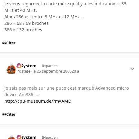
Je viens regarder la carte mère qu'il y a les indications : 33
MHz et 40 MHz.
Alors 286 est entre 8 MHz et 12 MHz...
286 = 68 / 69 broches
386 = 132 broches
Citer
X-System
INpactien
Posté(e)
le 25 septembre 2005
20 a
je sais pas mais sur une puce c'est marqué Advanced micro
device Am386 ....
http://cpu-museum.de/?m=AMD
Citer
X-System
INpactien