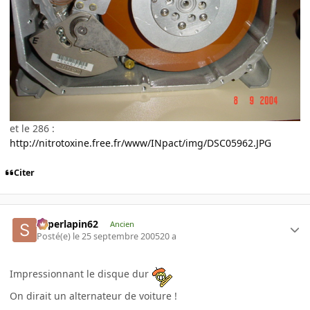
et le 286 :
http://nitrotoxine.free.fr/www/INpact/img/DSC05962.JPG
Citer
superlapin62
Ancien
Posté(e)
le 25 septembre 2005
20 a
Impressionnant le disque dur
On dirait un alternateur de voiture !