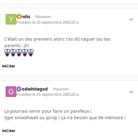
Yendis
INpactien
Posté(e)
le 25 septembre 2005
20 a
C'était un des premiers alors: t'as dû raquer (ou tes
parents...)!!!
Citer
goodwhitegod
INpactien
Posté(e)
le 25 septembre 2005
20 a
ça pourrais servir pour faire un parefeux !
type smoothwall ou ipcop ! ça n'a besoin que de mémoire !
Citer