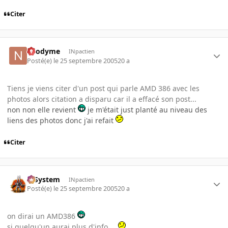
Citer
neodyme
INpactien
Posté(e)
le 25 septembre 2005
20 a
Tiens je viens citer d'un post qui parle AMD 386 avec les
photos alors citation a disparu car il a effacé son post...
non non elle revient
je m'était just planté au niveau des
liens des photos donc j'ai refait
Citer
X-System
INpactien
Posté(e)
le 25 septembre 2005
20 a
on dirai un AMD386
si quelqu'un aurai plus d'info ...