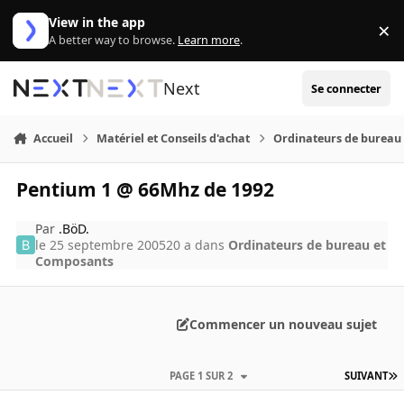
Aller au contenu
View in the app
×
Di
A better way to browse.
Learn more
.
Next
Se connecter
Accueil
Matériel et Conseils d'achat
Ordinateurs de bureau
Pentium 1 @ 66Mhz de 1992
Par
.BöD.
le 25 septembre 2005
20 a
dans
Ordinateurs de bureau et
Composants
Commencer un nouveau sujet
PAGE 1 SUR 2
SUIVANT