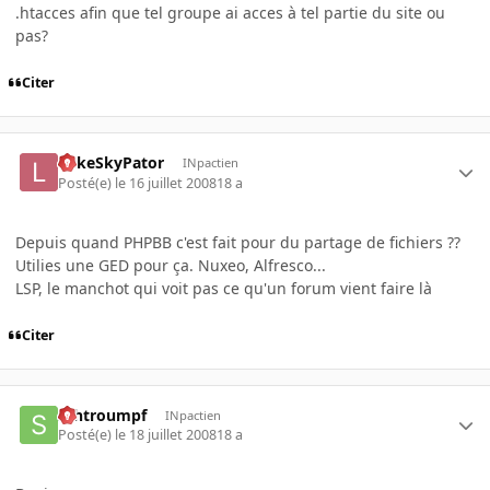
.htacces afin que tel groupe ai acces à tel partie du site ou
pas?
Citer
LukeSkyPator
INpactien
Posté(e)
le 16 juillet 2008
18 a
Depuis quand PHPBB c'est fait pour du partage de fichiers ??
Utilies une GED pour ça. Nuxeo, Alfresco...
LSP, le manchot qui voit pas ce qu'un forum vient faire là
Citer
schtroumpf
INpactien
Posté(e)
le 18 juillet 2008
18 a