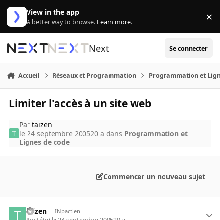
Aller au contenu
View in the app
×
Di
A better way to browse.
Learn more
.
Next
Se connecter
Accueil
Réseaux et Programmation
Programmation et Lign
Limiter l'accès à un site web
Par
taizen
le 24 septembre 2005
20 a
dans
Programmation et
Lignes de code
Commencer un nouveau sujet
taizen
INpactien
Posté(e)
le 24 septembre 2005
20 a