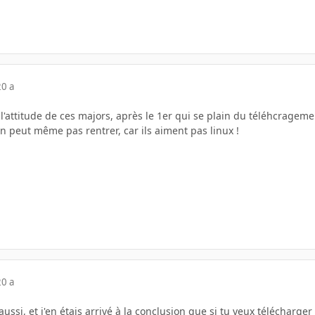
20 a
l'attitude de ces majors, après le 1er qui se plain du téléhcragement
n peut même pas rentrer, car ils aiment pas linux !
20 a
ussi, et j'en étais arrivé à la conclusion que si tu veux télécharger