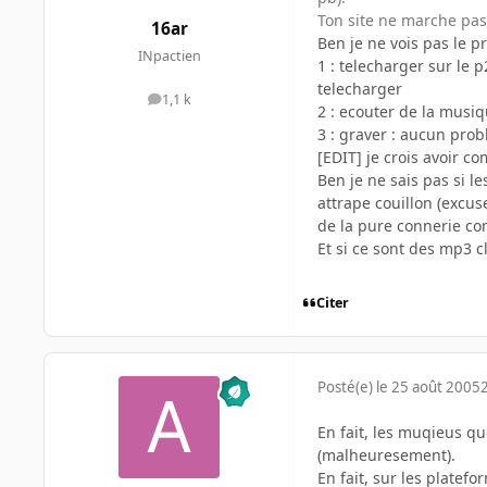
Ton site ne marche pas
16ar
Ben je ne vois pas le p
INpactien
1 : telecharger sur le p
telecharger
1,1 k
messages
2 : ecouter de la musi
3 : graver : aucun pro
[EDIT] je crois avoir c
Ben je ne sais pas si l
attrape couillon (excus
de la pure connerie co
Et si ce sont des mp3 
Citer
Posté(e)
le 25 août 2005
En fait, les muqieus qu
(malheuresement).
En fait, sur les platef