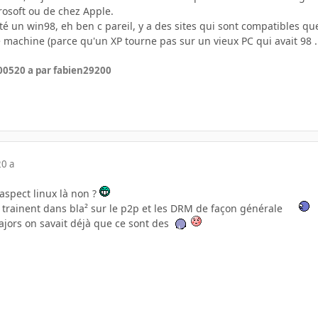
osoft ou de chez Apple.
té un win98, eh ben c pareil, y a des sites qui sont compatibles q
machine (parce qu'un XP tourne pas sur un vieux PC qui avait 98 ...
005
20 a
par fabien29200
20 a
'aspect linux là non ?
i trainent dans bla² sur le p2p et les DRM de façon générale
ajors on savait déjà que ce sont des