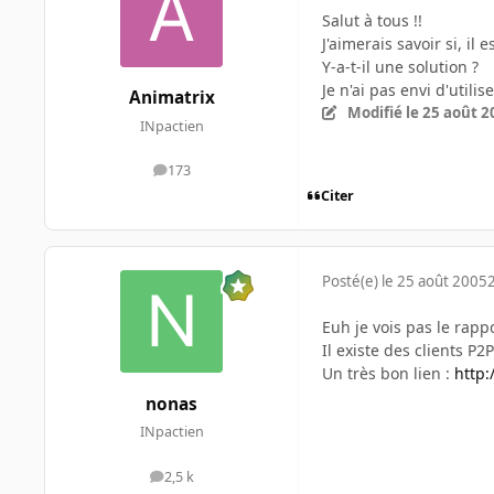
Salut à tous !!
J'aimerais savoir si, i
Y-a-t-il une solution ?
Je n'ai pas envi d'uti
Animatrix
Modifié
le 25 août 2
INpactien
173
messages
Citer
Posté(e)
le 25 août 2005
Euh je vois pas le rapp
Il existe des clients P
Un très bon lien :
http:
nonas
INpactien
2,5 k
messages