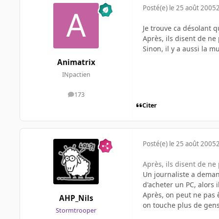
Posté(e)
le 25 août 2005
Je trouve ca désolant qu
Après, ils disent de n
Sinon, il y a aussi la m
Animatrix
INpactien
173
messages
Citer
Posté(e)
le 25 août 2005
Après, ils disent de n
Un journaliste a deman
d'acheter un PC, alors 
Après, on peut ne pas 
AHP_Nils
on touche plus de gens
Stormtrooper