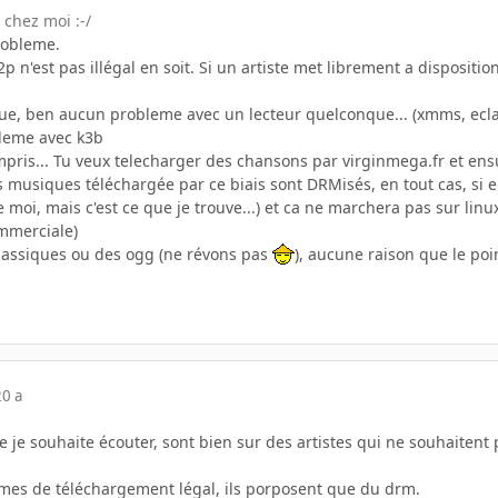
 chez moi :-/
robleme.
2p n'est pas illégal en soit. Si un artiste met librement a disposition 
que, ben aucun probleme avec un lecteur quelconque... (xmms, eclai
bleme avec k3b
ompris... Tu veux telecharger des chansons par virginmega.fr et ensu
es musiques téléchargée par ce biais sont DRMisés, en tout cas, si el
e moi, mais c'est ce que je trouve...) et ca ne marchera pas sur linu
mmerciale)
classiques ou des ogg (ne révons pas
), aucune raison que le poi
20 a
e je souhaite écouter, sont bien sur des artistes qui ne souhaitent
ormes de téléchargement légal, ils porposent que du drm.