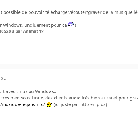
l est possible de pouvoir télécharger/écouter/graver de la musique lé
liser Windows, unqiuement pour ca
!!
005
20 a
par Animatrix
20 a
ort avec Linux ou Windows...
2P très bien sous Linux, des clients audio très bien aussi et pour g
//musique-legale.info/
(ici juste par http en plus)