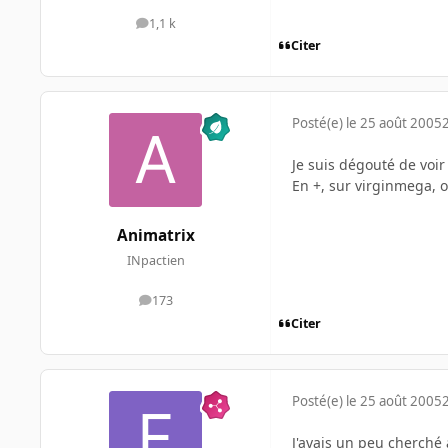
1,1 k
messages
Citer
Posté(e)
le 25 août 2005
Je suis dégouté de voir 
En +, sur virginmega, o
Animatrix
INpactien
173
messages
Citer
Posté(e)
le 25 août 2005
J'avais un peu cherché a