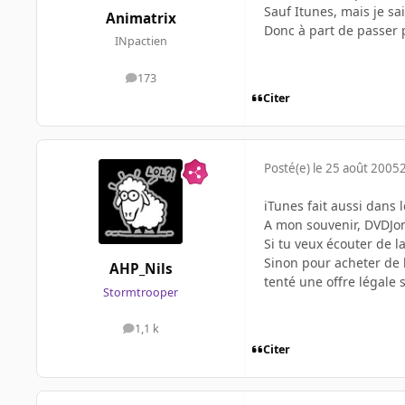
Sauf Itunes, mais je s
Animatrix
Donc à part de passer p
INpactien
173
messages
Citer
Posté(e)
le 25 août 2005
iTunes fait aussi dans 
A mon souvenir, DVDJon 
Si tu veux écouter de 
Sinon pour acheter de l
AHP_Nils
tenté une offre légale
Stormtrooper
1,1 k
messages
Citer