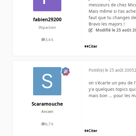
messieurs de chez Micr
Mais même si t'as ache
faut que tu changes de 
fabien29200
Bravo les majors !
INpactien
Modifié
le 25 août 2
3,4 k
messages
Citer
Posté(e)
le 25 août 2005
on s'écarte un peu de l
y'a quelques topics qu
mais bon ... pour les m
Scaramouche
Ancien
6,7 k
messages
Citer