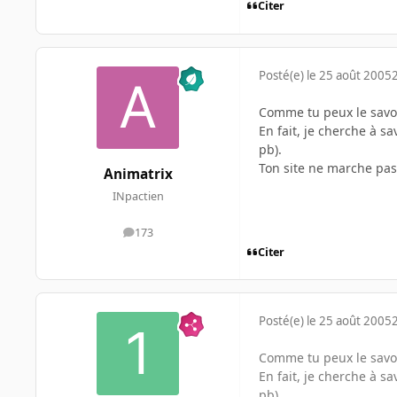
Citer
Posté(e)
le 25 août 2005
Comme tu peux le savoir
En fait, je cherche à s
pb).
Ton site ne marche pas
Animatrix
INpactien
173
messages
Citer
Posté(e)
le 25 août 2005
Comme tu peux le savoir
En fait, je cherche à s
pb).