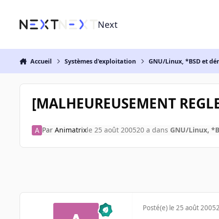
Aller au contenu
Next
Accueil
Systèmes d'exploitation
GNU/Linux, *BSD et dé
[MALHEUREUSEMENT REGLE]
Par
Animatrix
le 25 août 2005
20 a
dans
GNU/Linux, *B
Posté(e)
le 25 août 2005