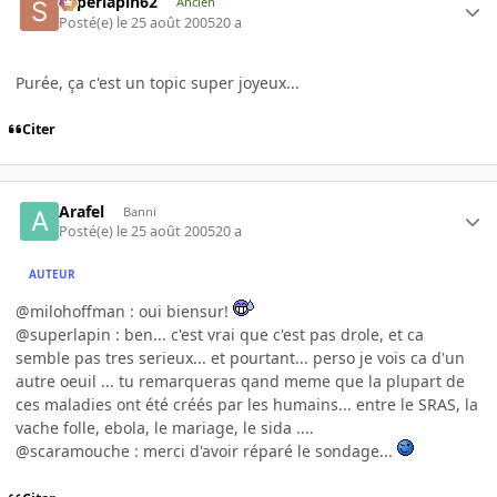
superlapin62
Ancien
Posté(e)
le 25 août 2005
20 a
Purée, ça c'est un topic super joyeux...
Citer
Arafel
Banni
Posté(e)
le 25 août 2005
20 a
AUTEUR
@milohoffman : oui biensur!
@superlapin : ben... c'est vrai que c'est pas drole, et ca
semble pas tres serieux... et pourtant... perso je vois ca d'un
autre oeuil ... tu remarqueras qand meme que la plupart de
ces maladies ont été créés par les humains... entre le SRAS, la
vache folle, ebola, le mariage, le sida ....
@scaramouche : merci d'avoir réparé le sondage...