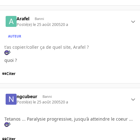
Arafel
Banni
Posté(e)
le 25 août 2005
20 a
AUTEUR
t'as copier/coller ça de quel site, Arafel ?
quoi ?
Citer
ngcubeur
Banni
Posté(e)
le 25 août 2005
20 a
Tetanos ... Paralysie progressive, jusqu'à atteindre le coeur ...
Citer