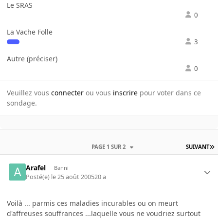
Le SRAS
0
La Vache Folle
3
Autre (préciser)
0
Veuillez vous
connecter
ou vous
inscrire
pour voter dans ce
sondage.
PAGE 1 SUR 2
SUIVANT
Arafel
Banni
Posté(e)
le 25 août 2005
20 a
Voilà ... parmis ces maladies incurables ou on meurt
d'affreuses souffrances ...laquelle vous ne voudriez surtout