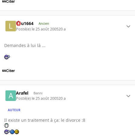
Citer
lulu1664
Ancien
Posté(e)
le 25 août 2005
20 a
Demandes à lui là ...
Citer
Arafel
Banni
Posté(e)
le 25 août 2005
20 a
AUTEUR
Il existe un traitement à ça: le divorce :8