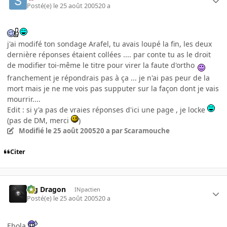
Posté(e)
le 25 août 2005
20 a
j'ai modifé ton sondage Arafel, tu avais loupé la fin, les deux
dernière réponses étaient collées .... par conte tu as le droit
de modifier toi-même le titre pour virer la faute d'ortho
franchement je répondrais pas à ça ... je n'ai pas peur de la
mort mais je ne me vois pas supputer sur la façon dont je vais
mourrir....
Edit : si y'a pas de vraies réponses d'ici une page , je locke
(pas de DM, merci
)
Modifié
le 25 août 2005
20 a
par Scaramouche
Citer
Big Dragon
INpactien
Posté(e)
le 25 août 2005
20 a
Ebola