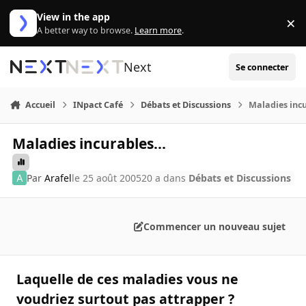
Aller au contenu
View in the app
×
Di
A better way to browse.
Learn more
.
Next
Se connecter
Accueil
INpact Café
Débats et Discussions
Maladies incu
Maladies incurables...
Par
Arafel
le 25 août 2005
20 a
dans
Débats et Discussions
Commencer un nouveau sujet
Laquelle de ces maladies vous ne
voudriez surtout pas attrapper ?