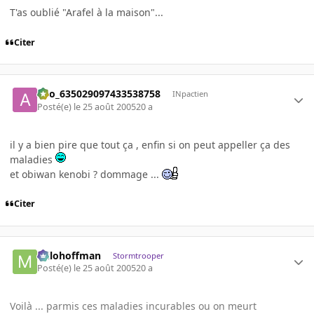
T'as oublié "Arafel à la maison"...
Citer
ano_635029097433538758
INpactien
Posté(e)
le 25 août 2005
20 a
il y a bien pire que tout ça , enfin si on peut appeller ça des
maladies
et obiwan kenobi ? dommage ...
Citer
milohoffman
Stormtrooper
Posté(e)
le 25 août 2005
20 a
Voilà ... parmis ces maladies incurables ou on meurt