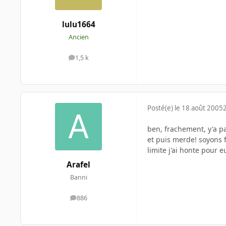
lulu1664
Ancien
1,5 k
messages
Posté(e)
le 18 août 2005
ben, frachement, y'a pa
et puis merde! soyons f
limite j'ai honte pour e
Arafel
Banni
886
messages