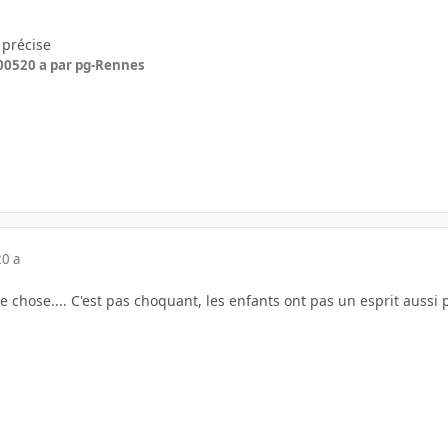
 précise
005
20 a
par pg-Rennes
20 a
 chose.... C'est pas choquant, les enfants ont pas un esprit aussi 