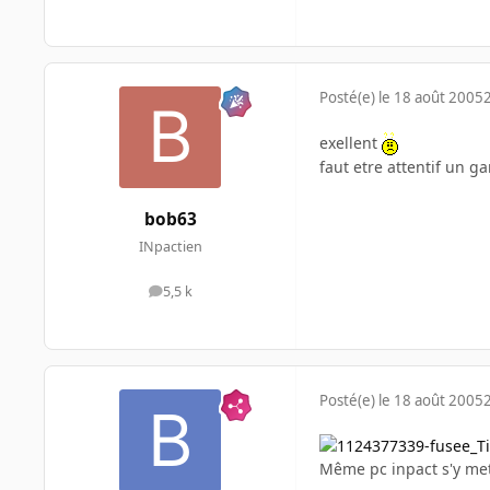
Posté(e)
le 18 août 2005
exellent
faut etre attentif un 
bob63
INpactien
5,5 k
messages
Posté(e)
le 18 août 2005
Même pc inpact s'y met