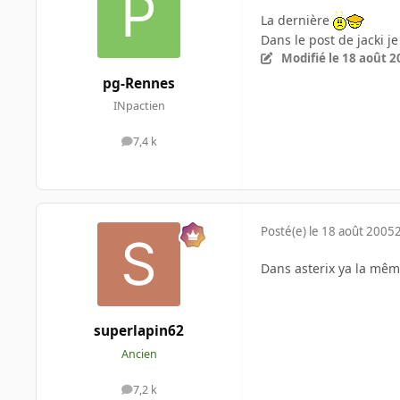
La dernière
Dans le post de jacki je
Modifié
le 18 août 2
pg-Rennes
INpactien
7,4 k
messages
Posté(e)
le 18 août 2005
Dans asterix ya la même
superlapin62
Ancien
7,2 k
messages