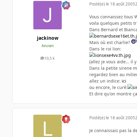
Posté(e)
le 18 août 2005
Vous connaissez tous W
voila quelques petits t
Dans Bernard et Bianc
jackinow
Mais où est charlie?
Ancien
Dans le roi lion:
10,5 k
messages
(allez je vous aide... il 
Dans la petite sirene 
regardez bien au milieu 
allez un indice:
ici
ou encore, le curé:
Et dire qu'on montre ça
Posté(e)
le 18 août 2005
Je connaissais pas la 