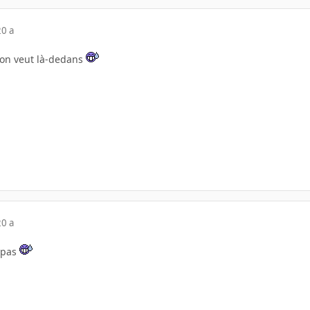
20 a
u'on veut là-dedans
20 a
s pas