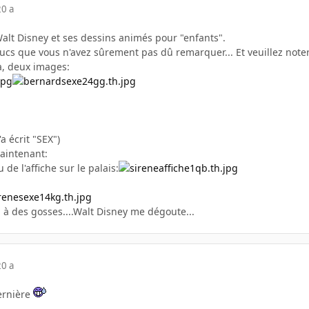
20 a
alt Disney et ses dessins animés pour "enfants".
rucs que vous n'avez sûrement pas dû remarquer... Et veuillez note
a, deux images:
y'a écrit "SEX")
maintenant:
de l'affiche sur le palais:
 à des gosses....Walt Disney me dégoute...
20 a
dernière