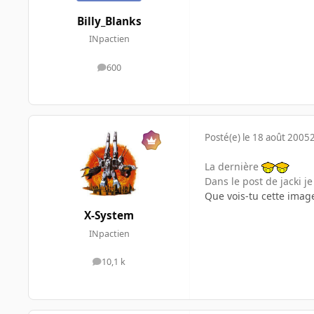
Billy_Blanks
INpactien
600
messages
Posté(e)
le 18 août 2005
La dernière
Dans le post de jacki je
Que vois-tu cette image
X-System
INpactien
10,1 k
messages