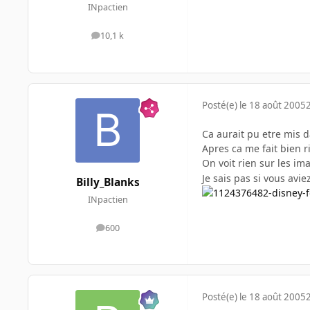
INpactien
10,1 k
messages
Posté(e)
le 18 août 2005
Ca aurait pu etre mis d
Apres ca me fait bien 
On voit rien sur les im
Je sais pas si vous avi
Billy_Blanks
INpactien
600
messages
Posté(e)
le 18 août 2005