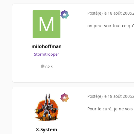
Posté(e)
le 18 août 2005
on peut voir tout ce q
milohoffman
Stormtrooper
7,6 k
messages
Posté(e)
le 18 août 2005
Pour le curé, je ne voi
X-System