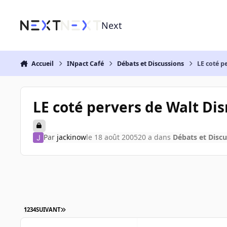
Aller au contenu
Next
Accueil
INpact Café
Débats et Discussions
LE coté p
LE coté pervers de Walt Di
Par
jackinow
le 18 août 2005
20 a
dans
Débats et Discu
1
2
3
4
SUIVANT