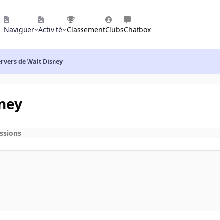
Naviguer
Activité
Classement
Clubs
Chatbox
ervers de Walt Disney
sney
ssions