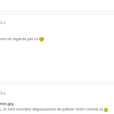
20 a
gamin ne regarde pas ca
20 a
, ils sont vraiment dégueulasses de polluer tintin comme ca