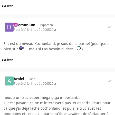
Citer
Daemonium
INpactien
Posté(e)
le 11 août 2005
20 a
Si c'est du niveau Kochonland, je suis de la partie! (pour jouer
bien sur
... mais si t'as besoin d'idées...
)
Citer
Arafel
Banni
Posté(e)
le 11 août 2005
20 a
heuuu un truc super mega giga important...
si c'est payant, ca ne m'interessera pas. et c'est d'ailleurs pour
ca que j'ai déjà laché cochonland, et puis le truc avec les
pingouins etc etc etc ...parcequ'ils essayaient de s'attaquer à