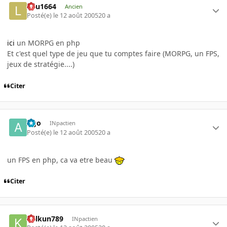
lulu1664
Ancien
Posté(e)
le 12 août 2005
20 a
ici
un MORPG en php
Et c'est quel type de jeu que tu comptes faire (MORPG, un FPS,
jeux de stratégie....)
Citer
Ago
INpactien
Posté(e)
le 12 août 2005
20 a
un FPS en php, ca va etre beau
Citer
kelkun789
INpactien