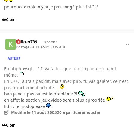
pourquoi diable n'y ai je pas songé plus tot ?!!!
Citer
kelkun789
INpactien
Posté(e)
le 11 août 2005
20 a
AUTEUR
En php/mysql ... ? Il va falloir que tu m'expliques quand
même.
En C++, j'aurais pas dit, mais avec php, tu vas galérer, ce n'est
pas franchement adapté ...
bah je vois pas où est le problème ?!
en effet la section jeux video serait plus apropriée
Edit : le modopleaze
Modifié
le 11 août 2005
20 a
par Scaramouche
Citer