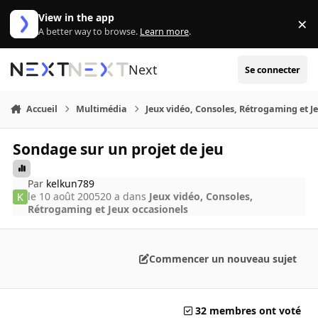
Aller au contenu
View in the app
×
Di
A better way to browse.
Learn more
.
Next
Se connecter
Accueil
Multimédia
Jeux vidéo, Consoles, Rétrogaming et J
Sondage sur un projet de jeu
Par
kelkun789
le 10 août 2005
20 a
dans
Jeux vidéo, Consoles,
Rétrogaming et Jeux occasionels
Commencer un nouveau sujet
32 membres ont voté