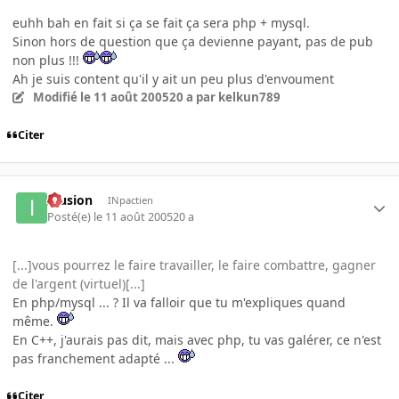
euhh bah en fait si ça se fait ça sera php + mysql.
Sinon hors de question que ça devienne payant, pas de pub
non plus !!!
Ah je suis content qu'il y ait un peu plus d'envoument
Modifié
le 11 août 2005
20 a
par kelkun789
Citer
Illusion
INpactien
Posté(e)
le 11 août 2005
20 a
[...]vous pourrez le faire travailler, le faire combattre, gagner
de l'argent (virtuel)[...]
En php/mysql ... ? Il va falloir que tu m'expliques quand
même.
En C++, j'aurais pas dit, mais avec php, tu vas galérer, ce n'est
pas franchement adapté ...
Citer