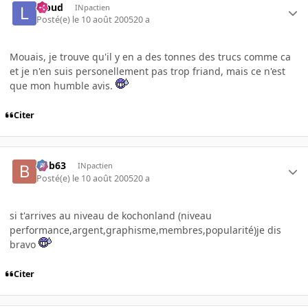
lebud
INpactien
Posté(e)
le 10 août 2005
20 a
Mouais, je trouve qu'il y en a des tonnes des trucs comme ca
et je n'en suis personellement pas trop friand, mais ce n'est
que mon humble avis.
Citer
bob63
INpactien
Posté(e)
le 10 août 2005
20 a
si t'arrives au niveau de kochonland (niveau
performance,argent,graphisme,membres,popularité)je dis
bravo
Citer