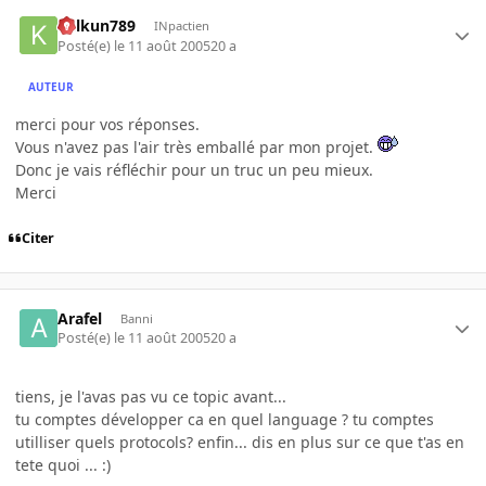
kelkun789
INpactien
Posté(e)
le 11 août 2005
20 a
AUTEUR
merci pour vos réponses.
Vous n'avez pas l'air très emballé par mon projet.
Donc je vais réfléchir pour un truc un peu mieux.
Merci
Citer
Arafel
Banni
Posté(e)
le 11 août 2005
20 a
tiens, je l'avas pas vu ce topic avant...
tu comptes développer ca en quel language ? tu comptes
utilliser quels protocols? enfin... dis en plus sur ce que t'as en
tete quoi ... :)