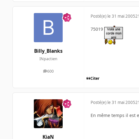
Posté(e)
le 31 mai 2005
2
75019
Billy_Blanks
INpactien
600
messages
Citer
Posté(e)
le 31 mai 2005
2
En même temps il est e
KiaN