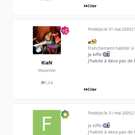
messages
Citer
Posté(e)
le 31 mai 2005
2
franchement habiter à
Je kiffe
J'habite à deux pas de 
KiaN
INpactien
1,4 k
messages
Citer
Posté(e)
le 31 mai 2005
2
Je kiffe
J'habite à deux pas de 