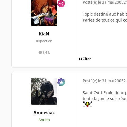
Posté(e)
le 31 mai 2005
2
Topic destiné aux habi
Parlez de tout ce qui c
KiaN
INpactien
1,4 k
messages
Citer
Posté(e)
le 31 mai 2005
2
Saint Cyr L'Ecole donc
toute façon je suis réu
Amnesiac
Ancien