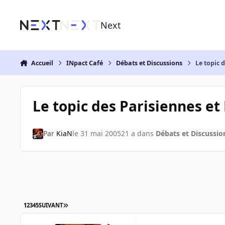
Aller au contenu
Next
Accueil
INpact Café
Débats et Discussions
Le topic 
Le topic des Parisiennes et
Par
KiaN
le 31 mai 2005
21 a
dans
Débats et Discussio
1
2
3
4
5
SUIVANT