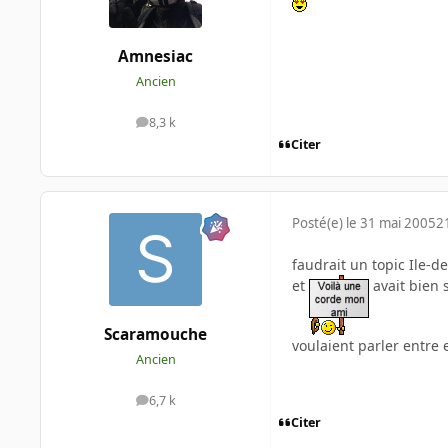
Amnesiac
Ancien
8,3 k
messages
Citer
Posté(e)
le 31 mai 2005
2
faudrait un topic Ile-d
et
avait bien 
Scaramouche
voulaient parler entre 
Ancien
6,7 k
messages
Citer