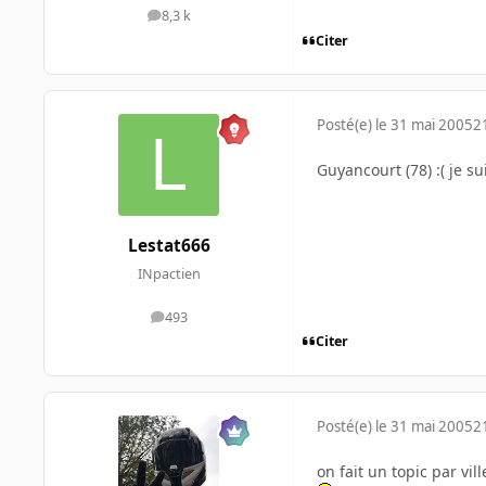
8,3 k
messages
Citer
Posté(e)
le 31 mai 2005
2
Guyancourt (78) :( je s
Lestat666
INpactien
493
messages
Citer
Posté(e)
le 31 mai 2005
2
on fait un topic par vill