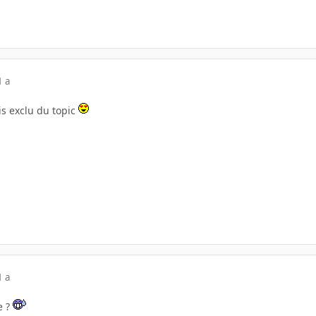
1 a
uis exclu du topic
1 a
e ?