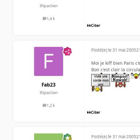
INpactien
1,4 k
messages
Citer
Posté(e)
le 31 mai 2005
2
Moi je kiff bien Paris c
Bon c'est clair la circu
Fab23
INpactien
1,2 k
messages
Citer
Posté(e)
le 31 mai 2005
2