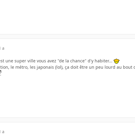
1 a
'est une super ville vous avez "de la chance" d'y habiter...
lation, le métro, les japonais (lol), ça doit être un peu lourd au bo
1 a