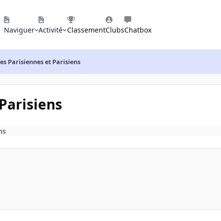
Naviguer
Activité
Classement
Clubs
Chatbox
des Parisiennes et Parisiens
 Parisiens
ns