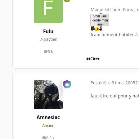
Moi je kiff bien Paris c
Fulu
franchement habiter à
INpactien
3 k
messages
Citer
Posté(e)
le 31 mai 2005
2
faut être ouf pour y ha
Amnesiac
Ancien
8,3 k