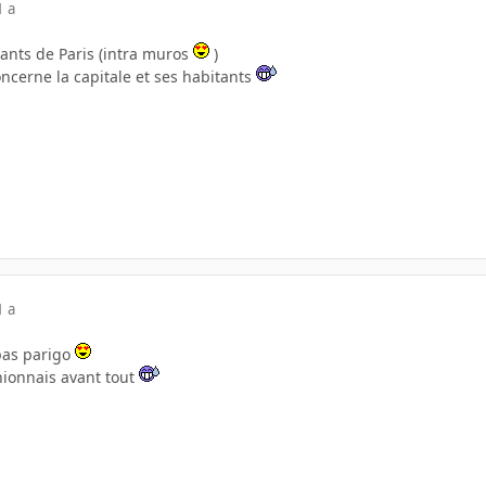
1 a
tants de Paris (intra muros
)
oncerne la capitale et ses habitants
1 a
 pas parigo
nionnais avant tout