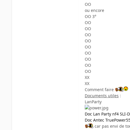
OO
ou encore
OO 3°
OO
OO
OO
OO
OO
OO
OO
OO
OO
XX
XX
Comment faire
Documents utiles
:
LanParty
Doc Lan Party nf4 SLI-
Doc Antec TruePower5
car pas envi de t