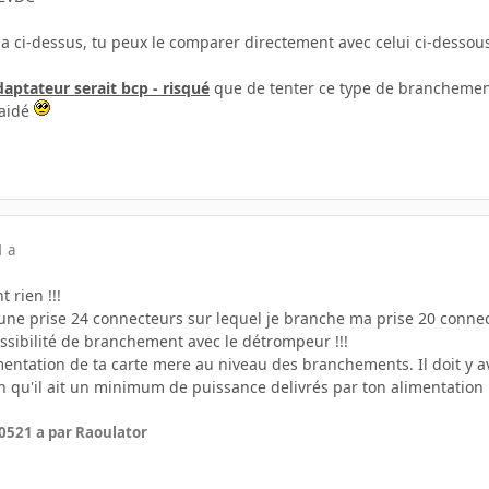
ma ci-dessus, tu peux le comparer directement avec celui ci-dessous
aptateur serait bcp - risqué
que de tenter ce type de brancheme
r aidé
1 a
 rien !!!
une prise 24 connecteurs sur lequel je branche ma prise 20 conne
ossibilité de branchement avec le détrompeur !!!
ntation de ta carte mere au niveau des branchements. Il doit y av
 qu'il ait un minimum de puissance delivrés par ton alimentation m
005
21 a
par Raoulator