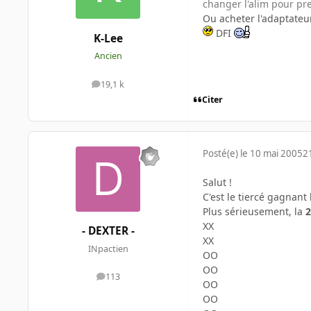
changer l'alim pour pr
Ou acheter l'adaptateu
DFI
K-Lee
Ancien
19,1 k
messages
Citer
Posté(e)
le 10 mai 2005
2
Salut !
C'est le tiercé gagnant
Plus sérieusement, la
XX
- DEXTER -
XX
INpactien
OO
OO
113
messages
OO
OO