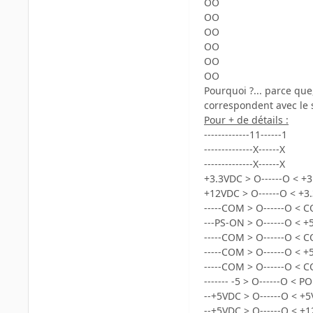
OO
OO
OO
OO
OO
OO
Pourquoi ?... parce que
correspondent avec le 
Pour + de détails :
-------------11------1
--------------X------X
--------------X------X
+3.3VDC > O------O < +
+12VDC > O------O < +3
-----COM > O------O < 
---PS-ON > O------O < 
-----COM > O------O < 
-----COM > O------O < 
-----COM > O------O < 
------- -5 > O------O < P
--+5VDC > O------O < +
--+5VDC > O------O < +