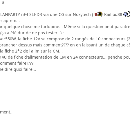
1 a
I LANPARTY nF4 SLI-DR via une CG sur Nokytech (
Kaillou38
er aprem...
ar quelque chose me turlupine... Même si la question peut paraitre t
ça a été dur de ne pas tester...) :
r550W, la fiche 12V se compose de 2 rangés de 10 connecteurs (20),
la brancher dessus mais comment???? en en laissant un de chaque c
la fiche 2*2 de l'alim sur la CM...
s vu de fiche d'alimentation de CM en 24 connecteurs... penche pour
comment faire????
e dire quoi faire...
ment...