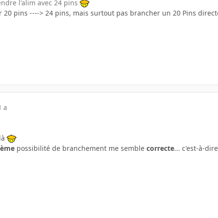
endre l'alim avec 24 pins
r 20 pins ----> 24 pins, mais surtout pas brancher un 20 Pins dire
1 a
 là
2ème
possibilité de branchement me semble
correcte
... c'est-à-dire