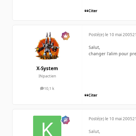
Citer
Posté(e)
le 10 mai 2005
2
Salut,
changer l'alim pour pr
X-System
INpactien
10,1 k
messages
Citer
Posté(e)
le 10 mai 2005
2
Salut,