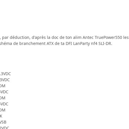
, par déduction, d'après la doc de ton alim Antec TruePower550 les
shéma de branchement ATX de ta DFI LanParty nf4 SLI-DR.
3.3VDC
.3VDC
COM
+5VDC
COM
+5VDC
COM
OK
5VSB
12VDC