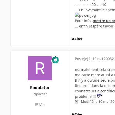
-------------20-----10
... En inversant le shé
Pour info,
mettre un ad
... enfin j'espère t'avoi
Citer
Posté(e)
le 10 mai 2005
2
normalement cela craint
ma carte mere aussi a 
Il n'y a qu'une seule p
Regarde dans la docume
Raoulator
connecteurs a condition
INpactien
probleme !!!
Modifié
le 10 mai 2
1,1 k
messages
Citer