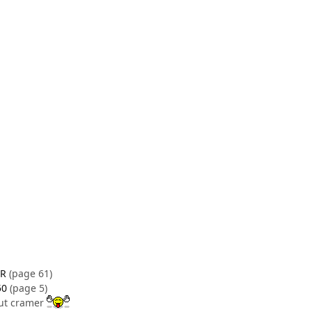
DR
(page 61)
50
(page 5)
out cramer