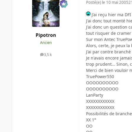
Posté(e)
le 10 mai 2005
2
J'ai reçu hier ma DF
J'ai donc tout monté hi
J'ai donc un question c
tout risquer de cramer (
Pipotron
Sur mon Antec TruePowe
Ancien
Alors, certe, je peux 
J'ai par contre branché 
3,5 k
messages
Je n'avais encore jamai
trop prudent... Sinon, 
Merci de bien vouloir m
TruePower550
OOOOOOOOOO
OOOOOOOOOO
LanParty
XXXXXXXXXXXX
XXXXXXXXXXXX
Possibilités de branche
XX 1°
OO