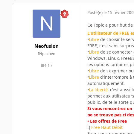
Posté(e)
le 15 février 20
Ce Topic a pour but de 
L'utilisateur de FREE e
•
Libre
de choisir le ser
FREE, c'est sans surpris
Neofusion
•
Libre
de se connecter a
INpactien
Windows, Linux, FreeBS
les options tarifaires 
1,1 k
messages
•
Libre
de s'exprimer ou 
•
Libre
d'interrompre à t
automatiquement.
•
La liberté
, c'est aussi
permet aux utilisateurs 
public, de telle sorte 
Si vous rencontrez un 
ne se trouve pas ci de
• Les offres de Free
I)
Free Haut Débit
Free, vous propose un 