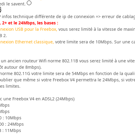
edi le savent.
 infos technique différente de ip de connexion => erreur de cablage
 2+ et le 24Mbps, les bases :
onnexion USB pour la Freebox,
vous serez limité à la vitesse de m
B 2.
nnexion Ethernet classique,
votre limite sera de 10Mbps. Sur une c
ou un ancien routeur Wifi norme 802.11B vous serez limité à une vi
tôt autour de 8mbps).
l norme 802.11G votre limite sera de 54Mbps en fonction de la qual
oublier que même si votre Freebox V4 permettra le 24Mbps, si votre
es limites.
ec une Freebox V4 en ADSL2 (24Mbps)
2Mbps
0Mbps
10 : 10Mbps
100 : 24Mbps
B : 11Mbps