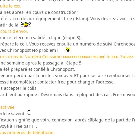
uite le xxx.
aines après "en cours de construction".
été raccordé aux équipements free (dslam). Vous devriez avoir la syn
rtir de là.
cours d'envoi.
ance telecom a validé la ligne (étape 3).
épare le coli. Vous recevez ensuite un numéro de suivi Chronopo
Avec Chronopost No problem !
urs d'envoi. Numéro Colissimo xxxxxxxxxxxxx envoyé le xxx. Suivez 
ne semaine apres le passage à l'étape 5.
 a été préparé et confié à Chronopost.
eebox perdu par la poste : voir avec FT pour se faire rembourser
esse incomplète) : contacter free pour changer l'adresse.
 accepter le colis.
ard lent ou rapide : Désormais dans la plupart des cas, Free envoie
activée.
edi le savent.
fication signifie que votre connexion, après câblage de la part de Fr
voyé à Free par FT.
t vos numéros de téléphone.