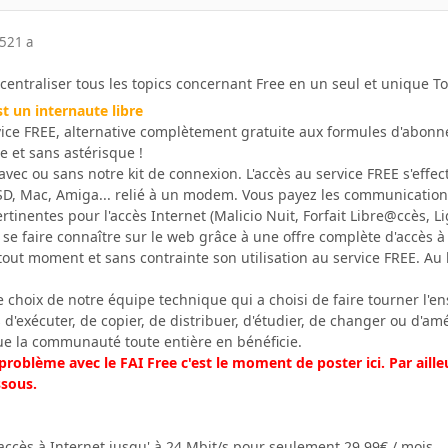
05
21 a
centraliser tous les topics concernant Free en un seul et unique T
st un internaute libre
vice FREE, alternative complètement gratuite aux formules d'abonn
e et sans astérisque !
vec ou sans notre kit de connexion. L'accès au service FREE s'effect
D, Mac, Amiga... relié à un modem. Vous payez les communications
pertinentes pour l'accès Internet (Malicio Nuit, Forfait Libre@ccès, 
se faire connaître sur le web grâce à une offre complète d'accès 
out moment et sans contrainte son utilisation au service FREE. Au b
 le choix de notre équipe technique qui a choisi de faire tourner l'
d'exécuter, de copier, de distribuer, d'étudier, de changer ou d'amél
que la communauté toute entière en bénéficie.
problème avec le FAI Free c'est le moment de poster ici. Par aille
ssous.
accès à Internet jusqu' à 24 Mbit/s pour seulement 29,99€ / mois.