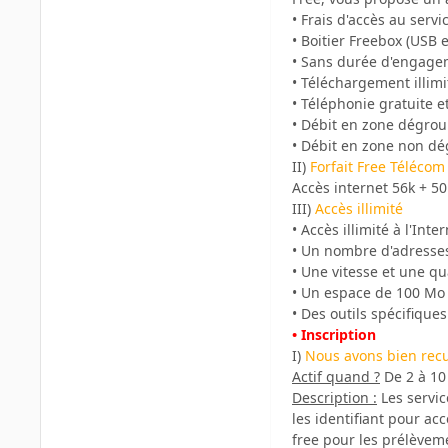
• Frais d'accès au servi
• Boitier Freebox (USB
• Sans durée d'engage
• Téléchargement illimi
• Téléphonie gratuite e
• Débit en zone dégrou
• Débit en zone non dég
II)
Forfait Free Télécom
Accès internet 56k + 5
III)
Accès illimité
• Accès illimité à l'Inter
• Un nombre d'adresses 
• Une vitesse et une qu
• Un espace de 100 Mo 
• Des outils spécifique
• Inscription
I)
Nous avons bien recu v
Actif quand ?
De 2 à 10 
Description :
Les service
les identifiant pour ac
free pour les prélèveme