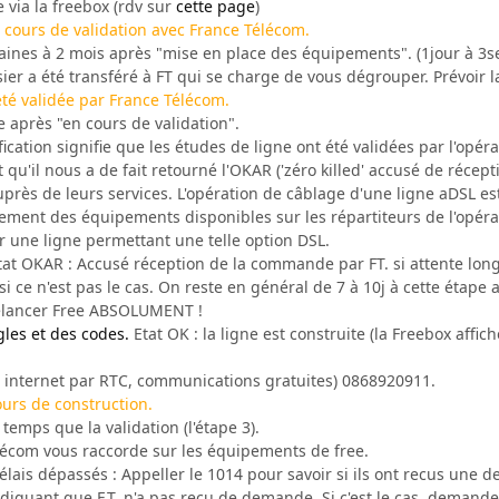
e via la freebox (rdv sur
cette page
)
n cours de validation avec France Télécom.
ines à 2 mois après "mise en place des équipements". (1jour à 3
ier a été transféré à FT qui se charge de vous dégrouper. Prévoir l
été validée par France Télécom.
 après "en cours de validation".
fication signifie que les études de ligne ont été validées par l'opér
qu'il nous a de fait retourné l'OKAR ('zéro killed' accusé de réce
près de leurs services. L'opération de câblage d'une ligne aDSL est
ment des équipements disponibles sur les répartiteurs de l'opéra
r une ligne permettant une telle option DSL.
at OKAR : Accusé réception de la commande par FT. si attente long
si ce n'est pas le cas. On reste en général de 7 à 10j à cette étape
 relancer Free ABSOLUMENT !
gles et des codes.
Etat OK : la ligne est construite (la Freebox affich
s internet par RTC, communications gratuites) 0868920911.
ours de construction.
emps que la validation (l'étape 3).
écom vous raccorde sur les équipements de free.
lais dépassés : Appeller le 1014 pour savoir si ils ont recus une 
ndiquant que F.T. n'a pas reçu de demande. Si c'est le cas, demand