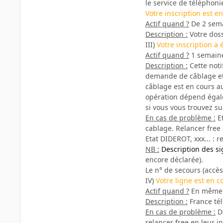
le service de téléphoni
Votre inscription est e
Actif quand ?
De 2 sema
Description :
Votre doss
III)
Votre inscription a 
Actif quand ?
1 semaine
Description :
Cette noti
demande de câblage et 
câblage est en cours au
opération dépend égale
si vous vous trouvez su
En cas de problème :
Et
cablage. Relancer free 
Etat DIDEROT, xxx... :
NB :
Description des si
encore déclarée).
Le n° de secours (accè
IV)
Votre ligne est en c
Actif quand ?
En même t
Description :
France tél
En cas de problème :
Dé
relancer free en leur i