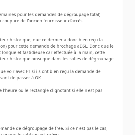
semaines pour les demandes de dégroupage total)
a coupure de l'ancien fournisseur d'accès.
ateur historique, que ce dernier a donc bien reçu la
ption) pour cette demande de brochage aDSL. Donc que le
 longue et fastidieuse car effectuée à la main, cette
teur historique ainsi que dans les salles de dégroupage
ue voir avec FT si ils ont bien reçu la demande de
 avant de passer à OK.
e l'heure ou le rectangle clignotant si elle n'est pas
demande de dégroupage de free. Si ce n'est pas le cas,
ez quand le cablage est prévu.