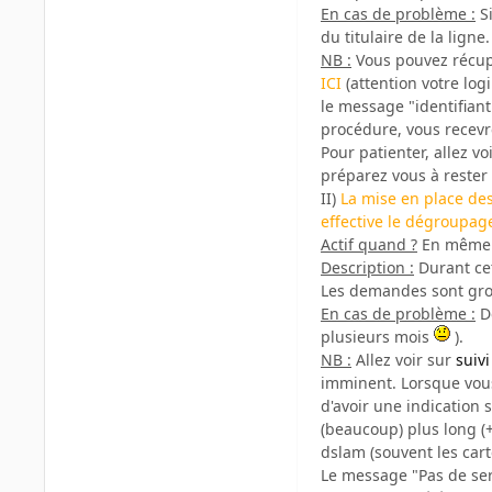
En cas de problème :
Si
du titulaire de la ligne.
NB :
Vous pouvez récuper
ICI
(attention votre log
le message "identifiant
procédure, vous recevr
Pour patienter, allez v
préparez vous à rester
II)
La mise en place des 
effective le dégroupage
Actif quand ?
En même t
Description :
Durant cet
Les demandes sont grou
En cas de problème :
Dé
plusieurs mois
).
NB :
Allez voir sur
suiv
imminent. Lorsque vous 
d'avoir une indication 
(beaucoup) plus long (
dslam (souvent les carte
Le message "Pas de ser