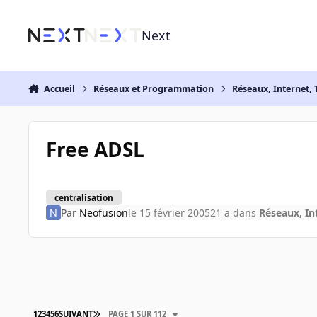
Aller au contenu
Next
Accueil
Réseaux et Programmation
Réseaux, Internet, 
Free ADSL
centralisation
Par
Neofusion
le 15 février 2005
21 a
dans
Réseaux, In
1
2
3
4
5
6
SUIVANT
PAGE 1 SUR 112