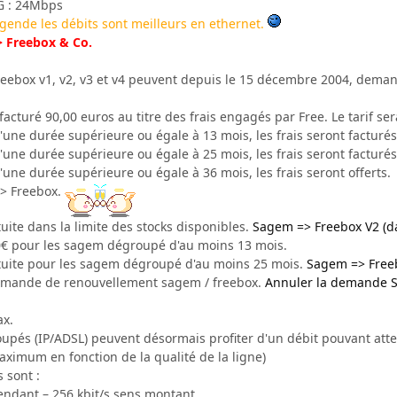
1G : 24Mbps
égende les débits sont meilleurs en ethernet.
> Freebox & Co.
eebox v1, v2, v3 et v4 peuvent depuis le 15 décembre 2004, dema
acturé 90,00 euros au titre des frais engagés par Free. Le tarif ser
ne durée supérieure ou égale à 13 mois, les frais seront facturés
ne durée supérieure ou égale à 25 mois, les frais seront facturés
ne durée supérieure ou égale à 36 mois, les frais seront offerts.
> Freebox.
tuite dans la limite des stocks disponibles.
Sagem => Freebox V2 (da
30€ pour les sagem dégroupé d'au moins 13 mois.
atuite pour les sagem dégroupé d'au moins 25 mois.
Sagem => Free
demande de renouvellement sagem / freebox.
Annuler la demande 
ax.
pés (IP/ADSL) peuvent désormais profiter d'un débit pouvant atte
aximum en fonction de la qualité de la ligne)
s sont :
cendant – 256 kbit/s sens montant