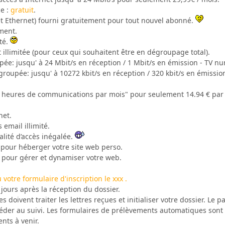
ce :
gratuit
.
 et Ethernet) fourni gratuitement pour tout nouvel abonné.
ment.
té.
t illimitée (pour ceux qui souhaitent être en dégroupage total).
pée: jusqu' à 24 Mbit/s en réception / 1 Mbit/s en émission - TV n
roupée: jusqu' à 10272 kbit/s en réception / 320 kbit/s en émissio
0 heures de communications par mois" pour seulement 14.94 € par
net.
email illimité.
alité d’accès inégalée.
pour héberger votre site web perso.
s pour gérer et dynamiser votre web.
otre formulaire d'inscription le xxx .
jours après la réception du dossier.
s doivent traiter les lettres reçues et initialiser votre dossier. Le
céder au suivi. Les formulaires de prélèvements automatiques sont 
nts à venir.