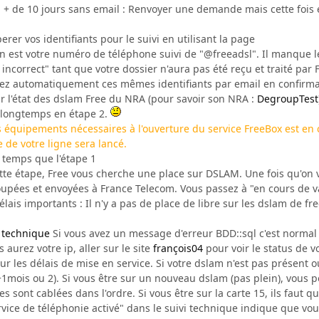
 + de 10 jours sans email : Renvoyer une demande mais cette fois
er vos identifiants pour le suivi en utilisant la page
in est votre numéro de téléphone suivi de "@freeadsl". Il manque l
 incorrect" tant que votre dossier n'aura pas été reçu et traité par
ez automatiquement ces mêmes identifiants par email en confirmat
oir l'état des dslam Free du NRA (pour savoir son NRA :
DegroupTest
 longtemps en étape 2.
équipements nécessaires à l'ouverture du service FreeBox est en co
 de votre ligne sera lancé.
emps que l'étape 1
te étape, Free vous cherche une place sur DSLAM. Une fois qu'on v
pées et envoyées à France Telecom. Vous passez à "en cours de va
lais importants : Il n'y a pas de place de libre sur les dslam de f
i technique
Si vous avez un message d'erreur BDD::sql c'est normal
aurez votre ip, aller sur le site
françois04
pour voir le status de v
sur les délais de mise en service. Si votre dslam n'est pas présent o
+1mois ou 2). Si vous être sur un nouveau dslam (pas plein), vous 
s sont cablées dans l'ordre. Si vous être sur la carte 15, ils faut q
vice de téléphonie activé" dans le suivi technique indique que v