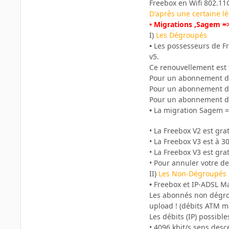
Freebox en Wifi 802.1
D'après une certaine l
• Migrations ,Sagem =
I)
Les Dégroupés
•
Les possesseurs de Fr
v5.
Ce renouvellement est f
Pour un abonnement d'u
Pour un abonnement d'u
Pour un abonnement d'u
•
La migration Sagem =
• La Freebox V2 est gra
• La Freebox V3 est à 
• La Freebox V3 est gr
• Pour annuler votre 
II)
Les Non-Dégroupés
•
Freebox et IP-ADSL M
Les abonnés non dégrou
upload ! (débits ATM m
Les débits (IP) possible
• 4096 kbit/s sens des