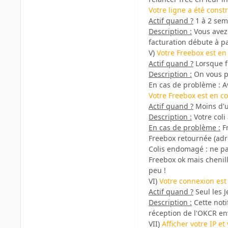
Votre ligne a été constr
Actif quand ?
1 à 2 sem
Description :
Vous avez 
facturation débute à pa
V)
Votre Freebox est en 
Actif quand ?
Lorsque fr
Description :
On vous pr
En cas de problème : 
Votre Freebox est en co
Actif quand ?
Moins d'u
Description :
Votre coli
En cas de problème :
Fr
Freebox retournée (adr
Colis endomagé : ne pas
Freebox ok mais chenill
peu !
VI)
Votre connexion est 
Actif quand ?
Seul les J
Description :
Cette noti
réception de l'OKCR en
VII)
Afficher votre IP e