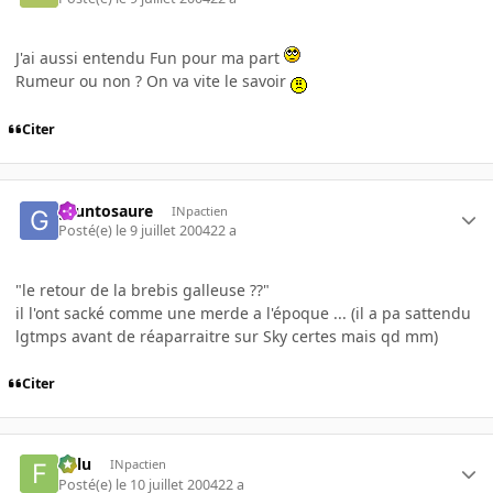
J'ai aussi entendu Fun pour ma part
Rumeur ou non ? On va vite le savoir
Citer
gruntosaure
INpactien
Posté(e)
le 9 juillet 2004
22 a
"le retour de la brebis galleuse ??"
il l'ont sacké comme une merde a l'époque ... (il a pa sattendu
lgtmps avant de réaparraitre sur Sky certes mais qd mm)
Citer
Fulu
INpactien
Posté(e)
le 10 juillet 2004
22 a