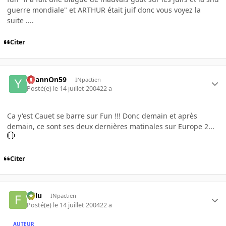
guerre mondiale" et ARTHUR était juif donc vous voyez la
suite ....
Citer
YoannOn59
INpactien
Posté(e)
le 14 juillet 2004
22 a
Ca y'est Cauet se barre sur Fun !!! Donc demain et après
demain, ce sont ses deux dernières matinales sur Europe 2...
Citer
Fulu
INpactien
Posté(e)
le 14 juillet 2004
22 a
AUTEUR