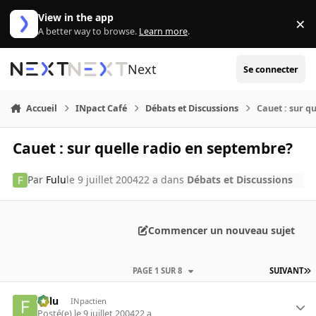
Aller au contenu
View in the app
×
Di
A better way to browse.
Learn more
.
Next
Se connecter
Accueil
INpact Café
Débats et Discussions
Cauet : sur q
Cauet : sur quelle radio en septembre?
Par
Fulu
le 9 juillet 2004
22 a
dans
Débats et Discussions
Commencer un nouveau sujet
PAGE 1 SUR 8
SUIVANT
Fulu
INpactien
Posté(e)
le 9 juillet 2004
22 a