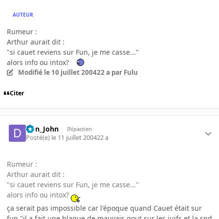
AUTEUR
Rumeur :
Arthur aurait dit :
"si cauet reviens sur Fun, je me casse..."
alors info ou intox?
Modifié
le 10 juillet 2004
22 a
par Fulu
Citer
Don_John
INpactien
Posté(e)
le 11 juillet 2004
22 a
Rumeur :
Arthur aurait dit :
"si cauet reviens sur Fun, je me casse..."
alors info ou intox?
ça serait pas impossible car l'époque quand Cauet était sur
fun "il a fait une blague de mauvais gout sur les juifs et la snd