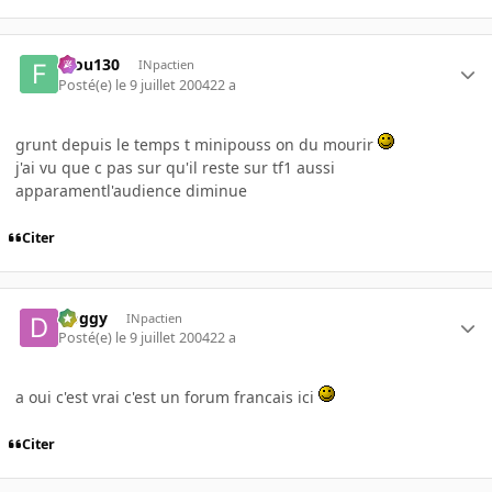
filou130
INpactien
Posté(e)
le 9 juillet 2004
22 a
grunt depuis le temps t minipouss on du mourir
j'ai vu que c pas sur qu'il reste sur tf1 aussi
apparamentl'audience diminue
Citer
Doggy
INpactien
Posté(e)
le 9 juillet 2004
22 a
a oui c'est vrai c'est un forum francais ici
Citer