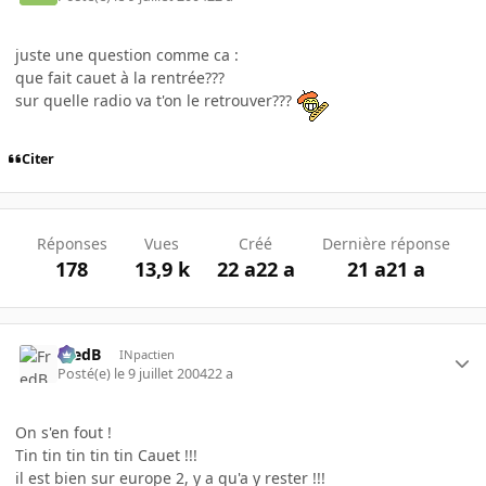
juste une question comme ca :
que fait cauet à la rentrée???
sur quelle radio va t'on le retrouver???
Citer
Réponses
Vues
Créé
Dernière réponse
178
13,9 k
22 a
22 a
21 a
21 a
FredB
INpactien
Posté(e)
le 9 juillet 2004
22 a
On s'en fout !
Tin tin tin tin tin Cauet !!!
il est bien sur europe 2, y a qu'a y rester !!!