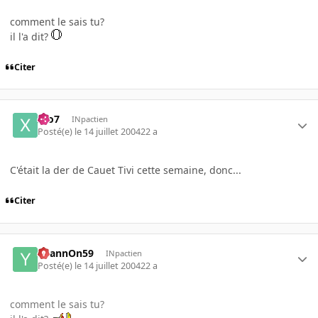
comment le sais tu?
il l'a dit?
Citer
xto7
INpactien
Posté(e)
le 14 juillet 2004
22 a
C'était la der de Cauet Tivi cette semaine, donc...
Citer
YoannOn59
INpactien
Posté(e)
le 14 juillet 2004
22 a
comment le sais tu?