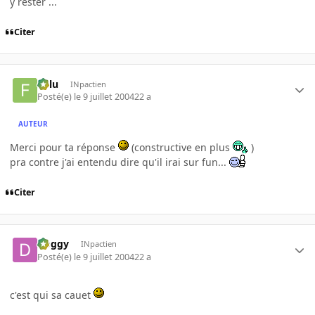
y rester ...
Citer
Fulu
INpactien
Posté(e)
le 9 juillet 2004
22 a
AUTEUR
Merci pour ta réponse
(constructive en plus
)
pra contre j'ai entendu dire qu'il irai sur fun...
Citer
Doggy
INpactien
Posté(e)
le 9 juillet 2004
22 a
c'est qui sa cauet