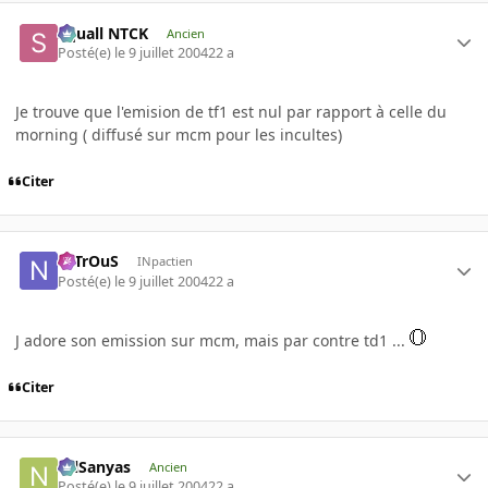
Squall NTCK
Ancien
Posté(e)
le 9 juillet 2004
22 a
Je trouve que l'emision de tf1 est nul par rapport à celle du
morning ( diffusé sur mcm pour les incultes)
Citer
NiTrOuS
INpactien
Posté(e)
le 9 juillet 2004
22 a
J adore son emission sur mcm, mais par contre td1 ...
Citer
NilSanyas
Ancien
Posté(e)
le 9 juillet 2004
22 a