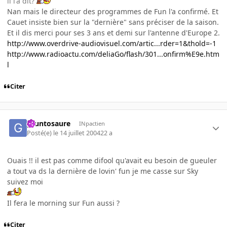
il l'a dit?
Nan mais le directeur des programmes de Fun l'a confirmé. Et
Cauet insiste bien sur la "dernière" sans préciser de la saison.
Et il dis merci pour ses 3 ans et demi sur l'antenne d'Europe 2.
http://www.overdrive-audiovisuel.com/artic...rder=1&thold=-1
http://www.radioactu.com/deliaGo/flash/301...onfirm%E9e.htm
l
Citer
gruntosaure
INpactien
Posté(e)
le 14 juillet 2004
22 a
Ouais !! il est pas comme difool qu'avait eu besoin de gueuler
a tout va ds la dernière de lovin' fun je me casse sur Sky
suivez moi
Il fera le morning sur Fun aussi ?
Citer