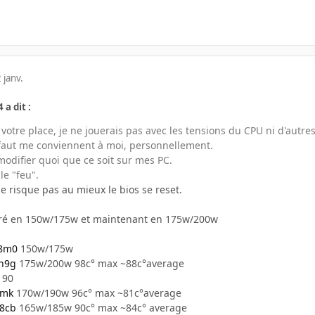
 janv.
 a dit :
à votre place, je ne jouerais pas avec les tensions du CPU ni d'autr
faut me conviennent à moi, personnellement.
 modifier quoi que ce soit sur mes PC.
le "feu".
a ne risque pas au mieux le bios se reset.
aré en 150w/175w et maintenant en 175w/200w
d8m0
150w/175w
uh9g
175w/200w 98c° max ~88c°average
190
3mk
170w/190w 96c° max ~81c°average
w8cb
165w/185w 90c° max ~84c° average