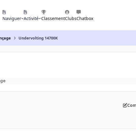
Naviguer
Activité
Classement
Clubs
Chatbox
nçage
Undervolting 14700K
age
Com