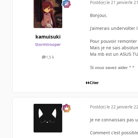
Posté(e)
le 21 janvier
le 21
Bonjour,
J'aimerais undervolter
kamuisuki
Pour pouvoir remonter 
Stormtrooper
Mais je ne sais absolum
Ma mb est un
ASUS TU
1,5 k
messages
Si vous savez aider
^
*
Citer
Posté(e)
le 22 janvier
le 22
Je ne connaissais pas u
Comment c'est possible