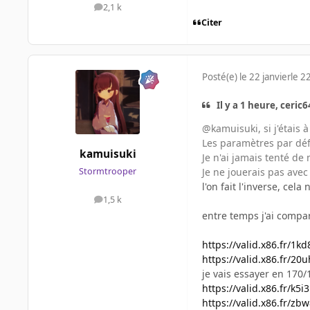
2,1 k
messages
Citer
Posté(e)
le 22 janvier
le 22
Il y a 1 heure, ceric64
@kamuisuki, si j'étais 
Les paramètres par dé
kamuisuki
Je n'ai jamais tenté de
Je ne jouerais pas avec 
Stormtrooper
l'on fait l'inverse, cel
1,5 k
messages
entre temps j'ai comp
https://valid.x86.fr/1k
https://valid.x86.fr/20
je vais essayer en 170/
https://valid.x86.fr/k5i
https://valid.x86.fr/zb