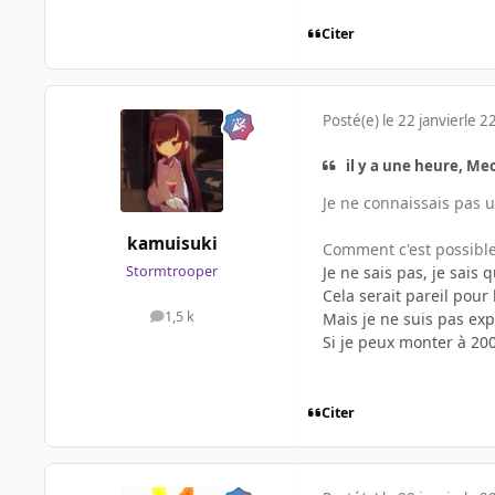
Citer
Posté(e)
le 22 janvier
le 22
il y a une heure, Me
Je ne connaissais pas u
kamuisuki
Comment c'est possible
Je ne sais pas, je sais
Stormtrooper
Cela serait pareil pour 
1,5 k
Mais je ne suis pas ex
messages
Si je peux monter à 20
Citer