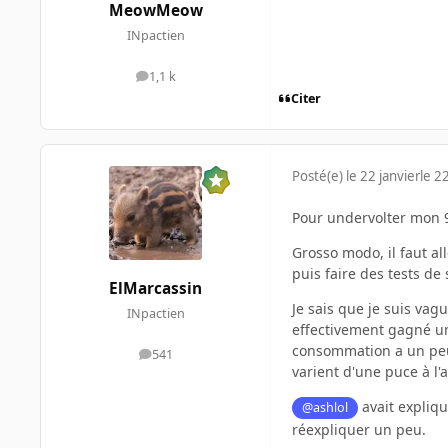
MeowMeow
INpactien
1,1 k
messages
Citer
Posté(e)
le 22 janvier
le 22
Pour undervolter mon 9
Grosso modo, il faut al
puis faire des tests de 
ElMarcassin
Je sais que je suis vag
INpactien
effectivement gagné un
consommation a un peu b
541
messages
varient d'une puce à l'a
avait expliq
@ashlol
réexpliquer un peu.