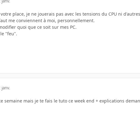
 janv.
à votre place, je ne jouerais pas avec les tensions du CPU ni d'autr
faut me conviennent à moi, personnellement.
 modifier quoi que ce soit sur mes PC.
le "feu".
 janv.
tte semaine mais je te fais le tuto ce week end + explications dem