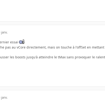
 janv.
ernier essai
e pas au vCore directement, mais on touche à l'offSet en mettant d
ousser les boosts jusqu'à atteindre le tMax sans provoquer le rale
 janv.