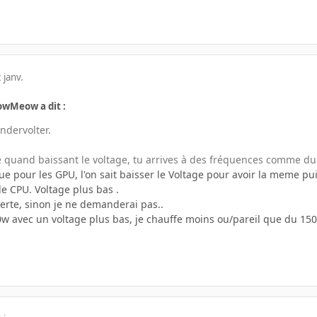
 janv.
owMeow a dit :
ndervolter.
 quand baissant le voltage, tu arrives à des fréquences comme du
 que pour les GPU, l'on sait baisser le Voltage pour avoir la meme
le CPU. Voltage plus bas .
perte, sinon je ne demanderai pas..
0w avec un voltage plus bas, je chauffe moins ou/pareil que du 150