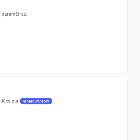
es paramètres.
andées par
@MeowMeow