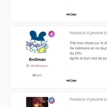
Citer
Posté(e)
le 23 janvier
le 23
Très bon shoot sur le d
De mémoire on ne touch
du CPU
Après le but c'est de p
RinDman
Modérateur
6,8 k
messages
Citer
Posté(e)
le 23 janvier
le 23