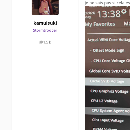
Je ne sais pas si cela es
kamuisuki
Stormtrooper
1,5 k
messages