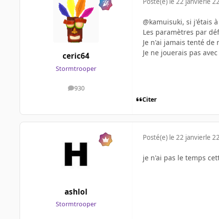
Posté(e)
le 22 janvier
le 22
@kamuisuki, si j'étais 
Les paramètres par dé
Je n'ai jamais tenté de
Je ne jouerais pas avec 
ceric64
Stormtrooper
930
messages
Citer
Posté(e)
le 22 janvier
le 22
je n'ai pas le temps ce
ashlol
Stormtrooper