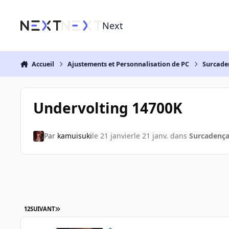
Aller au contenu
Next
Accueil
Ajustements et Personnalisation de PC
Surcade
Undervolting 14700K
Par
kamuisuki
le 21 janvier
le 21 janv.
dans
Surcadenç
1
2
SUIVANT