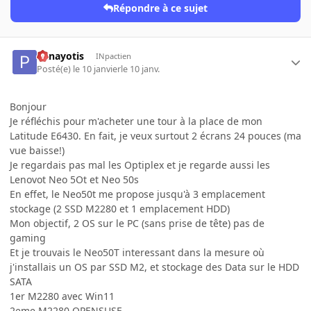
Répondre à ce sujet
Panayotis
INpactien
Posté(e)
le 10 janvier
le 10 janv.
Bonjour
Je réfléchis pour m'acheter une tour à la place de mon
Latitude E6430. En fait, je veux surtout 2 écrans 24 pouces (ma
vue baisse!)
Je regardais pas mal les Optiplex et je regarde aussi les
Lenovot Neo 5Ot et Neo 50s
En effet, le Neo50t me propose jusqu'à 3 emplacement
stockage (2 SSD M2280 et 1 emplacement HDD)
Mon objectif, 2 OS sur le PC (sans prise de tête) pas de
gaming
Et je trouvais le Neo50T interessant dans la mesure où
j'installais un OS par SSD M2, et stockage des Data sur le HDD
SATA
1er M2280 avec Win11
2eme M2280 OPENSUSE