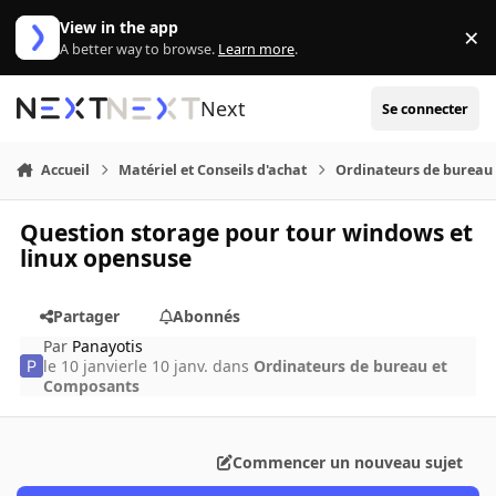
Aller au contenu
View in the app
×
Di
A better way to browse.
Learn more
.
Next
Se connecter
Accueil
Matériel et Conseils d'achat
Ordinateurs de bureau
Question storage pour tour windows et
linux opensuse
Partager
Abonnés
Par
Panayotis
le 10 janvier
le 10 janv.
dans
Ordinateurs de bureau et
Composants
Commencer un nouveau sujet