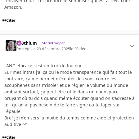
renvoyer celui-ci et prendre le Senheiser qui est à 199€ chez
Amazon.
Citer
L33thium
Stormtrooper
Posté(e)
le 20 décembre 2025
le 20 déc.
l'ANC efficace c'est un truc de fou oui.
Sur mes intras j'ai ça ou le mode transparence qui fait tout le
contraire, ça me permet d'écouter des sons contre les
acouphènes sans m'isoler et de régler le volume du monde
ambiant surtout, ça peut être utile dans un openspace
bruyant où tu dois quand même écouter quand on s'adresse à
toi, qu'on ai pas besoin de te faire signe ou te taper sur
l'épaule.
Bref je m'en sers la moitié du temps comme aide et protection
auditive ^^
Citer