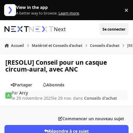
Aller au contenu
View in the app
×
Di
A better way to browse.
Learn more
.
Next
Se connecter
Accueil
Matériel et Conseils d'achat
Conseils d'achat
[RE
[RESOLU] Conseil pour un casque
circum-aural, avec ANC
Partager
Abonnés
Par
Arcy
le 29 novembre 2025
le 29 nov.
dans
Conseils d'achat
Commencer un nouveau sujet
Répondre à ce sujet