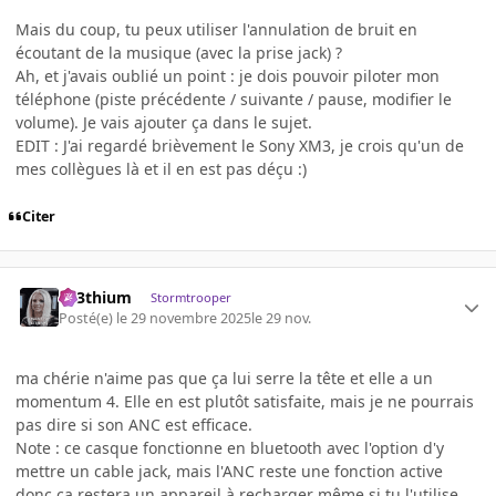
Mais du coup, tu peux utiliser l'annulation de bruit en
écoutant de la musique (avec la prise jack) ?
Ah, et j'avais oublié un point : je dois pouvoir piloter mon
téléphone (piste précédente / suivante / pause, modifier le
volume). Je vais ajouter ça dans le sujet.
EDIT : J'ai regardé brièvement le Sony XM3, je crois qu'un de
mes collègues là et il en est pas déçu :)
Citer
L33thium
Stormtrooper
Posté(e)
le 29 novembre 2025
le 29 nov.
ma chérie n'aime pas que ça lui serre la tête et elle a un
momentum 4. Elle en est plutôt satisfaite, mais je ne pourrais
pas dire si son ANC est efficace.
Note : ce casque fonctionne en bluetooth avec l'option d'y
mettre un cable jack, mais l'ANC reste une fonction active
donc ça restera un appareil à recharger même si tu l'utilise