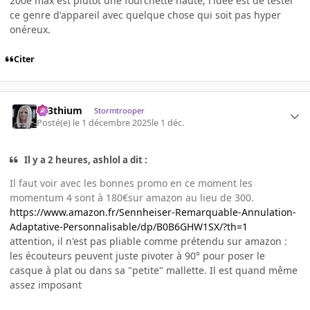
200e max est plutôt une fourchette haute, l'idée est de tester
ce genre d'appareil avec quelque chose qui soit pas hyper
onéreux.
Citer
L33thium
Stormtrooper
Posté(e)
le 1 décembre 2025
le 1 déc.
Il y a 2 heures, ashlol a dit :
Il faut voir avec les bonnes promo en ce moment les
momentum 4 sont à 180€sur amazon au lieu de 300.
https://www.amazon.fr/Sennheiser-Remarquable-Annulation-
Adaptative-Personnalisable/dp/B0B6GHW1SX/?th=1
attention, il n'est pas pliable comme prétendu sur amazon :
les écouteurs peuvent juste pivoter à 90° pour poser le
casque à plat ou dans sa "petite" mallette. Il est quand même
assez imposant