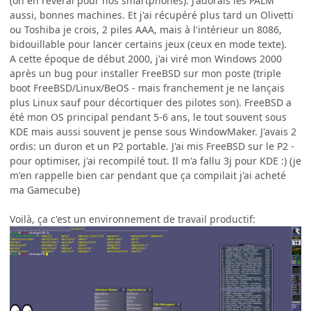
(on en rêverai pour nos smartphones). J'adorais les PALM
aussi, bonnes machines. Et j'ai récupéré plus tard un Olivetti
ou Toshiba je crois, 2 piles AAA, mais à l'intérieur un 8086,
bidouillable pour lancer certains jeux (ceux en mode texte).
A cette époque de début 2000, j'ai viré mon Windows 2000
après un bug pour installer FreeBSD sur mon poste (triple
boot FreeBSD/Linux/BeOS - mais franchement je ne lançais
plus Linux sauf pour décortiquer des pilotes son). FreeBSD a
été mon OS principal pendant 5-6 ans, le tout souvent sous
KDE mais aussi souvent je pense sous WindowMaker. J'avais 2
ordis: un duron et un P2 portable. J'ai mis FreeBSD sur le P2 -
pour optimiser, j'ai recompilé tout. Il m'a fallu 3j pour KDE :) (je
m'en rappelle bien car pendant que ça compilait j'ai acheté
ma Gamecube)
Voilà, ça c'est un environnement de travail productif: