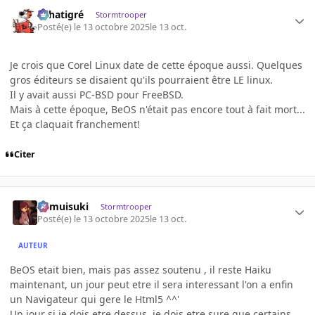
r.chatigré
Stormtrooper
Posté(e)
le 13 octobre 2025
le 13 oct.
Je crois que Corel Linux date de cette époque aussi. Quelques
gros éditeurs se disaient qu'ils pourraient être LE linux.
Il y avait aussi PC-BSD pour FreeBSD.
Mais à cette époque, BeOS n'était pas encore tout à fait mort...
Et ça claquait franchement!
Citer
kamuisuki
Stormtrooper
Posté(e)
le 13 octobre 2025
le 13 oct.
AUTEUR
BeOS etait bien, mais pas assez soutenu , il reste Haiku
maintenant, un jour peut etre il sera interessant l'on a enfin
un Navigateur qui gere le Html5 ^^'
Un jour si je dois etre dessus, je dois etre sure que certains