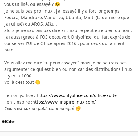
vous utilisé, ou essayé ?
🤨
Je ne suis pas pro linux.. j'ai essayé il y a fort longtemps
Fedora, Mandrake/Mandriva, Ubuntu, Mint..(la derniere que
j'ai utlisé) ou AROS, AIku..
alors je ne saurais pas dire si Linspire peut etre bien ou non .
J'ai aussi grace à l'OS decouvert Onlyoffice, qui fait exprés de
conserver l'UI de Office apres 2016 , pour ceux qui aiment
bien.
Vous allez me dire 'tu peux essayer" mais je ne saurais pas
argumenter ce qui est bien ou non car des distributions linux
il y en a 1000..
Voilà c'est tout
😊
lien onlyoffice :
https://www.onlyoffice.com/office-suite
lien Linspire :
https://www.linspirelinux.com/
Cela n'est pas un publi communiqué
🤭
Citer