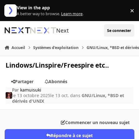
Aller au contenu
View in the app
×
Di
A better way to browse.
Learn more
.
Next
Se connecter
Accueil
Systèmes d'exploitation
GNU/Linux, *BSD et dérivé
Lindows/Linspire/Freespire etc..
Partager
Abonnés
Par
kamuisuki
le 13 octobre 2025
le 13 oct.
dans
GNU/Linux, *BSD et
dérivés d'UNIX
Commencer un nouveau sujet
Répondre à ce sujet