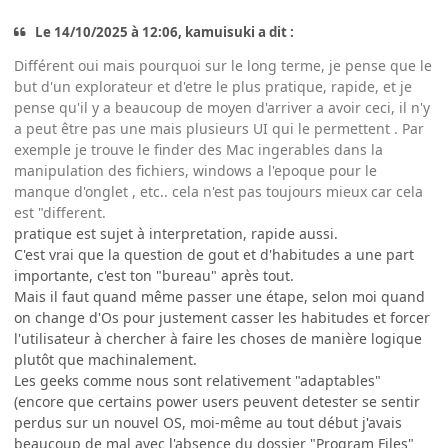
Le 14/10/2025 à 12:06, kamuisuki a dit :
Différent oui mais pourquoi sur le long terme, je pense que le
but d'un explorateur et d'etre le plus pratique, rapide, et je
pense qu'il y a beaucoup de moyen d'arriver a avoir ceci, il n'y
a peut être pas une mais plusieurs UI qui le permettent . Par
exemple je trouve le finder des Mac ingerables dans la
manipulation des fichiers, windows a l'epoque pour le
manque d'onglet , etc.. cela n'est pas toujours mieux car cela
est "different.
pratique est sujet à interpretation, rapide aussi.
C'est vrai que la question de gout et d'habitudes a une part
importante, c'est ton "bureau" après tout.
Mais il faut quand même passer une étape, selon moi quand
on change d'Os pour justement casser les habitudes et forcer
l'utilisateur à chercher à faire les choses de manière logique
plutôt que machinalement.
Les geeks comme nous sont relativement "adaptables"
(encore que certains power users peuvent detester se sentir
perdus sur un nouvel OS, moi-même au tout début j'avais
beaucoup de mal avec l'absence du dossier "Program Files"