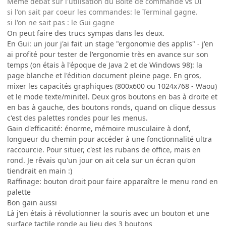
Mème débat sur l'utilisation du Boite de commande vs UI
si l'on sait par coeur les commandes: le Terminal gagne.
si l'on ne sait pas : le Gui gagne
On peut faire des trucs sympas dans les deux.
En Gui: un jour j'ai fait un stage "ergonomie des applis" - j'en
ai profité pour tester de l'ergonomie très en avance sur son
temps (on étais à l'époque de Java 2 et de Windows 98): la
page blanche et l'édition document pleine page. En gros,
mixer les capacités graphiques (800x600 ou 1024x768 - Waou)
et le mode texte/minitel. Deux gros boutons en bas à droite et
en bas à gauche, des boutons ronds, quand on clique dessus
c'est des palettes rondes pour les menus.
Gain d'efficacité: énorme, mémoire musculaire à donf,
longueur du chemin pour accéder à une fonctionnalité ultra
raccourcie. Pour situer, c'est les rubans de office, mais en
rond. Je rêvais qu'un jour on ait cela sur un écran qu'on
tiendrait en main :)
Raffinage: bouton droit pour faire apparaître le menu rond en
palette
Bon gain aussi
Là j'en étais à révolutionner la souris avec un bouton et une
surface tactile ronde au lieu des 3 boutons