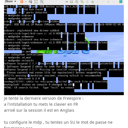
Je tente la derniere version de Freespire :
a l'intstallation tu mets le clavier en FR
arrivé sur la session il est en Anglais
tu configure le mdp , tu tentes un SU le mot de passe ne