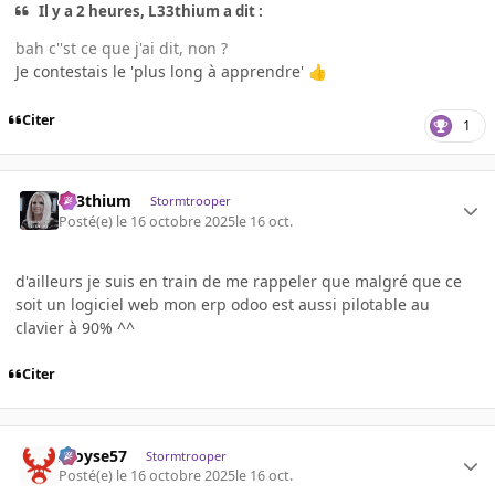
Il y a 2 heures, L33thium a dit :
bah c''st ce que j'ai dit, non ?
Je contestais le 'plus long à apprendre'
👍
Citer
1
L33thium
Stormtrooper
Posté(e)
le 16 octobre 2025
le 16 oct.
d'ailleurs je suis en train de me rappeler que malgré que ce
soit un logiciel web mon erp odoo est aussi pilotable au
clavier à 90% ^^
Citer
Aloyse57
Stormtrooper
Posté(e)
le 16 octobre 2025
le 16 oct.