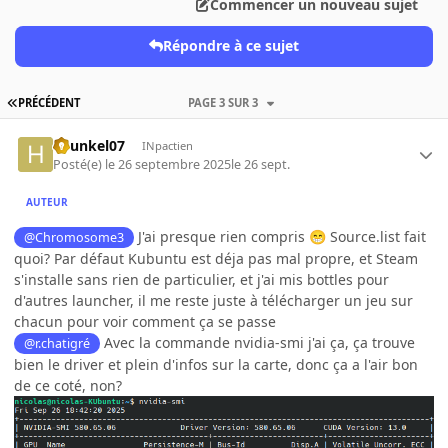
Commencer un nouveau sujet
Répondre à ce sujet
PRÉCÉDENT
PAGE 3 SUR 3
hyunkel07
INpactien
Posté(e)
le 26 septembre 2025
le 26 sept.
AUTEUR
J'ai presque rien compris
Source.list fait
@Chromosome3
😁
quoi? Par défaut Kubuntu est déja pas mal propre, et Steam
s'installe sans rien de particulier, et j'ai mis bottles pour
d'autres launcher, il me reste juste à télécharger un jeu sur
chacun pour voir comment ça se passe
Avec la commande nvidia-smi j'ai ça, ça trouve
@r.chatigré
bien le driver et plein d'infos sur la carte, donc ça a l'air bon
de ce coté, non?