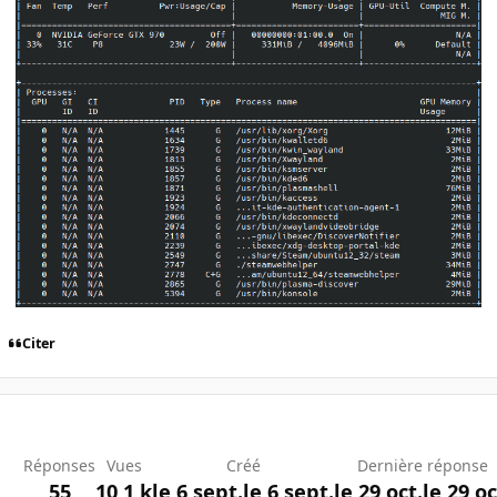
Citer
Réponses
Vues
Créé
Dernière réponse
55
10,1 k
le 6 sept.
le 6 sept.
le 29 oct.
le 29 oc