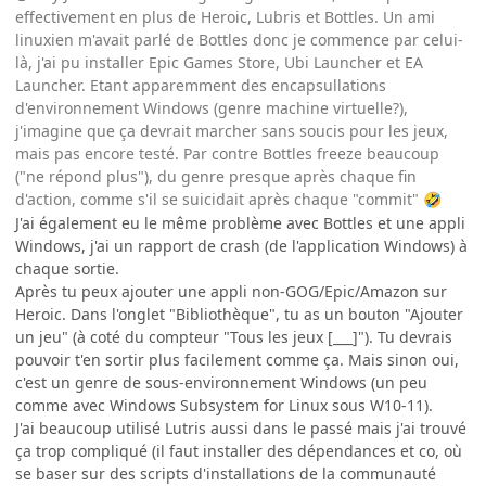
effectivement en plus de Heroic, Lubris et Bottles. Un ami
linuxien m'avait parlé de Bottles donc je commence par celui-
là, j'ai pu installer Epic Games Store, Ubi Launcher et EA
Launcher. Etant apparemment des encapsullations
d'environnement Windows (genre machine virtuelle?),
j'imagine que ça devrait marcher sans soucis pour les jeux,
mais pas encore testé. Par contre Bottles freeze beaucoup
("ne répond plus"), du genre presque après chaque fin
d'action, comme s'il se suicidait après chaque "commit"
🤣
J'ai également eu le même problème avec Bottles et une appli
Windows, j'ai un rapport de crash (de l'application Windows) à
chaque sortie.
Après tu peux ajouter une appli non-GOG/Epic/Amazon sur
Heroic. Dans l'onglet "Bibliothèque", tu as un bouton "Ajouter
un jeu" (à coté du compteur "Tous les jeux [___]"). Tu devrais
pouvoir t'en sortir plus facilement comme ça. Mais sinon oui,
c'est un genre de sous-environnement Windows (un peu
comme avec Windows Subsystem for Linux sous W10-11).
J'ai beaucoup utilisé Lutris aussi dans le passé mais j'ai trouvé
ça trop compliqué (il faut installer des dépendances et co, où
se baser sur des scripts d'installations de la communauté