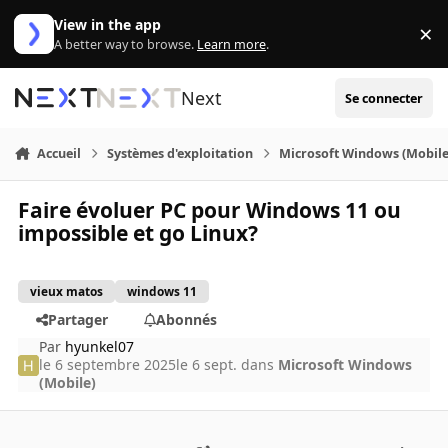
Aller au contenu
View in the app
×
Di
A better way to browse.
Learn more
.
Next
Se connecter
Accueil
Systèmes d'exploitation
Microsoft Windows (Mobile
Faire évoluer PC pour Windows 11 ou
impossible et go Linux?
vieux matos
windows 11
Partager
Abonnés
Par
hyunkel07
le 6 septembre 2025
le 6 sept.
dans
Microsoft Windows
(Mobile)