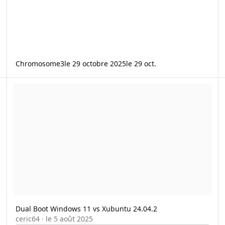
Chromosome3
le 29 octobre 2025
le 29 oct.
Dual Boot Windows 11 vs Xubuntu 24.04.2
U
Dual Boot Windows 11 vs Xubuntu 24.04.2
ceric64
·
le 5 août 2025