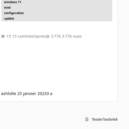
windows 11
intel
configuration
update
15 commentaires
3 776 vues
ashlol
le 25 janvier 2023
3 a
Toute l’activité