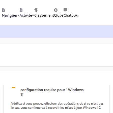
Naviguer
Activité
Classement
Clubs
Chatbox
Faire évoluer PC pour Windows 11 ou impossible et go Linux?
C