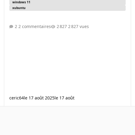
windows 11
xubuntu
2 commentaires
2 827 vues
ceric64
le 17 août 2025
le 17 août