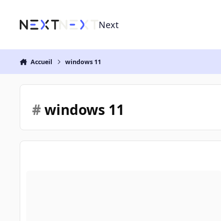
Aller au contenu
Next
Accueil
windows 11
#
windows 11
Est-ce que W11, c'est de la daube (pour l'instant) ?