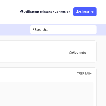
Utilisateur existant ? Connexion
S’inscrire
Search...
Abonnés
TRIER PAR
omment renommer un dossier système "utilisateur"