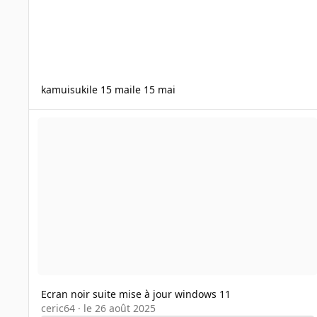
kamuisuki
le 15 mai
le 15 mai
Ecran noir suite mise à jour windows 11
Ecran noir suite mise à jour windows 11
ceric64
·
le 26 août 2025