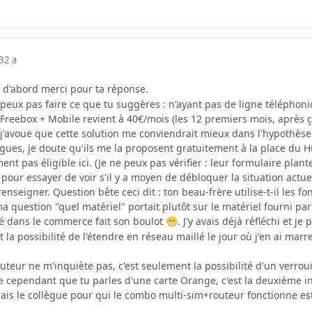
3
2 a
ut d'abord merci pour ta réponse.
 peux pas faire ce que tu suggères : n'ayant pas de ligne télépho
 Freebox + Mobile revient à 40€/mois (les 12 premiers mois, après ç
 j'avoue que cette solution me conviendrait mieux dans l'hypothèse 
gues, je doute qu'ils me la proposent gratuitement à la place du H
ment pas éligible ici. (Je ne peux pas vérifier : leur formulaire pla
e pour essayer de voir s'il y a moyen de débloquer la situation actue
 renseigner. Question bête ceci dit : ton beau-frère utilise-t-il les f
a question "quel matériel" portait plutôt sur le matériel fourni par 
é dans le commerce fait son boulot
. J'y avais déjà réfléchi et j
😁
 et la possibilité de l'étendre en réseau maillé le jour où j'en ai
uteur ne m'inquiète pas, c'est seulement la possibilité d'un verrou
te cependant que tu parles d'une carte Orange, c'est la deuxième ind
ais le collègue pour qui le combo multi-sim+routeur fonctionne est