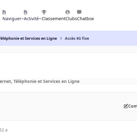
Naviguer
Activité
Classement
Clubs
Chatbox
Téléphonie et Services en Ligne
Accès 4G fixe
ernet, Téléphonie et Services en Ligne
Com
3
2 a