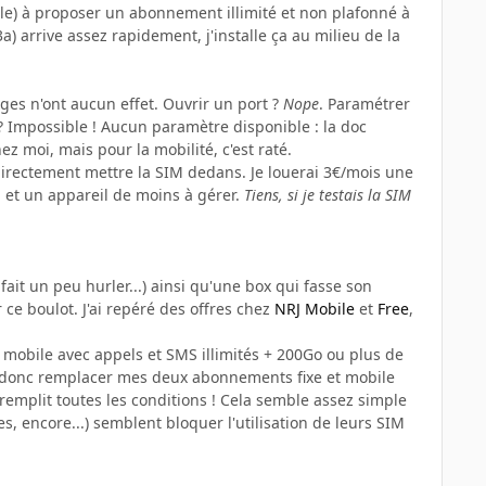
le) à proposer un abonnement illimité et non plafonné à
3a)
arrive assez rapidement, j'installe ça au milieu de la
ages n'ont aucun effet. Ouvrir un port ?
Nope
. Paramétrer
? Impossible ! Aucun paramètre disponible : la doc
z moi, mais pour la mobilité, c'est raté.
 directement mettre la SIM dedans. Je louerai 3€/mois une
 et un appareil de moins à gérer.
Tiens, si je testais la SIM
ait un peu hurler...) ainsi qu'une box qui fasse son
e boulot. J'ai repéré des offres chez
NRJ Mobile
et
Free
,
 mobile avec appels et SMS illimités + 200Go ou plus de
t donc remplacer mes deux abonnements fixe et mobile
remplit toutes les conditions ! Cela semble assez simple
 encore...) semblent bloquer l'utilisation de leurs SIM