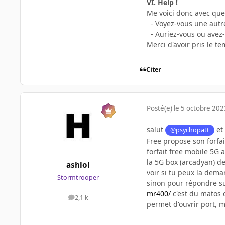
VI. Help !
Me voici donc avec qu
- Voyez-vous une autre
- Auriez-vous ou avez-v
Merci d'avoir pris le t
Citer
Posté(e)
le 5 octobre 202
salut
et
@psychopatt
Free propose son forfai
forfait free mobile 5G 
la 5G box (arcadyan) de
ashlol
voir si tu peux la dema
Stormtrooper
sinon pour répondre sur
mr400/
c'est du matos 
2,1 k
messages
permet d'ouvrir port, 