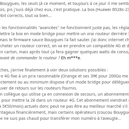
ouygues, les seuls (à ce moment, et toujours à ce jour il me semb
s, pis j'suis déjà chez eux, c'est pratique. La box (Huawei
B528s-2
it corrects, tout va bien...
e les fonctionnalités "avancées" ne fonctionnent juste pas, les régl
Mettre la box en mode bridge pour mettre un vrai routeur derrière 
is le firmware sauce Bouygues l'a fait sauter. J'ai donc internet che
à acheter un routeur correct, on va en prendre un compatible 4G et
un carton, mais après tout ça fera gagner quelques watts de conso,
 avant de commander le routeur ?
Eh m***e
.
es, j'arrive finalement à voir deux solutions possibles :
e 4G fixe à un prix raisonnable (Orange et ses 39€ pour 200Go me f
ectement ou au minimum dispose d'un mode bridge pour déléguer c
uver de retours sur les routeurs fournis.
un collègue qui utilise ça en connexion de secours, un abonnement
m pour mettre la 2è dans un routeur 4G. Cet abonnement viendrai
à 5€50/mois) actuels donc peut ne pas être au meilleur marché s'il 
ntageux financièrement, mais certains opérateurs (coucou Bouygues,
je ne suis pas chaud pour transférer mon numéro à l'aveugle...