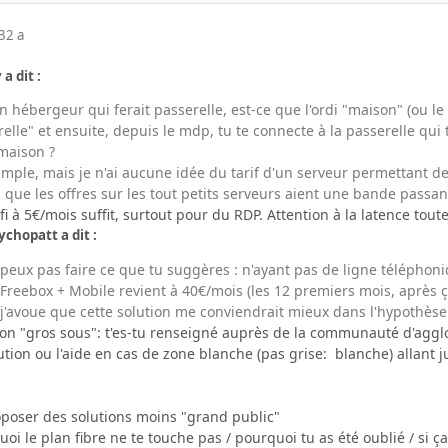
3
2 a
 a dit :
 hébergeur qui ferait passerelle, est-ce que l'ordi "maison" (ou le
elle" et ensuite, depuis le mdp, tu te connecte à la passerelle qui 
 maison ?
mple, mais je n'ai aucune idée du tarif d'un serveur permettant de
n que les offres sur les tout petits serveurs aient une bande passan
i à 5€/mois suffit, surtout pour du RDP. Attention à la latence tout
ychopatt a dit :
 peux pas faire ce que tu suggères : n'ayant pas de ligne télépho
 Freebox + Mobile revient à 40€/mois (les 12 premiers mois, après ç
 j'avoue que cette solution me conviendrait mieux dans l'hypothèse 
ion "gros sous": t'es-tu renseigné auprès de la communauté d'agglo
tion ou l'aide en cas de zone blanche (pas grise: blanche) allant j
poser des solutions moins "grand public"
i le plan fibre ne te touche pas / pourquoi tu as été oublié / si ça