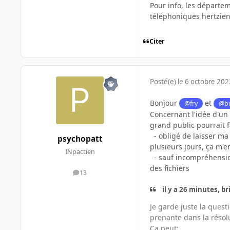
Pour info, les départe
téléphoniques hertzie
Citer
Posté(e)
le 6 octobre 202
Bonjour
et
@fry
@br
Concernant l'idée d'un
grand public pourrait 
- obligé de laisser ma 
psychopatt
plusieurs jours, ça m'
INpactien
-
sauf incompréhension 
des fichiers
13
messages
il y a 26 minutes, br
Je garde juste la quest
prenante dans la résolu
Ca peut: