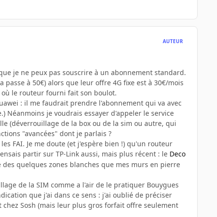
AUTEUR
nique je ne peux pas souscrire à un abonnement standard.
a passe à 50€) alors que leur offre 4G fixe est à 30€/mois
où le routeur fourni fait son boulot.
uawei : il me faudrait prendre l'abonnement qui va avec
nte.) Néanmoins je voudrais essayer d'appeler le service
lle (déverrouillage de la box ou de la sim ou autre, qui
onctions "avancées" dont je parlais ?
les FAI. Je me doute (et j'espère bien !) qu'un routeur
e pensais partir sur TP-Link aussi, mais plus récent
:
le
Deco
 marre des quelques zones blanches que mes murs en pierre
illage de la SIM comme a l'air de le pratiquer Bouygues
ication que j'ai dans ce sens : j'ai oublié de préciser
 chez Sosh (mais leur plus gros forfait offre seulement