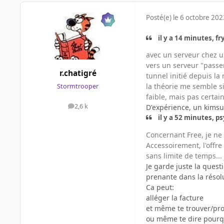
Posté(e)
le 6 octobre 202
il y a 14 minutes, fry
avec un serveur chez un
vers un serveur "passer
r.chatigré
tunnel initié depuis la
la théorie me semble si
Stormtrooper
faible, mais pas certai
2,6 k
D'expérience, un kimsuf
messages
il y a 52 minutes, ps
Concernant Free, je ne
Accessoirement, l'offre
sans limite de temps...
Je garde juste la quest
prenante dans la résolu
Ca peut:
alléger la facture
et même te trouver/pro
ou même te dire pourquo