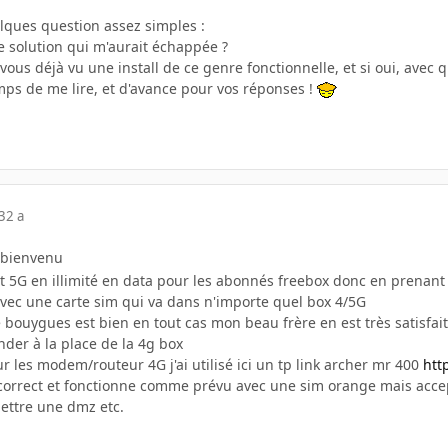
elques question assez simples
:
 solution qui m'aurait échappée ?
ous déjà vu une install de ce genre fonctionnelle, et si oui, avec q
emps de me lire, et d'avance pour vos réponses !
3
2 a
 bienvenu
t 5G en illimité en data pour les abonnés freebox donc en prenant 
avec une carte sim qui va dans n'importe quel box 4/5G
 bouygues est bien en tout cas mon beau frère en est très satisfai
nder à la place de la 4g box
 les modem/routeur 4G j'ai utilisé ici un tp link archer mr 400
htt
correct et fonctionne comme prévu avec une sim orange mais accep
mettre une dmz etc.