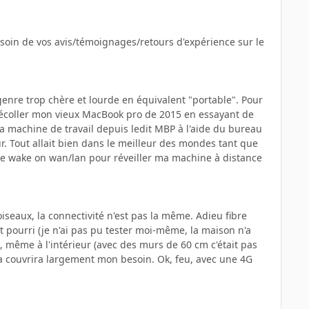
soin de vos avis/témoignages/retours d'expérience sur le
genre trop chère et lourde en équivalent "portable". Pour
décoller mon vieux MacBook pro de 2015 en essayant de
ma machine de travail depuis ledit MBP à l'aide du bureau
r. Tout allait bien dans le meilleur des mondes tant que
 le wake on wan/lan pour réveiller ma machine à distance
oiseaux, la connectivité n'est pas la même. Adieu fibre
st pourri (je n'ai pas pu tester moi-même, la maison n'a
G, même à l'intérieur (avec des murs de 60 cm c'était pas
s ça couvrira largement mon besoin. Ok, feu, avec une 4G