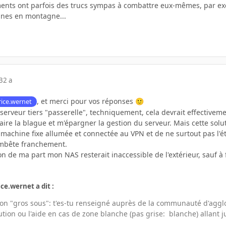
ments ont parfois des trucs sympas à combattre eux-mêmes, par ex
nnes en montagne...
3
2 a
, et merci pour vos réponses
ice.wernet
🙂
 serveur tiers "passerelle", techniquement, cela devrait effecti
faire la blague et m'épargner la gestion du serveur. Mais cette so
machine fixe allumée et connectée au VPN et de ne surtout pas l'ét
embête franchement.
de ma part mon NAS resterait inaccessible de l'extérieur, sauf à f
ice.wernet a dit :
ion "gros sous": t'es-tu renseigné auprès de la communauté d'agglo
tion ou l'aide en cas de zone blanche (pas grise: blanche) allant j