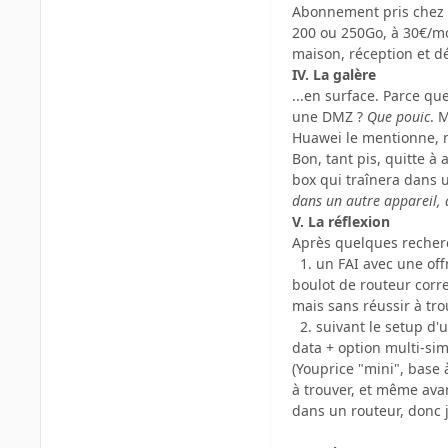
Abonnement pris chez B
200 ou 250Go, à 30€/moi
maison, réception et déb
IV. La galère
...en surface. Parce qu
une DMZ ?
Que pouic
. 
Huawei le mentionne, ma
Bon, tant pis, quitte 
box qui traînera dans 
dans un autre appareil,
V. La réflexion
Après quelques recherch
1. un FAI avec une offr
boulot de routeur corr
mais sans réussir à tro
2. suivant le setup d'
data + option multi-si
(Youprice "mini", base 
à trouver, et même ava
dans un routeur, donc 