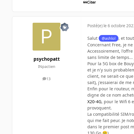
Citer
Posté(e)
le 6 octobre 202
Salut
, et to
@ashlol
Concernant Free, je ne
Accessoirement, l'offre
sans limite de temps...
psychopatt
Pour la 5G box de Bouy
INpactien
et je n'y suis probable
client, ne serait-ce qu
13
messages
sait), j'essaierai de me
Enfin pour le routeur, m
digne de ce nom achet
X20-4G
, pour le Wifi 6
provoquent.
La compatibilité SIM/ro
qui me fait peur. Je no
dans le premier post m
130 Go
)
😢