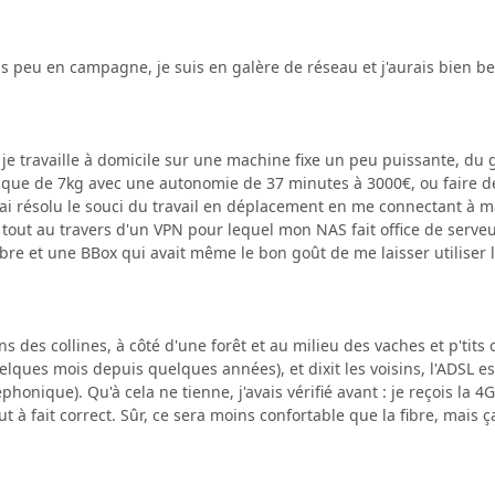
peu en campagne, je suis en galère de réseau et j'aurais bien be
je travaille à domicile sur une machine fixe un peu puissante, du 
rique de 7kg avec une autonomie de 37 minutes à 3000€, ou faire 
j'ai résolu le souci du travail en déplacement en me connectant à 
tout au travers d'un VPN pour lequel mon NAS fait office de serveu
fibre et une BBox qui avait même le bon goût de me laisser utiliser
 des collines, à côté d'une forêt et au milieu des vaches et p'tits 
uelques mois depuis quelques années), et dixit les voisins, l'ADSL e
honique). Qu'à cela ne tienne, j'avais vérifié avant : je reçois la 4
ut à fait correct. Sûr, ce sera moins confortable que la fibre, mai