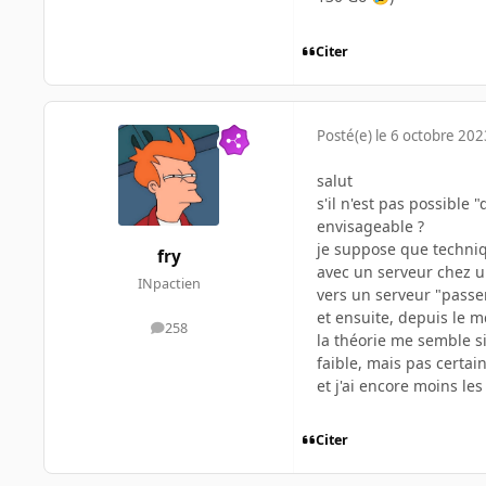
Citer
Posté(e)
le 6 octobre 202
salut
s'il n'est pas possible 
envisageable ?
je suppose que techniq
fry
avec un serveur chez un
INpactien
vers un serveur "passe
et ensuite, depuis le m
258
messages
la théorie me semble si
faible, mais pas certai
et j'ai encore moins le
Citer