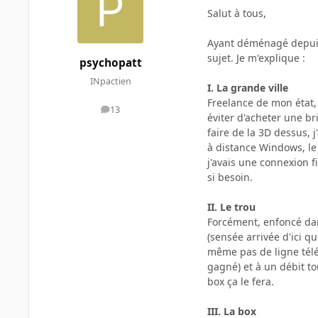
Salut à tous,
Ayant déménagé depuis 
sujet. Je m'explique :
psychopatt
INpactien
I. La grande ville
Freelance de mon état, 
13
messages
éviter d'acheter une b
faire de la 3D dessus, 
à distance Windows, le 
j'avais une connexion 
si besoin.
II. Le trou
Forcément, enfoncé dans
(sensée arrivée d'ici q
même pas de ligne télép
gagné) et à un débit to
box ça le fera.
III. La box