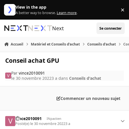
Aller au contenu
View in the app
×
Di
A better way to browse.
Learn more
.
Next
Se connecter
Accueil
Matériel et Conseils d'achat
Conseils d'achat
Co
Conseil achat GPU
Par
vince2010091
le 30 novembre 2022
3 a
dans
Conseils d'achat
Commencer un nouveau sujet
vince2010091
INpactien
Posté(e)
le 30 novembre 2022
3 a