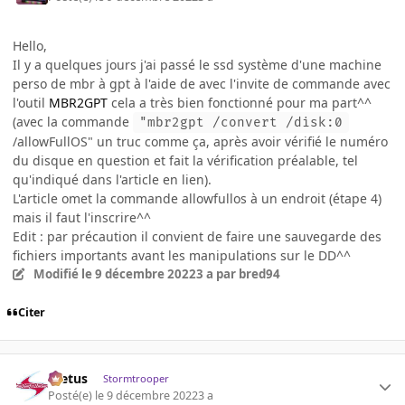
Hello,
Il y a quelques jours j'ai passé le ssd système d'une machine
perso de mbr à gpt à l'aide de avec l'invite de commande avec
l'outil
MBR2GPT
cela a très bien fonctionné pour ma part^^
(avec la commande
"mbr2gpt /convert /disk:0
/allowFullOS" un truc comme ça, après avoir vérifié le numéro
du disque en question et fait la vérification préalable, tel
qu'indiqué dans l'article en lien).
L'article omet la commande allowfullos à un endroit (étape 4)
mais il faut l'inscrire^^
Edit
: par précaution il convient de faire une sauvegarde des
fichiers importants avant les manipulations sur le DD^^
Modifié
le 9 décembre 2022
3 a
par bred94
Citer
foetus
Stormtrooper
Posté(e)
le 9 décembre 2022
3 a