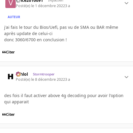
vince2010091
INpactien
Posté(e)
le 1 décembre 2022
3 a
AUTEUR
j'ai fais le tour du Bios/Uefi, pas vu de SMA ou BAR même
après update de celui-ci
donc 3060/6700 en conclusion !
Citer
ashlol
Stormtrooper
Posté(e)
le 8 décembre 2022
3 a
des fois il faut activer above 4g decoding pour avoir l'option
qui apparait
Citer