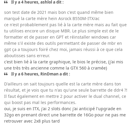
Il y a 4 heures, ashlol a dit :
son test date de 2021 mais bon c'est quand même bien
marqué la carte mère hein Asrock B550M-ITX/ac
ce n'est probablement pas lié à la carte mère mais au fait que
tu utilises encore un disque MBR. Le plus simple est de le
formatter et de passer en GPT et réinstaller windows car
même s'il existe des outils permettant de passer de mbr en
gpt ça a toujours foiré chez moi, jamais réussi à ce que cela
aboutisses sans erreur.
c'est bien lié à la carte graphique, le bios le précise, (j'ai mis
une très très ancienne comme la
GTX 560 à cramée)
Il y a 6 heures, RinDman a dit :
D'ailleurs on sait toujours quelle est la carte mère dans ton
résultat, et je vois que tu n'as qu'une seule barrette de ddr4 ?!
Il faut également en mettre 2 pour activer le dual channel, ce
qui boost pas mal les performances.
oui, je suis en ITX, j'ai 2 slots donc j'ai anticipé l'upgrade en
32go en prenant direct une barrette de 16Go pour ne pas me
retrouver avec 2x8 plus tard