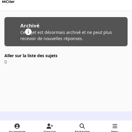
Citer
Archivé
Ce sujet est désormais archivé et ne peut plus
recevoir de nouvelles réponses.
Aller sur la liste des sujets
Light Mode
Dark Mode
System Preference
Se connecter
S’inscrire
Rechercher
Menu