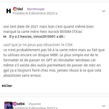
ashlol
Stormtrooper
Posté(e)
le 9 décembre 2022
3 a
son test date de 2021 mais bon c'est quand même bien
marqué la carte mère hein Asrock B550M-ITX/ac
Il y a 2 heures, vince2010091 a dit :
sauf que je ne peux pas désactiver le CSM
ce n'est probablement pas lié à la carte mère mais au fait que
tu utilises encore un disque MBR. Le plus simple est de le
formatter et de passer en GPT et réinstaller windows car
même s'il existe des outils permettant de passer de mbr en
gpt ça a toujours foiré chez moi, jamais réussi à ce que cela
aboutisses sans erreur.
Citer
bred94
INpactien
Posté(e)
le 9 décembre 2022
3 a