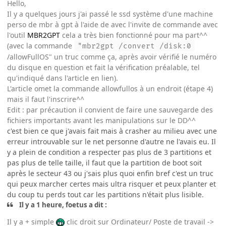
Hello,
Il y a quelques jours j'ai passé le ssd système d'une machine
perso de mbr à gpt à l'aide de avec l'invite de commande avec
l'outil
MBR2GPT
cela a très bien fonctionné pour ma part^^
(avec la commande
"mbr2gpt /convert /disk:0
/allowFullOS" un truc comme ça, après avoir vérifié le numéro
du disque en question et fait la vérification préalable, tel
qu'indiqué dans l'article en lien).
L'article omet la commande allowfullos à un endroit (étape 4)
mais il faut l'inscrire^^
Edit
: par précaution il convient de faire une sauvegarde des
fichiers importants avant les manipulations sur le DD^^
c'est bien ce que j'avais fait mais à crasher au milieu avec une
erreur introuvable sur le net personne d'autre ne l'avais eu. Il
y a plein de condition a respecter pas plus de 3 partitions et
pas plus de telle taille, il faut que la partition de boot soit
après le secteur 43 ou j'sais plus quoi enfin bref c'est un truc
qui peux marcher certes mais ultra risquer et peux planter et
du coup tu perds tout car les partitions n'était plus lisible.
Il y a 1 heure, foetus a dit :
Il y a + simple
clic droit sur Ordinateur/ Poste de travail ->