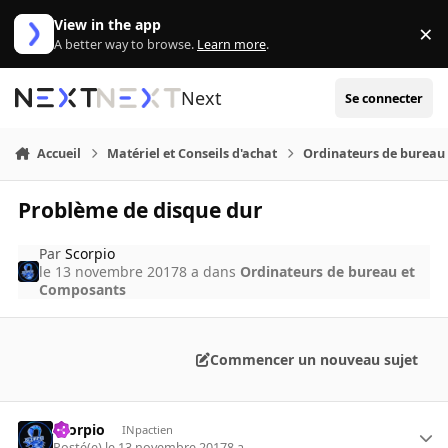
Aller au contenu
View in the app
×
Di
A better way to browse.
Learn more
.
Next
Se connecter
Accueil
Matériel et Conseils d'achat
Ordinateurs de bureau
Problème de disque dur
Par
Scorpio
le 13 novembre 2017
8 a
dans
Ordinateurs de bureau et
Composants
Commencer un nouveau sujet
Scorpio
INpactien
Posté(e)
le 13 novembre 2017
8 a