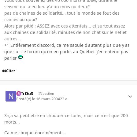
Vous vous souvenez des 40 000 morts a BAM, durant le
seisme qui a eu lieu y'a un mois ou deux?
pas de chaines de solidarité... tout le monde se fout des
iranies ou quoi?
Alors par pitié : ASSEZ avec ces attentats... et surtout assez
aux chaines de solidarité, minutes de non chat sur le net et
autres...
+1 Entièrement d'accord, ca me saoule d'autant plus que y'as
que sur ce forum qu'on en parle, au Québec j'en entend pas
parler
Citer
NiTrOuS
INpactien
Posté(e)
le 16 mars 2004
22 a
3-ça va peut etre en choquer certains, mais ce n'est que 200
morts...
Ca me choque énormément ...