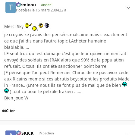
Terminou
Ancien
Posté(e)
le 16 mars 2004
22 a
Merci Sky
je croyais ke j'avais des pensées malsaine mais c exactement
ce que j'ai dis dans l'autre topic LAcheter humaine
blablabla.....
LE seul truc qui est domage c'est que leur gouvernement ait
envoyé des soldats en IRAK alors que 90% de la population
refusait. C tout. Ils ont été sanctionner point barre.
JE pense que l'on peut Remercier Chirac de ne pas avoir ceder
aux Ricains meme si ces abrutis boycottent les produits Made
in France.. (Entre nous ils se font plus de mal que de bien
) tout ca pour le petrole Irakien .......
Bien joue W
Citer
ASSKICK
INpactien