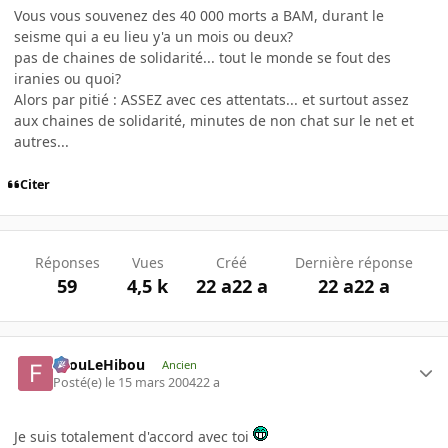
Vous vous souvenez des 40 000 morts a BAM, durant le
seisme qui a eu lieu y'a un mois ou deux?
pas de chaines de solidarité... tout le monde se fout des
iranies ou quoi?
Alors par pitié : ASSEZ avec ces attentats... et surtout assez
aux chaines de solidarité, minutes de non chat sur le net et
autres...
Citer
Réponses
Vues
Créé
Dernière réponse
59
4,5 k
22 a
22 a
22 a
22 a
FilouLeHibou
Ancien
Posté(e)
le 15 mars 2004
22 a
Je suis totalement d'accord avec toi