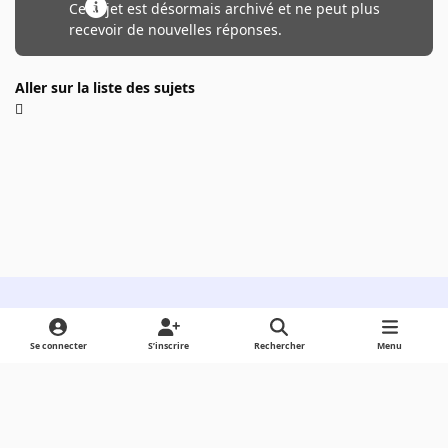
Ce sujet est désormais archivé et ne peut plus
recevoir de nouvelles réponses.
Aller sur la liste des sujets
Light Mode
Dark Mode
System Preference
Se connecter
S’inscrire
Rechercher
Menu
Langue
Cookies
Powered by
Invision Community