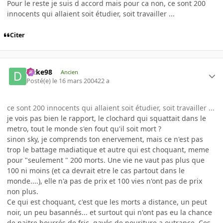
Pour le reste je suis d accord mais pour ca non, ce sont 200
innocents qui allaient soit étudier, soit travailler ...
Citer
Duke98
Ancien
Posté(e)
le 16 mars 2004
22 a
ce sont 200 innocents qui allaient soit étudier, soit travailler ...
je vois pas bien le rapport, le clochard qui squattait dans le
metro, tout le monde s'en fout qu'il soit mort ?
sinon sky, je comprends ton enervement, mais ce n'est pas
trop le battage madiatique et autre qui est choquant, meme
pour "seulement " 200 morts. Une vie ne vaut pas plus que
100 ni moins (et ca devrait etre le cas partout dans le
monde....), elle n'a pas de prix et 100 vies n'ont pas de prix
non plus.
Ce qui est choquant, c'est que les morts a distance, un peut
noir, un peu basannés... et surtout qui n'ont pas eu la chance
de naitre bourrés de fric, gavés de nouriture a outrance. Ces