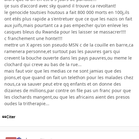
ije suis d'accord avec sky quand il trouve ca revoltant!
le genocide toutsies houtous a fait 800 000 morts en 100j,ils
ont etés plus rapide a s'entretuer que ce que les nazis on fait
aux juifs,mais pourtant ca a pas empecher qu'on enleve les
casques bleus du Rwanda pour les laisser se massacrer!!!!
c franchement une honte!!!!
mettre un X apres son pseudo MSN c de la couille en barre,ca
ramenera personne,et surtout pas les pauvres gars qui
crevent la bouche ouverte dans les pays pauvres,ou meme le
clochard qui creve au bas de la rue...
mais faut voir que les medias ce ne sont jamias que des
pions,et que quand on fait un telethon pour les malades chez
nous,ca va sauver peut etre qq enfants et on donne des
dizaines de millions,par contre on file pas un franc pour que
les clochards mangent,ou que les africains aient des presos
oudes la tritherapie...
Citer