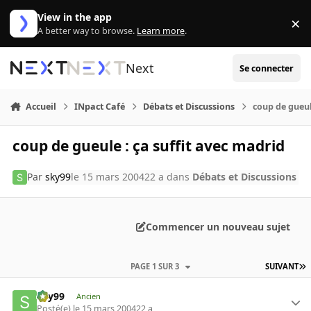
Aller au contenu
View in the app
×
Di
A better way to browse.
Learn more
.
Next
Se connecter
Accueil
INpact Café
Débats et Discussions
coup de gueul
coup de gueule : ça suffit avec madrid
Par
sky99
le 15 mars 2004
22 a
dans
Débats et Discussions
Commencer un nouveau sujet
PAGE 1 SUR 3
SUIVANT
sky99
Ancien
Posté(e)
le 15 mars 2004
22 a