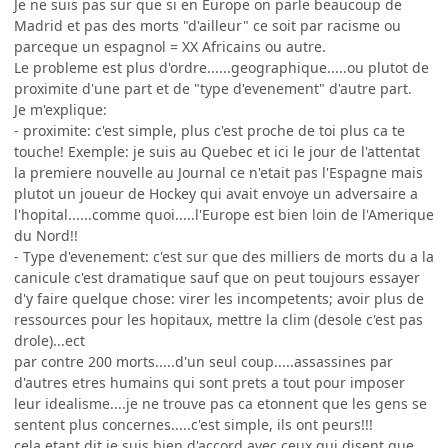
Je ne suis pas sur que si en Europe on parle beaucoup de
Madrid et pas des morts "d'ailleur" ce soit par racisme ou
parceque un espagnol = XX Africains ou autre.
Le probleme est plus d'ordre......geographique.....ou plutot de
proximite d'une part et de "type d'evenement" d'autre part.
Je m'explique:
- proximite: c'est simple, plus c'est proche de toi plus ca te
touche! Exemple: je suis au Quebec et ici le jour de l'attentat
la premiere nouvelle au Journal ce n'etait pas l'Espagne mais
plutot un joueur de Hockey qui avait envoye un adversaire a
l'hopital......comme quoi.....l'Europe est bien loin de l'Amerique
du Nord!!
- Type d'evenement: c'est sur que des milliers de morts du a la
canicule c'est dramatique sauf que on peut toujours essayer
d'y faire quelque chose: virer les incompetents; avoir plus de
ressources pour les hopitaux, mettre la clim (desole c'est pas
drole)...ect
par contre 200 morts.....d'un seul coup.....assassines par
d'autres etres humains qui sont prets a tout pour imposer
leur idealisme....je ne trouve pas ca etonnent que les gens se
sentent plus concernes.....c'est simple, ils ont peurs!!!
cela etant dit je suis bien d'accord avec ceux qui disent que