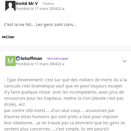
Invité Mr V
Visiteur
Posté(e)
le 17 mars 2004
22 a
C'est la vie Nil... Les gens sont cons...
Citer
milohoffman
Stormtrooper
Posté(e)
le 17 mars 2004
22 a
- Type d'evenement: c'est sur que des milliers de morts du a la
canicule c'est dramatique sauf que on peut toujours essayer
d'y faire quelque chose: virer les incompetents; avoir plus de
ressources pour les hopitaux, mettre la clim (desole c'est pas
drole)...ect
par contre 200 morts.....d'un seul coup.....assassines par
d'autres etres humains qui sont prets a tout pour imposer
leur idealisme....je ne trouve pas ca etonnent que les gens se
sentent plus concernes.....c'est simple, ils ont peurs!!!