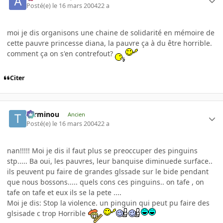
Posté(e)
le 16 mars 2004
22 a
moi je dis organisons une chaine de solidarité en mémoire de
cette pauvre princesse diana, la pauvre ça à du être horrible.
comment ça on s'en contrefout?
Citer
Terminou
Ancien
Posté(e)
le 16 mars 2004
22 a
nan!!!!! Moi je dis il faut plus se preoccuper des pinguins
stp..... Ba oui, les pauvres, leur banquise diminuede surface..
ils peuvent pu faire de grandes glssade sur le bide pendant
que nous bossons..... quels cons ces pinguins.. on tafe , on
tafe on tafe et eux ils se la pete ....
Moi je dis: Stop la violence. un pinguin qui peut pu faire des
glsisade c trop Horrible