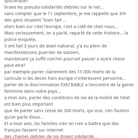
quiconque?
bravo les pseudo-solidarités debiles sur le net...
sans compter que le 11 septembre, je me rappelle que 3/4
des gens disaient "bien fait'...
alors bien sur c'est l'europe, c'est a coté de chez nous...
Mais serieusement, on a parlé, reparlé de cette histoire... la
police enquete,
il ont fait 3 jours de doeil national, y'a eu plein de
manifestatsions pueriles de soutien,
maintenant ça suffit non?on pourrait passer a autre chose
peut etre?
par exemple parler clairement des 15 000 morts de la
canicule si les deces hors europe n'interessent personne...
parler de la discrimination EXECRABLE a l'encontre de la gente
feminine dans notre pays...
a mon avis, parler des conditions de vie de la moitié de l'etat
est bien plus important
que de parler sans cesse de 200 morts, qui eux, s'en foutent
qu'on parle d'eux...
Et a mon avis, les familles n'en on rien a battre que des
français fassent sur internet
des chaines debiles de soi disant solidarité...