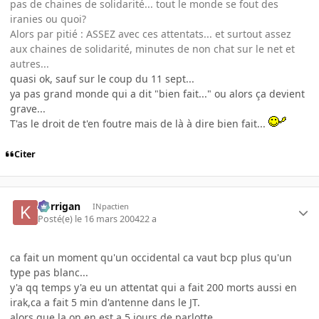
pas de chaines de solidarité... tout le monde se fout des
iranies ou quoi?
Alors par pitié : ASSEZ avec ces attentats... et surtout assez
aux chaines de solidarité, minutes de non chat sur le net et
autres...
quasi ok, sauf sur le coup du 11 sept...
ya pas grand monde qui a dit "bien fait..." ou alors ça devient
grave...
T'as le droit de t'en foutre mais de là à dire bien fait...
Citer
korrigan
INpactien
Posté(e)
le 16 mars 2004
22 a
ca fait un moment qu'un occidental ca vaut bcp plus qu'un
type pas blanc...
y'a qq temps y'a eu un attentat qui a fait 200 morts aussi en
irak,ca a fait 5 min d'antenne dans le JT.
alors que la on en est a 5 jours de parlotte...