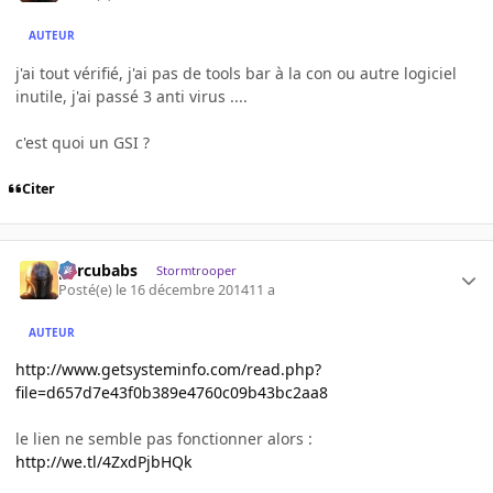
AUTEUR
j'ai tout vérifié, j'ai pas de tools bar à la con ou autre logiciel
inutile, j'ai passé 3 anti virus ....
c'est quoi un GSI ?
Citer
percubabs
Stormtrooper
Posté(e)
le 16 décembre 2014
11 a
AUTEUR
http://www.getsysteminfo.com/read.php?
file=d657d7e43f0b389e4760c09b43bc2aa8
le lien ne semble pas fonctionner alors :
http://we.tl/4ZxdPjbHQk