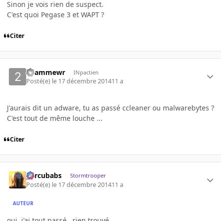
Sinon je vois rien de suspect.
C'est quoi Pegase 3 et WAPT ?
Citer
2hammewr
INpactien
Posté(e)
le 17 décembre 2014
11 a
J'aurais dit un adware, tu as passé ccleaner ou malwarebytes ?
C'est tout de même louche ...
Citer
percubabs
Stormtrooper
Posté(e)
le 17 décembre 2014
11 a
AUTEUR
oui, j'ai tout passé.. rien trouvé.