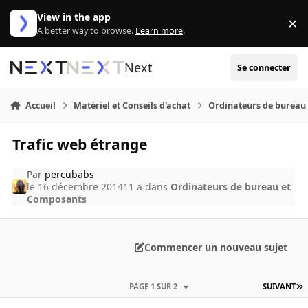
Aller au contenu
View in the app
×
Di
A better way to browse.
Learn more
.
Next
Se connecter
Accueil
Matériel et Conseils d'achat
Ordinateurs de bureau
Trafic web étrange
Par
percubabs
le 16 décembre 2014
11 a
dans
Ordinateurs de bureau et
Composants
Commencer un nouveau sujet
PAGE 1 SUR 2
SUIVANT