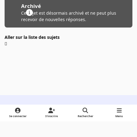
Archivé
Ce sujet est désormais archivé et ne peut plus
recevoir de nouvelles réponses.
Aller sur la liste des sujets
Light Mode
Dark Mode
System Preference
Se connecter
S’inscrire
Rechercher
Menu
Langue
Cookies
Powered by
Invision Community