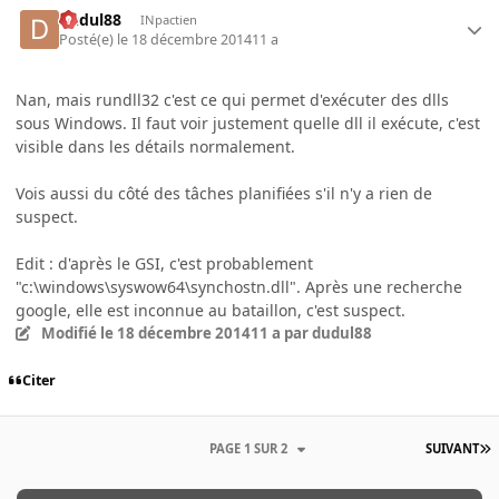
dudul88
INpactien
Posté(e)
le 18 décembre 2014
11 a
Nan, mais rundll32 c'est ce qui permet d'exécuter des dlls
sous Windows. Il faut voir justement quelle dll il exécute, c'est
visible dans les détails normalement.
Vois aussi du côté des tâches planifiées s'il n'y a rien de
suspect.
Edit : d'après le GSI, c'est probablement
"c:\windows\syswow64\synchostn.dll". Après une recherche
google, elle est inconnue au bataillon, c'est suspect.
Modifié
le 18 décembre 2014
11 a
par dudul88
Citer
PAGE 1 SUR 2
SUIVANT