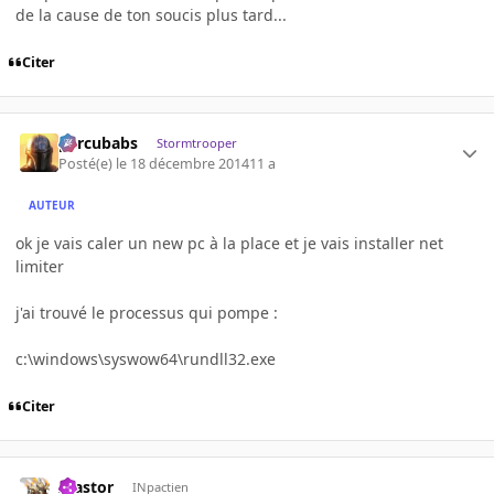
de la cause de ton soucis plus tard...
Citer
percubabs
Stormtrooper
Posté(e)
le 18 décembre 2014
11 a
AUTEUR
ok je vais caler un new pc à la place et je vais installer net
limiter
j'ai trouvé le processus qui pompe :
c:\windows\syswow64\rundll32.exe
Citer
Alastor
INpactien