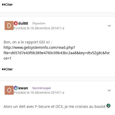
Citer
dudul88
INpactien
Posté(e)
le 16 décembre 2014
11 a
Bon, on a le rapport GSI ici :
http://www.getsysteminfo.com/read.php?
file=d657d7e43f0b389e4760c09b43bc2aa8&key=dtv5Zg8c&for
ce=1
Citer
Oliewan
Stormtrooper
Posté(e)
le 16 décembre 2014
11 a
Alors un dell avec F-Secure et OCS, je me croirais au boulot