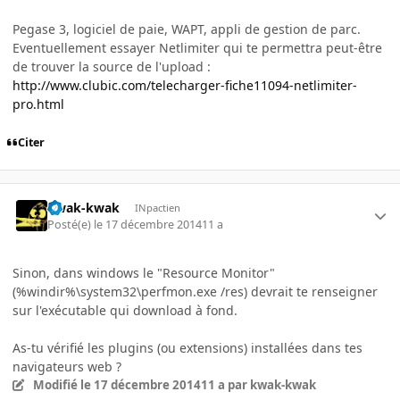
Pegase 3, logiciel de paie, WAPT, appli de gestion de parc.
Eventuellement essayer Netlimiter qui te permettra peut-être
de trouver la source de l'upload :
http://www.clubic.com/telecharger-fiche11094-netlimiter-
pro.html
Citer
kwak-kwak
INpactien
Posté(e)
le 17 décembre 2014
11 a
Sinon, dans windows le "Resource Monitor"
(%windir%\system32\perfmon.exe /res) devrait te renseigner
sur l'exécutable qui download à fond.
As-tu vérifié les plugins (ou extensions) installées dans tes
navigateurs web ?
Modifié
le 17 décembre 2014
11 a
par kwak-kwak