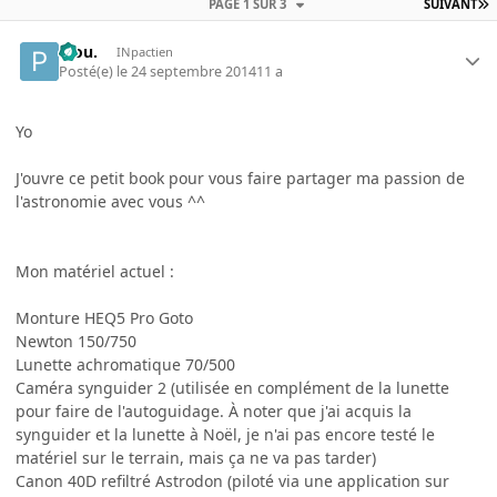
PAGE 1 SUR 3
SUIVANT
Piou.
INpactien
Posté(e)
le 24 septembre 2014
11 a
Yo
J'ouvre ce petit book pour vous faire partager ma passion de
l'astronomie avec vous ^^
Mon matériel actuel :
Monture HEQ5 Pro Goto
Newton 150/750
Lunette achromatique 70/500
Caméra synguider 2 (utilisée en complément de la lunette
pour faire de l'autoguidage. À noter que j'ai acquis la
synguider et la lunette à Noël, je n'ai pas encore testé le
matériel sur le terrain, mais ça ne va pas tarder)
Canon 40D refiltré Astrodon (piloté via une application sur