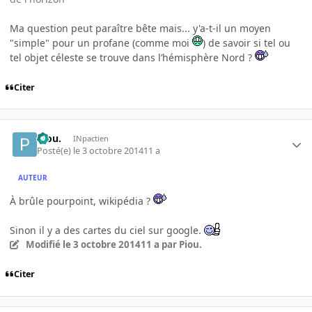
Ma question peut paraître bête mais... y'a-t-il un moyen
"simple" pour un profane (comme moi
) de savoir si tel ou
tel objet céleste se trouve dans l’hémisphère Nord ?
Citer
Piou.
INpactien
Posté(e)
le 3 octobre 2014
11 a
AUTEUR
À brûle pourpoint, wikipédia ?
Sinon il y a des cartes du ciel sur google.
Modifié
le 3 octobre 2014
11 a
par Piou.
Citer