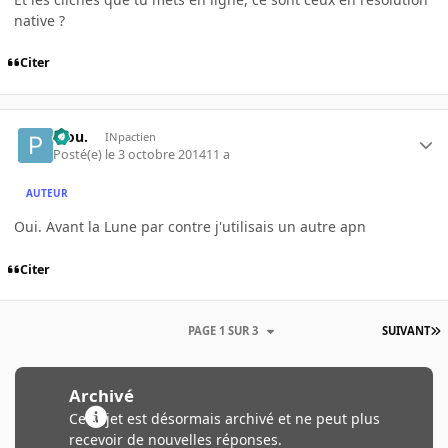
native ?
Citer
Piou.
INpactien
Posté(e)
le 3 octobre 2014
11 a
AUTEUR
Oui. Avant la Lune par contre j'utilisais un autre apn
Citer
PAGE 1 SUR 3
SUIVANT
Archivé
Ce sujet est désormais archivé et ne peut plus
recevoir de nouvelles réponses.