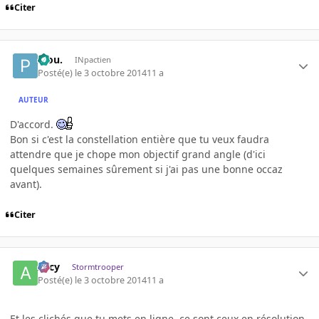
Citer
Piou.
INpactien
Posté(e)
le 3 octobre 2014
11 a
AUTEUR
D'accord.
Bon si c'est la constellation entière que tu veux faudra
attendre que je chope mon objectif grand angle (d'ici
quelques semaines sûrement si j'ai pas une bonne occaz
avant).
Citer
Arcy
Stormtrooper
Posté(e)
le 3 octobre 2014
11 a
Et les clichés que tu mets en ligne, ce sont ceux en résolution