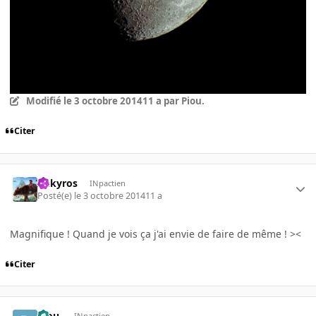
Modifié
le 3 octobre 2014
11 a
par Piou.
Citer
Aekyros
INpactien
Posté(e)
le 3 octobre 2014
11 a
Magnifique ! Quand je vois ça j'ai envie de faire de même ! ><
Citer
Piou.
INpactien