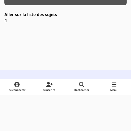
Aller sur la liste des sujets
Light Mode
Dark Mode
System Preference
Se connecter
S’inscrire
Rechercher
Menu
Langue
Cookies
Powered by
Invision Community