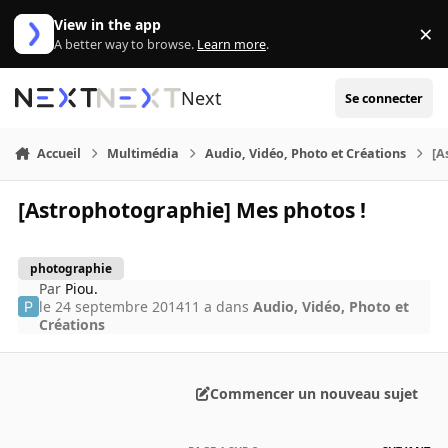
Aller au contenu
View in the app
×
Di
A better way to browse.
Learn more
.
Next
Se connecter
Accueil
Multimédia
Audio, Vidéo, Photo et Créations
[A
[Astrophotographie] Mes photos !
photographie
Par
Piou.
le 24 septembre 2014
11 a
dans
Audio, Vidéo, Photo et
Créations
Commencer un nouveau sujet