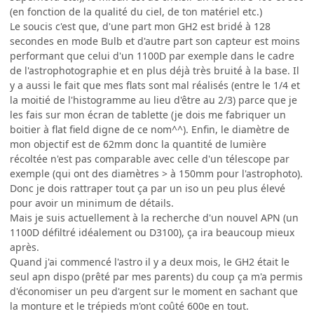
(en fonction de la qualité du ciel, de ton matériel etc.)
Le soucis c'est que, d'une part mon GH2 est bridé à 128
secondes en mode Bulb et d'autre part son capteur est moins
performant que celui d'un 1100D par exemple dans le cadre
de l'astrophotographie et en plus déjà très bruité à la base. Il
y a aussi le fait que mes flats sont mal réalisés (entre le 1/4 et
la moitié de l'histogramme au lieu d'être au 2/3) parce que je
les fais sur mon écran de tablette (je dois me fabriquer un
boitier à flat field digne de ce nom^^). Enfin, le diamètre de
mon objectif est de 62mm donc la quantité de lumière
récoltée n'est pas comparable avec celle d'un télescope par
exemple (qui ont des diamètres > à 150mm pour l'astrophoto).
Donc je dois rattraper tout ça par un iso un peu plus élevé
pour avoir un minimum de détails.
Mais je suis actuellement à la recherche d'un nouvel APN (un
1100D défiltré idéalement ou D3100), ça ira beaucoup mieux
après.
Quand j'ai commencé l'astro il y a deux mois, le GH2 était le
seul apn dispo (prêté par mes parents) du coup ça m'a permis
d'économiser un peu d'argent sur le moment en sachant que
la monture et le trépieds m'ont coûté 600e en tout.