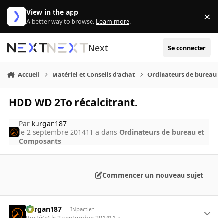
Aller au contenu
View in the app
×
Di
A better way to browse.
Learn more
.
Next
Se connecter
Accueil
Matériel et Conseils d'achat
Ordinateurs de bureau
HDD WD 2To récalcitrant.
Par
kurgan187
le 2 septembre 2014
11 a
dans
Ordinateurs de bureau et
Composants
Commencer un nouveau sujet
kurgan187
INpactien
Posté(e)
le 2 septembre 2014
11 a