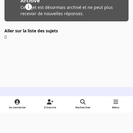
Archivé
Ce sujet est désormais archivé et ne peut plus
recevoir de nouvelles réponses.
Aller sur la liste des sujets
Light Mode
Dark Mode
System Preference
Se connecter
S’inscrire
Rechercher
Menu
Langue
Cookies
Powered by
Invision Community