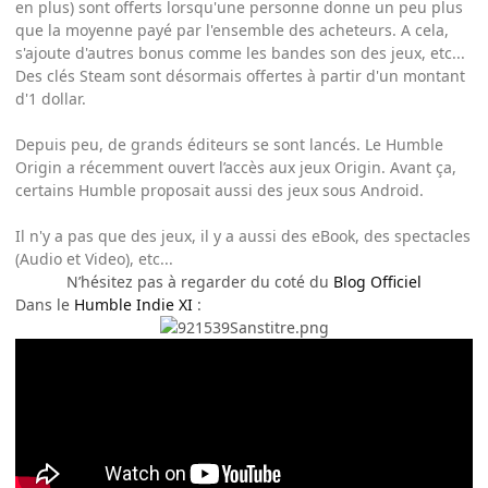
en plus) sont offerts lorsqu'une personne donne un peu plus
que la moyenne payé par l'ensemble des acheteurs. A cela,
s'ajoute d'autres bonus comme les bandes son des jeux, etc...
Des clés Steam sont désormais offertes à partir d'un montant
d'1 dollar.
Depuis peu, de grands éditeurs se sont lancés. Le Humble
Origin a récemment ouvert l’accès aux jeux Origin. Avant ça,
certains Humble proposait aussi des jeux sous Android.
Il n'y a pas que des jeux, il y a aussi des eBook, des spectacles
(Audio et Video), etc...
N’hésitez pas à regarder du coté du
Blog Officiel
Dans le
Humble Indie XI
: