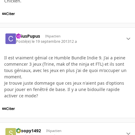
Chicken.
Citer
CaiusPupus
INpactien
Posté(e)
le 19 septembre 2013
12 a
Il est vraiment génial ce Humble Bundle Indie 9. J'ai a peine
commencer 3 jeux (Trine, mak of the ninja et FTL) et ils sont
tous géniaux, avec les jeux en plus j'ai de quoi m'occuper un
moment.
Je trouve juste dommage que ces jeux n'aient pas d'options
pour jouer en fenêtré de base. Il y a une bidouille rapide
activer ce mode?
Citer
snoopy1492
INpactien