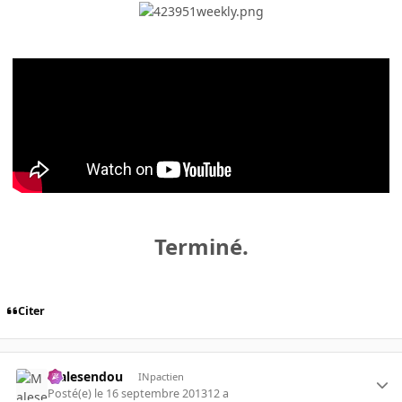
Terminé.
Citer
Malesendou
INpactien
Posté(e)
le 16 septembre 2013
12 a