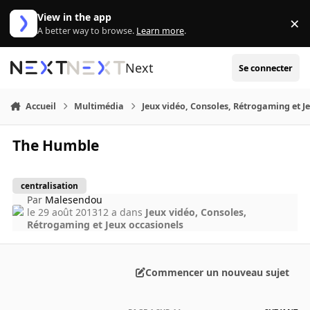
Aller au contenu
View in the app
×
Di
A better way to browse.
Learn more
.
Next
Se connecter
Accueil
Multimédia
Jeux vidéo, Consoles, Rétrogaming et J
The Humble
centralisation
Par
Malesendou
le 29 août 2013
12 a
dans
Jeux vidéo, Consoles,
Rétrogaming et Jeux occasionels
Commencer un nouveau sujet