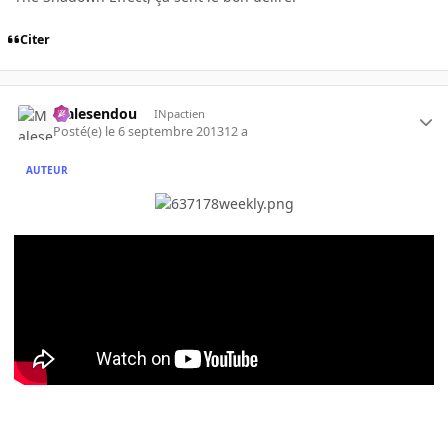
Citer
Malesendou
INpactien
Posté(e)
le 6 septembre 2013
12 a
AUTEUR