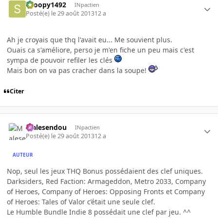
snoopy1492
INpactien
Posté(e)
le 29 août 2013
12 a
Ah je croyais que thq l'avait eu... Me souvient plus.
Ouais ca s'améliore, perso je m'en fiche un peu mais c'est
sympa de pouvoir refiler les clés
Mais bon on va pas cracher dans la soupe!
Citer
Malesendou
INpactien
Posté(e)
le 29 août 2013
12 a
AUTEUR
Nop, seul les jeux THQ Bonus possédaient des clef uniques.
Darksiders, Red Faction: Armageddon, Metro 2033, Company
of Heroes, Company of Heroes: Opposing Fronts et Company
of Heroes: Tales of Valor c’était une seule clef.
Le Humble Bundle Indie 8 possédait une clef par jeu. ^^