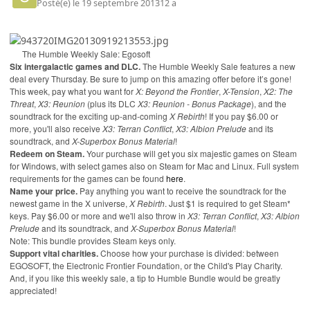
Posté(e)
le 19 septembre 2013
12 a
The Humble Weekly Sale: Egosoft
Six intergalactic games and DLC.
The Humble Weekly Sale features a new
deal every Thursday. Be sure to jump on this amazing offer before it’s gone!
This week, pay what you want for
X: Beyond the Frontier
,
X-Tension
,
X2: The
Threat
,
X3: Reunion
(plus its DLC
X3: Reunion - Bonus Package
), and the
soundtrack for the exciting up-and-coming
X Rebirth
! If you pay $6.00 or
more, you'll also receive
X3: Terran Conflict
,
X3: Albion Prelude
and its
soundtrack, and
X-Superbox Bonus Material
!
Redeem on Steam.
Your purchase will get you six majestic games on Steam
for Windows, with select games also on Steam for Mac and Linux. Full system
requirements for the games can be found
here
.
Name your price.
Pay anything you want to receive the soundtrack for the
newest game in the X universe,
X Rebirth
. Just $1 is required to get Steam*
keys. Pay $6.00 or more and we'll also throw in
X3: Terran Conflict
,
X3: Albion
Prelude
and its soundtrack, and
X-Superbox Bonus Material
!
Note: This bundle provides Steam keys only.
Support vital charities.
Choose how your purchase is divided: between
EGOSOFT, the Electronic Frontier Foundation, or the Child's Play Charity.
And, if you like this weekly sale, a tip to Humble Bundle would be greatly
appreciated!