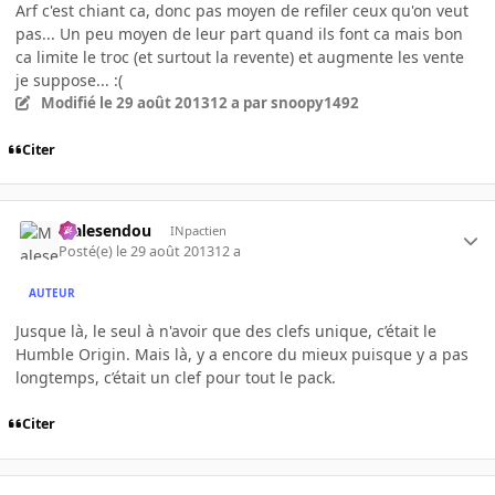
Arf c'est chiant ca, donc pas moyen de refiler ceux qu'on veut
pas... Un peu moyen de leur part quand ils font ca mais bon
ca limite le troc (et surtout la revente) et augmente les vente
je suppose... :(
Modifié
le 29 août 2013
12 a
par snoopy1492
Citer
Malesendou
INpactien
Posté(e)
le 29 août 2013
12 a
AUTEUR
Jusque là, le seul à n'avoir que des clefs unique, c’était le
Humble Origin. Mais là, y a encore du mieux puisque y a pas
longtemps, c’était un clef pour tout le pack.
Citer