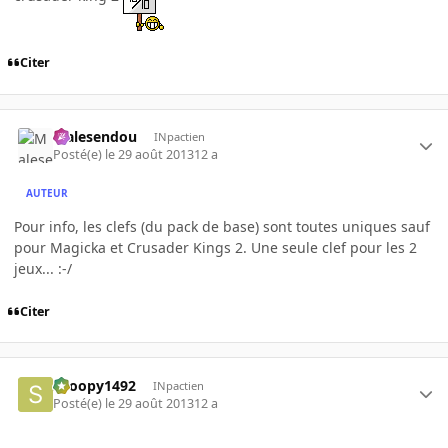
Citer
Malesendou
INpactien
Posté(e)
le 29 août 2013
12 a
AUTEUR
Pour info, les clefs (du pack de base) sont toutes uniques sauf
pour Magicka et Crusader Kings 2. Une seule clef pour les 2
jeux... :-/
Citer
snoopy1492
INpactien
Posté(e)
le 29 août 2013
12 a