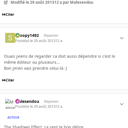
Modifié
le 29 août 2013
12 a
par Malesendou
Citer
snoopy1492
INpactien
Posté(e)
le 29 août 2013
12 a
Ouais jviens de regarder ca doit aussi dépendre si c'est le
même éditeur ou plusieurs...
Bon jm'en vais prendre celui-là :)
Citer
Malesendou
INpactien
Posté(e)
le 29 août 2013
12 a
AUTEUR
The Shadown Effect, ça sent le bon délire.