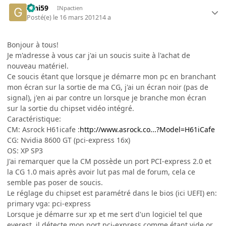
Gini59
INpactien
Posté(e)
le 16 mars 2012
14 a
Bonjour à tous!
Je m'adresse à vous car j'ai un soucis suite à l'achat de
nouveau matériel.
Ce soucis étant que lorsque je démarre mon pc en branchant
mon écran sur la sortie de ma CG, j'ai un écran noir (pas de
signal), j'en ai par contre un lorsque je branche mon écran
sur la sortie du chipset vidéo intégré.
Caractéristique:
CM: Asrock H61icafe :
http://www.asrock.co...?Model=H61iCafe
CG: Nvidia 8600 GT (pci-express 16x)
OS: XP SP3
J'ai remarquer que la CM possède un port PCI-express 2.0 et
la CG 1.0 mais après avoir lut pas mal de forum, cela ce
semble pas poser de soucis.
Le réglage du chipset est paramétré dans le bios (ici UEFI) en:
primary vga: pci-express
Lorsque je démarre sur xp et me sert d'un logiciel tel que
everest, il détecte mon port pci-express comme étant vide or