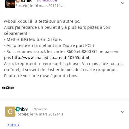
refuznik
Stormtrooper
Posté(e)
le 16 mars 2012
14 a
@boulixx oui il l'a testé sur un autre pc.
Alors j'ai regardé un peu et il y a plusieurs pistes à voir
séparement :
- Mettre IDG Multi en Disable.
- As tu testé en la mettant sur l'autre port PCI ?
- Sur certaines asrock les cartes 8600 et 8800 GT ne passent
pas
http://www.chaced.co...read-10755.html
Asrock reportent l'erreur sur les chipset Via mais chez toi c'est
du Intel, il sdisent de flasher le bios de la carte graphique.
Peut-etre voir une mise à jour du bios.
Citer
Gini59
INpactien
Posté(e)
le 16 mars 2012
14 a
AUTEUR