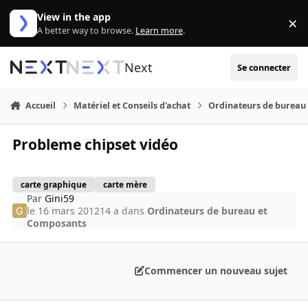
Aller au contenu
View in the app
×
Di
A better way to browse.
Learn more
.
Next
Se connecter
Accueil
Matériel et Conseils d'achat
Ordinateurs de bureau
Probleme chipset vidéo
carte graphique
carte mère
Par
Gini59
le 16 mars 2012
14 a
dans
Ordinateurs de bureau et
Composants
Commencer un nouveau sujet