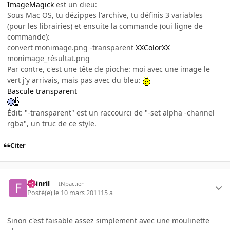
ImageMagick
est un dieu:
Sous Mac OS, tu dézippes l'archive, tu définis 3 variables
(pour les librairies) et ensuite la commande (oui ligne de
commande):
convert monimage.png -transparent
XXColorXX
monimage_résultat.png
Par contre, c'est une tête de pioche: moi avec une image le
vert j'y arrivais, mais pas avec du bleu:
Bascule transparent
Édit: "-transparent" est un raccourci de "-set alpha -channel
rgba", un truc de ce style.
Citer
Fuinril
INpactien
Posté(e)
le 10 mars 2011
15 a
Sinon c'est faisable assez simplement avec une moulinette