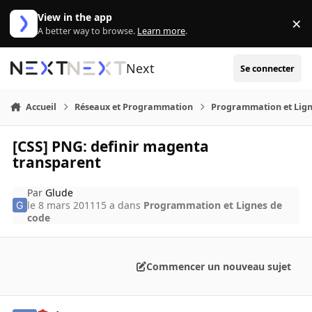
Aller au contenu
View in the app
×
Di
A better way to browse.
Learn more
.
Next
Se connecter
Accueil
Réseaux et Programmation
Programmation et Lign
[CSS] PNG: definir magenta
transparent
Par
Glude
le 8 mars 2011
15 a
dans
Programmation et Lignes de
code
Commencer un nouveau sujet