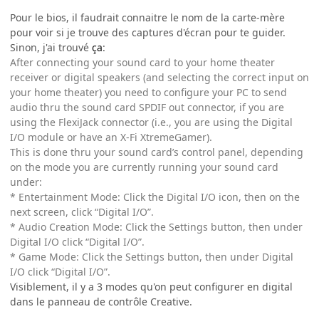
Pour le bios, il faudrait connaitre le nom de la carte-mère
pour voir si je trouve des captures d'écran pour te guider.
Sinon, j'ai trouvé
ça
:
After connecting your sound card to your home theater
receiver or digital speakers (and selecting the correct input on
your home theater) you need to configure your PC to send
audio thru the sound card SPDIF out connector, if you are
using the FlexiJack connector (i.e., you are using the Digital
I/O module or have an X-Fi XtremeGamer).
This is done thru your sound card’s control panel, depending
on the mode you are currently running your sound card
under:
* Entertainment Mode: Click the Digital I/O icon, then on the
next screen, click “Digital I/O”.
* Audio Creation Mode: Click the Settings button, then under
Digital I/O click “Digital I/O”.
* Game Mode: Click the Settings button, then under Digital
I/O click “Digital I/O”.
Visiblement, il y a 3 modes qu'on peut configurer en digital
dans le panneau de contrôle Creative.