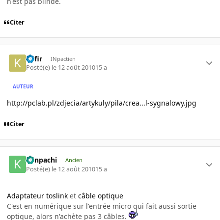
n'est pas blindé.
Citer
Kafir
INpactien
Posté(e)
le 12 août 2010
15 a
AUTEUR
http://pclab.pl/zdjecia/artykuly/pila/crea...l-sygnalowy.jpg
Citer
Kenpachi
Ancien
Posté(e)
le 12 août 2010
15 a
Adaptateur toslink
et
câble optique
C'est en numérique sur l'entrée micro qui fait aussi sortie
optique, alors n'achète pas 3 câbles.