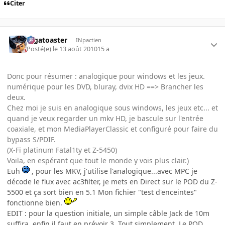
Citer
Gigatoaster
INpactien
Posté(e)
le 13 août 2010
15 a
Donc pour résumer : analogique pour windows et les jeux.
numérique pour les DVD, bluray, dvix HD ==> Brancher les
deux.
Chez moi je suis en analogique sous windows, les jeux etc... et
quand je veux regarder un mkv HD, je bascule sur l'entrée
coaxiale, et mon MediaPlayerClassic et configuré pour faire du
bypass S/PDIF.
(X-Fi platinum Fatal1ty et Z-5450)
Voila, en espérant que tout le monde y vois plus clair.)
Euh
, pour les MKV, j'utilise l'analogique...avec MPC je
décode le flux avec ac3filter, je mets en Direct sur le POD du Z-
5500 et ça sort bien en 5.1 Mon fichier "test d'enceintes"
fonctionne bien.
EDIT : pour la question initiale, un simple câble Jack de 10m
suffira, enfin il faut en prévoir 3. Tout simplement. Le POD