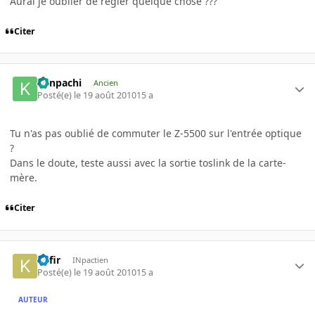
Aurai je oublier de régler quelque chose ???
Citer
Kenpachi
Ancien
Posté(e)
le 19 août 2010
15 a
Tu n'as pas oublié de commuter le Z-5500 sur l'entrée optique
?
Dans le doute, teste aussi avec la sortie toslink de la carte-
mère.
Citer
Kafir
INpactien
Posté(e)
le 19 août 2010
15 a
AUTEUR