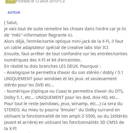
Posté(e)
le 12 août 2010
15 a
AUTEUR
( Salut,
je vais tout de suite remettre les choses dans l'ordre car je lis
de "més"-information flagrante ici.
Alors déjà, l'entrée/sortie optique mini-jack de la X-Fi, il faut
un cable adaptateur spécial de creative labs Voir ICI
Ensuite, faut arrêter de tout confondre sur les entrées/sorties
numériques des X-FI et kit d'enceintes.
En réalité tu dois branches LES DEUX. Pourquoi :
- Analogique te permettra d'avoir du son stéréo / dobly / 5.1
UNIQUEMENT pour windows et les jeux. et seuleuement
stéréo pour les DVD etc...
- Numérique (Optique ou Coax) te permettra d'avoir du DTS,
Dolby 5.1, etc... UNIQUEMENT pour les dvd, dvix HD, etc...
Pour tout le reste (windows, jeux, winamp, etc...) ca sera du
STEREO. Au mieu tu pourra "émuler" du Dolby surrond en
utilisant la fonctionnalité de ton ampli Z-5500, ou du 2xStéréo
(avant et arrière) en utilisant les fonctionnalités 3D CMSS de
ta X-FI