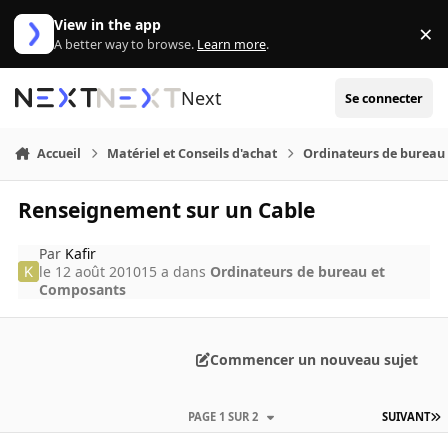
Aller au contenu
View in the app
×
Di
A better way to browse.
Learn more
.
Next
Se connecter
Accueil
Matériel et Conseils d'achat
Ordinateurs de bureau
Renseignement sur un Cable
Par
Kafir
le 12 août 2010
15 a
dans
Ordinateurs de bureau et
Composants
Commencer un nouveau sujet
PAGE 1 SUR 2
SUIVANT