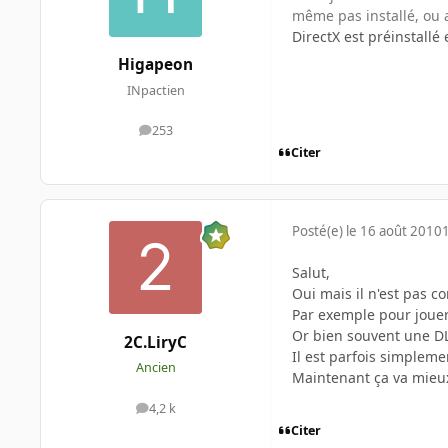
même pas installé, ou al
DirectX est préinstallé 
Higapeon
INpactien
253
messages
Citer
Posté(e)
le 16 août 2010
Salut,
Oui mais il n'est pas c
Par exemple pour jouer
Or bien souvent une DL
2C.LiryC
Il est parfois simpleme
Ancien
Maintenant ça va mieux,
4,2 k
messages
Citer