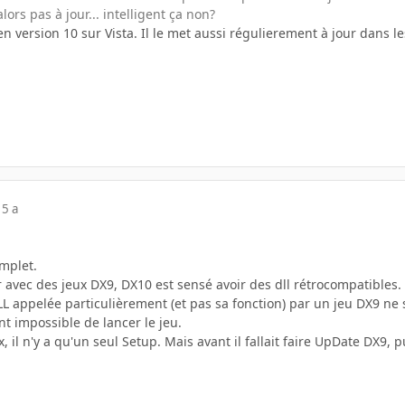
ors pas à jour... intelligent ça non?
en version 10 sur Vista. Il le met aussi régulierement à jour dans l
15 a
omplet.
 avec des jeux DX9, DX10 est sensé avoir des dll rétrocompatibles.
L appelée particulièrement (et pas sa fonction) par un jeu DX9 ne 
nt impossible de lancer le jeu.
 il n'y a qu'un seul Setup. Mais avant il fallait faire UpDate DX9,