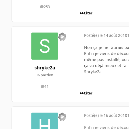
253
messages
Citer
Posté(e)
le 14 août 2010
Non ça je ne l'aurais pa
Enfin je viens de décou
même pas installé, ou al
ça va déjà mieux et j'
shryke2a
Shryke2a
INpactien
11
messages
Citer
Posté(e)
le 16 août 2010
Enfin je viens de décou