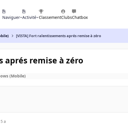
Naviguer
Activité
Classement
Clubs
Chatbox
bile)
[VISTA] Fort ralentissements aprés remise à zéro
s aprés remise à zéro
ows (Mobile)
15 a