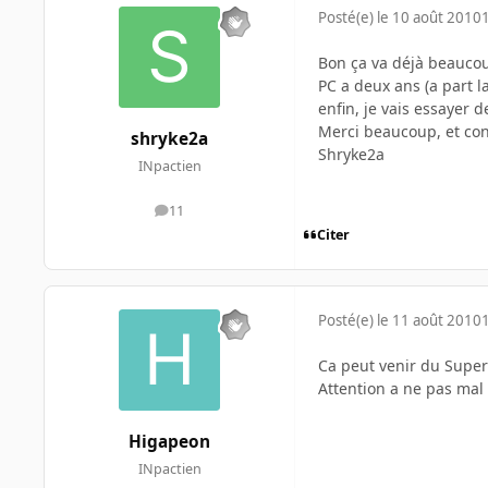
Posté(e)
le 10 août 2010
Bon ça va déjà beaucoup
PC a deux ans (a part l
enfin, je vais essayer de 
Merci beaucoup, et co
shryke2a
Shryke2a
INpactien
11
messages
Citer
Posté(e)
le 11 août 2010
Ca peut venir du Superf
Attention a ne pas mal 
Higapeon
INpactien