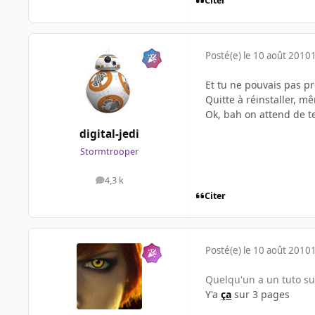
Citer
Posté(e)
le 10 août 2010
Et tu ne pouvais pas pr
Quitte à réinstaller, mê
Ok, bah on attend de te
digital-jedi
Stormtrooper
4,3 k
messages
Citer
Posté(e)
le 10 août 2010
Quelqu'un a un tuto sur
Y'a
ça
sur 3 pages