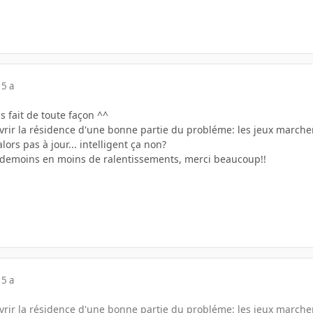
15 a
s fait de toute façon ^^
vrir la résidence d'une bonne partie du probléme: les jeux marchent
ors pas à jour... intelligent ça non?
ai demoins en moins de ralentissements, merci beaucoup!!
15 a
vrir la résidence d'une bonne partie du probléme: les jeux marchent