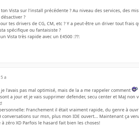
 ton Vista sur l'install précédente ? Au niveau des services, des mi
 désactiver ?
jour tes drivers de CG, CM, etc ? Y a peut-être un driver tout frais 
sta spécifique ou fantaisiste ?
 un Vista très rapide avec un E4500 :??:
15 a
t, je l'avais pas mal optimisé, mais de la a me rappeler comment
sont a jour et je vais supprimer defender, secu center et MaJ non 
t!
personnelle: Franchement il était vraiment rapide, du genre à ouvr
10 conversations sur msn, plus mon IDE ouvert... Maintenant ça ven
à zéro XD Parfois le hasard fait bien les choses!