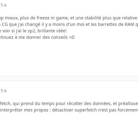
15 a
 mieux, plus de freeze in game, et une stabilité plus que relative 
a CG que j'ai changé il y a moins d'un moi et les barrettes de RAM 
voir si j'ai le sp2, brillante idée!
ntinuez à me donner des conseils =D
15 a
etch, qui prend du temps pour récolter des données, et préallouer 
interpréter mes propos : désactiver superfetch n'est pas forcement