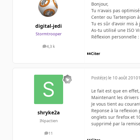
Bonjour,
Tu n'avais pas optimisé
Center ou Tartenpion à
Tu es sûr d'avoir mis à 
digital-jedi
As-tu utilisé une ISO Vi
Stormtrooper
Réflexion personnelle :
4,3 k
messages
Citer
Posté(e)
le 10 août 2010
Le fait est que en effe
Maintenant les drivers 
Je vous tient au couran
Reponse à la reflexion 
shryke2a
onglets sur firefox et 
INpactien
supprimé par la remise 
11
messages