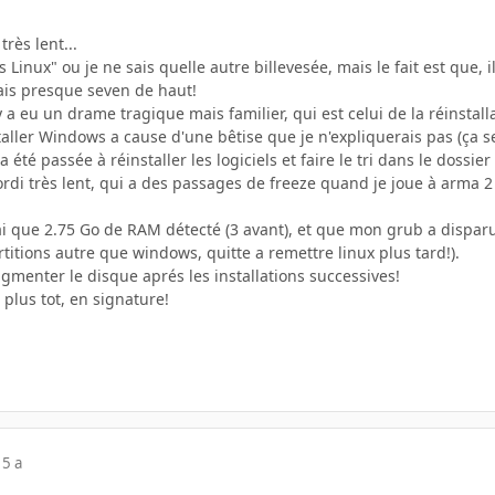
très lent...
Linux" ou je ne sais quelle autre billevesée, mais le fait est que, i
dais presque seven de haut!
y a eu un drame tragique mais familier, qui est celui de la réinstall
nstaller Windows a cause d'une bêtise que je n'expliquerais pas (ça 
 a été passée à réinstaller les logiciels et faire le tri dans le dos
ordi très lent, qui a des passages de freeze quand je joue à arma 2 
ai que 2.75 Go de RAM détecté (3 avant), et que mon grub a disparu 
titions autre que windows, quitte a remettre linux plus tard!).
ragmenter le disque aprés les installations successives!
 plus tot, en signature!
15 a