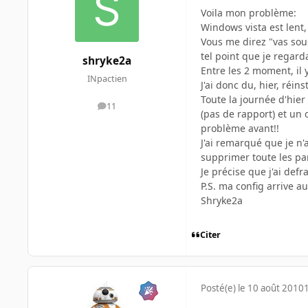
Voila mon problème:
Windows vista est lent, 
Vous me direz "vas sous 
tel point que je regar
shryke2a
Entre les 2 moment, il 
INpactien
J'ai donc du, hier, réi
Toute la journée d'hier
11
messages
(pas de rapport) et un 
problème avant!!
J'ai remarqué que je n'
supprimer toute les par
Je précise que j'ai def
P.S. ma config arrive au
Shryke2a
Citer
Posté(e)
le 10 août 2010