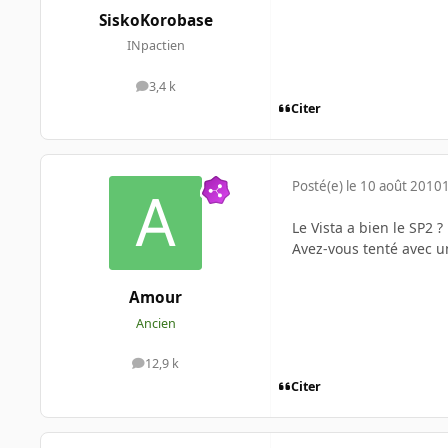
SiskoKorobase
INpactien
3,4 k
messages
Citer
Posté(e)
le 10 août 2010
Le Vista a bien le SP2 ?
Avez-vous tenté avec une
Amour
Ancien
12,9 k
messages
Citer