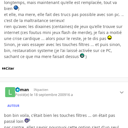
longtemps, mais maintenant qu'elle est remplacée, tout va
bien
)
et elle, ma mere, elle fait des trucs pas possible avec son pc. ..
c'est de la maltraitance serieux!
rien qu'avec les dixaines (centaines) de jeux qu'elle trouve sur
internet (ces foutus mini jeux flash de merde), je fais a moitié
une crise cardique ... alors pour le reste, je te dis pas
Sinon, je vais essayer avec les touches filtres ... et puis sinon,
bin, restauration systeme (je l'ai laissé activée sur ce PC,
sachant ce que ma mere faisait dessus
)
Citer
lolman
INpactien
Posté(e)
le 18 septembre 2009
16 a
AUTEUR
bon bin voila, c'était bien les touches filtres ... on était pas
passé loin
par contre, allez savoir pourquoi cette option s'est d'un seul