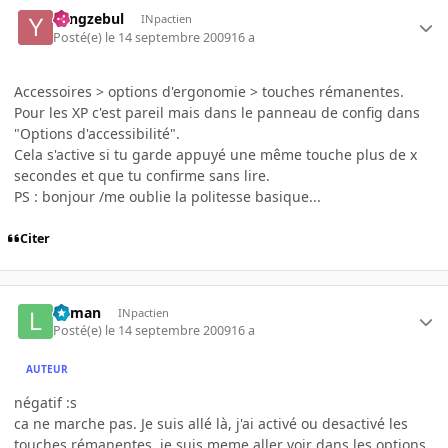
Yangzebul
INpactien
Posté(e)
le 14 septembre 2009
16 a
Accessoires > options d'ergonomie > touches rémanentes.
Pour les XP c'est pareil mais dans le panneau de config dans
"Options d'accessibilité".
Cela s'active si tu garde appuyé une même touche plus de x
secondes et que tu confirme sans lire.
PS : bonjour /me oublie la politesse basique...
Citer
lolman
INpactien
Posté(e)
le 14 septembre 2009
16 a
AUTEUR
négatif :s
ca ne marche pas. Je suis allé là, j'ai activé ou desactivé les
touches rémanentes, je suis meme aller voir dans les options