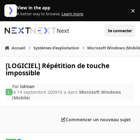
Aller au contenu
View in the app
×
Di
A better way to browse.
Learn more
.
Next
Se connecter
Accueil
Systèmes d'exploitation
Microsoft Windows (Mobile
[LOGICIEL] Répétition de touche
impossible
Par
lolman
le 14 septembre 2009
16 a
dans
Microsoft Windows
(Mobile)
Commencer un nouveau sujet