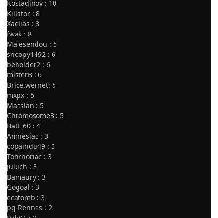
Kostadinov : 10
Killator : 8
Xaelias : 8
fwak : 8
Malesendou : 6
snoopy1492 : 6
beholder2 : 6
misterB : 6
Brice.wernet: 5
mxpx : 5
Macslan : 5
Chromosome3 : 5
Batt_60 : 4
Amnesiac : 3
copaindu49 : 3
Tohrnoriac : 3
juluch : 3
Bamaury : 3
Gogoal : 3
ecatomb : 3
pg-Rennes : 2
Pab01 : 2