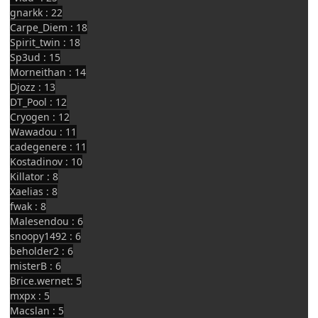
gnarkk : 22
Carpe_Diem : 18
Spirit_twin : 18
Sp3ud : 15
Morneithan : 14
Djozz : 13
DT_Pool : 12
Cryogen : 12
Wawadou : 11
cadegenere : 11
Kostadinov : 10
Killator : 8
Xaelias : 8
fwak : 8
Malesendou : 6
snoopy1492 : 6
beholder2 : 6
misterB : 6
Brice.wernet: 5
mxpx : 5
Macslan : 5