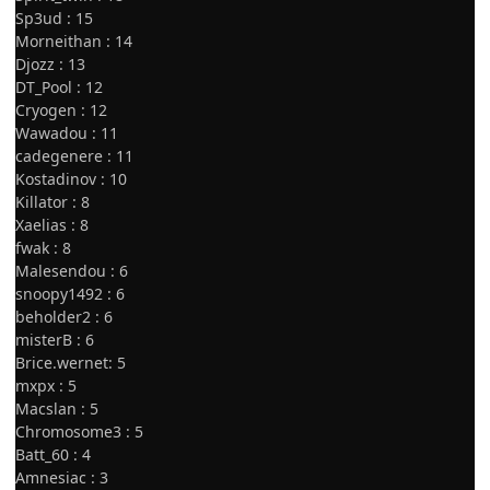
Sp3ud : 15
Morneithan : 14
Djozz : 13
DT_Pool : 12
Cryogen : 12
Wawadou : 11
cadegenere : 11
Kostadinov : 10
Killator : 8
Xaelias : 8
fwak : 8
Malesendou : 6
snoopy1492 : 6
beholder2 : 6
misterB : 6
Brice.wernet: 5
mxpx : 5
Macslan : 5
Chromosome3 : 5
Batt_60 : 4
Amnesiac : 3