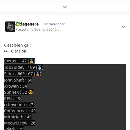
Expand topic overview
cadegenere
Stormtrooper
Posté(e)
le 16 mai 2024
2 a
C'est bien ça !
Citation
foetus : 147 (
)
🥇
TdbSpidey : 109 (
)
🥈
Seboss666 : 67 (
)
🥉
John Shaft : 56
Arowan : 54
SunneX : 52
😎
RFN : 48
rctmyouen : 47
Coffeebreak : 40
Mithiriath : 40
MeowMeow : 26
-Vlad- : 25