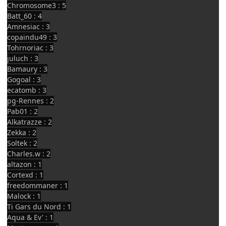
Chromosome3 : 5
Batt_60 : 4
Amnesiac : 3
copaindu49 : 3
Tohrnoriac : 3
juluch : 3
Bamaury : 3
Gogoal : 3
ecatomb : 3
pg-Rennes : 2
Pab01 : 2
Alkatrazze : 2
Zekka : 2
Soltek : 2
Charles.w : 2
altazon : 1
Cortexd : 1
freedommaner : 1
Malock : 1
Ti Gars du Nord : 1
Aqua & Ev' : 1