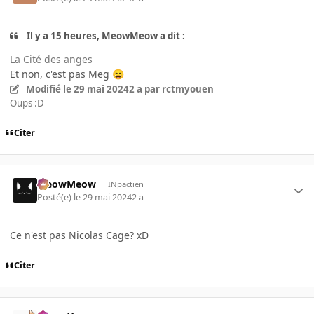
Il y a 15 heures, MeowMeow a dit :
La Cité des anges
Et non, c'est pas Meg
😄
Modifié
le 29 mai 2024
2 a
par rctmyouen
Oups :D
Citer
MeowMeow
INpactien
Posté(e)
le 29 mai 2024
2 a
Ce n'est pas Nicolas Cage? xD
Citer