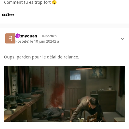
Comment tu es trop fort
😮
Citer
rctmyouen
INpactien
Posté(e)
le 10 juin 2024
2 a
Oups, pardon pour le délai de relance.