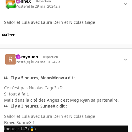
SunneX
INpactien
Posté(e)
le 29 mai 2024
2 a
Sailor et Lula avec Laura Dern et Nicolas Gage
Citer
rctmyouen
INpactien
Posté(e)
le 29 mai 2024
2 a
Il y a 5 heures, MeowMeow a dit :
Ce n'est pas Nicolas Cage? xD
Si tout à fait.
Mais dans la cité des Anges c'est Meg Ryan sa partenaire.
Il y a 3 heures, SunneX a dit :
Sailor et Lula avec Laura Dern et Nicolas Gage
Bravo SunneX !
foetus : 147 (
)
🥇