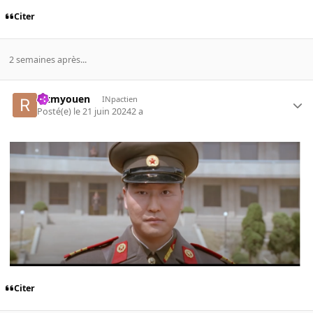
Citer
2 semaines après...
rctmyouen
INpactien
Posté(e)
le 21 juin 2024
2 a
Citer