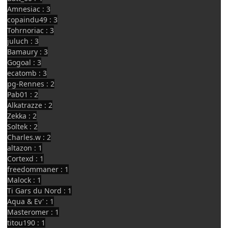
Amnesiac : 3
copaindu49 : 3
Tohrnoriac : 3
juluch : 3
Bamaury : 3
Gogoal : 3
ecatomb : 3
pg-Rennes : 2
Pab01 : 2
Alkatrazze : 2
Zekka : 2
Soltek : 2
Charles.w : 2
altazon : 1
Cortexd : 1
freedommaner : 1
Malock : 1
Ti Gars du Nord : 1
Aqua & Ev' : 1
Masteromer : 1
titou190 : 1