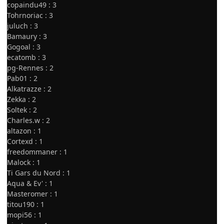
copaindu49 : 3
Tohrnoriac : 3
juluch : 3
Bamaury : 3
Gogoal : 3
ecatomb : 3
pg-Rennes : 2
Pab01 : 2
Alkatrazze : 2
Zekka : 2
Soltek : 2
Charles.w : 2
altazon : 1
Cortexd : 1
freedommaner : 1
Malock : 1
Ti Gars du Nord : 1
Aqua & Ev' : 1
Masteromer : 1
titou190 : 1
mopi56 : 1