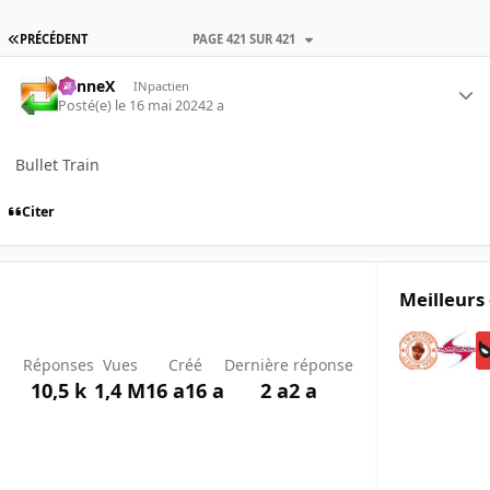
PRÉCÉDENT
PAGE 421 SUR 421
SunneX
INpactien
Posté(e)
le 16 mai 2024
2 a
Bullet Train
Citer
Meilleurs
Réponses
Vues
Créé
Dernière réponse
10,5 k
1,4 M
16 a
16 a
2 a
2 a