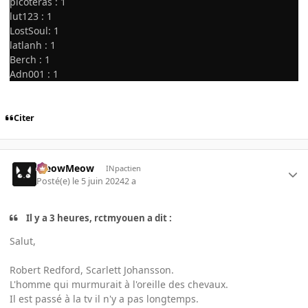
picoteras : 1
lut123 : 1
LostSoul: 1
latlanh : 1
Berch : 1
Adn001 : 1
Citer
MeowMeow
INpactien
Posté(e)
le 5 juin 2024
2 a
Il y a 3 heures, rctmyouen a dit :
Salut,
Robert Redford, Scarlett Johansson.
L'homme qui murmurait à l'oreille des chevaux.
Il est passé à la tv il n'y a pas longtemps.