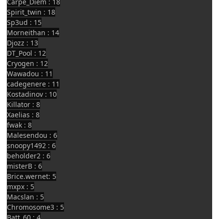
Carpe_Diem : 18
Spirit_twin : 18
Sp3ud : 15
Morneithan : 14
Djozz : 13
DT_Pool : 12
Cryogen : 12
Wawadou : 11
cadegenere : 11
Kostadinov : 10
Killator : 8
Xaelias : 8
fwak : 8
Malesendou : 6
snoopy1492 : 6
beholder2 : 6
misterB : 6
Brice.wernet: 5
mxpx : 5
Macslan : 5
Chromosome3 : 5
Batt_60 : 4