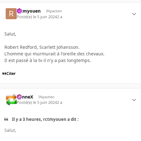
rctmyouen
INpactien
Posté(e)
le 5 juin 2024
2 a
Salut,
Robert Redford, Scarlett Johansson.
L'homme qui murmurait à l'oreille des chevaux.
Il est passé à la tv il n'y a pas longtemps.
Citer
SunneX
INpactien
Posté(e)
le 5 juin 2024
2 a
Il y a 3 heures, rctmyouen a dit :
Salut,