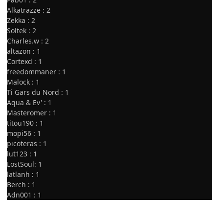
Alkatrazze : 2
Zekka : 2
Soltek : 2
Charles.w : 2
altazon : 1
Cortexd : 1
freedommaner : 1
Malock : 1
Ti Gars du Nord : 1
Aqua & Ev' : 1
Masteromer : 1
titou190 : 1
mopi56 : 1
picoteras : 1
lut123 : 1
LostSoul: 1
latlanh : 1
Berch : 1
Adn001 : 1