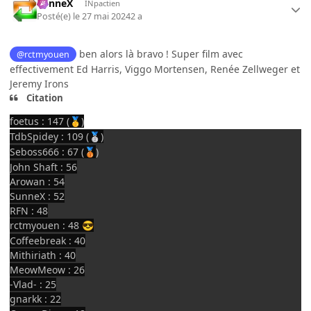
SunneX
INpactien
Posté(e)
le 27 mai 2024
2 a
ben alors là bravo ! Super film avec
@rctmyouen
effectivement Ed Harris, Viggo Mortensen, Renée Zellweger et
Jeremy Irons
Citation
foetus : 147 (
)
🥇
TdbSpidey : 109 (
)
🥈
Seboss666 : 67 (
)
🥉
John Shaft : 56
Arowan : 54
SunneX : 52
RFN : 48
rctmyouen : 48
😎
Coffeebreak : 40
Mithiriath : 40
MeowMeow : 26
-Vlad- : 25
gnarkk : 22