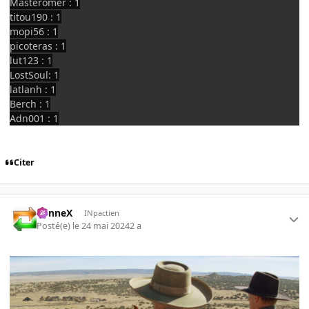
Masteromer : 1
titou190 : 1
mopi56 : 1
picoteras : 1
lut123 : 1
LostSoul: 1
latlanh : 1
Berch : 1
Adn001 : 1
Citer
SunneX
INpactien
Posté(e)
le 24 mai 2024
2 a