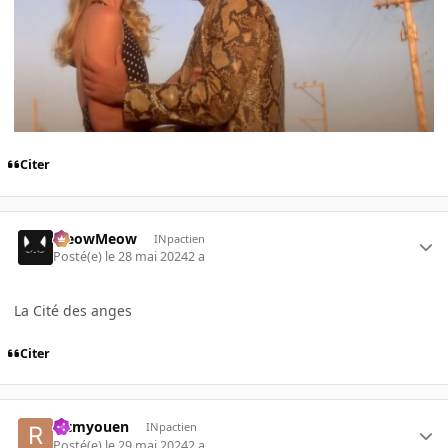
Citer
MeowMeow
INpactien
Posté(e)
le 28 mai 2024
2 a
La Cité des anges
Citer
rctmyouen
INpactien
Posté(e)
le 29 mai 2024
2 a