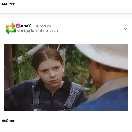
Citer
SunneX
INpactien
Posté(e)
le 4 juin 2024
2 a
Citer