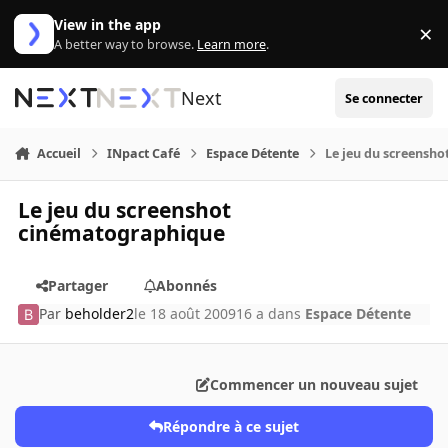
Aller au contenu
View in the app
×
Di
A better way to browse.
Learn more
.
Next
Se connecter
Accueil
INpact Café
Espace Détente
Le jeu du screensh
Le jeu du screenshot
cinématographique
Partager
Abonnés
Par
beholder2
le 18 août 2009
16 a
dans
Espace Détente
Commencer un nouveau sujet
Répondre à ce sujet