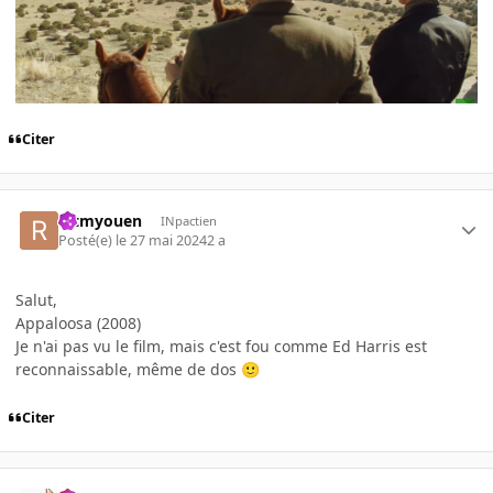
Citer
rctmyouen
INpactien
Posté(e)
le 27 mai 2024
2 a
Salut,
Appaloosa (2008)
Je n'ai pas vu le film, mais c'est fou comme Ed Harris est
reconnaissable, même de dos
🙂
Citer