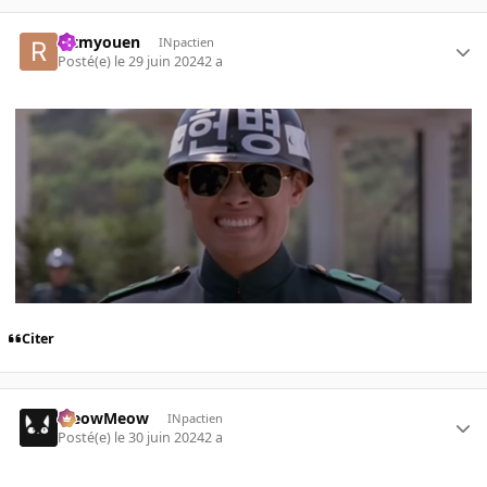
rctmyouen
INpactien
Posté(e)
le 29 juin 2024
2 a
Citer
MeowMeow
INpactien
Posté(e)
le 30 juin 2024
2 a