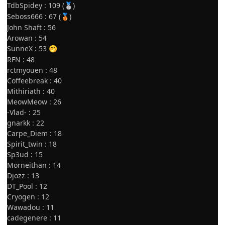
TdbSpidey : 109 (
)
🥈
Seboss666 : 67 (
)
🥉
John Shaft : 56
Arowan : 54
SunneX : 53
🤭
RFN : 48
rctmyouen : 48
Coffeebreak : 40
Mithiriath : 40
MeowMeow : 26
-Vlad- : 25
gnarkk : 22
Carpe_Diem : 18
Spirit_twin : 18
Sp3ud : 15
Morneithan : 14
Djozz : 13
DT_Pool : 12
Cryogen : 12
Wawadou : 11
cadegenere : 11