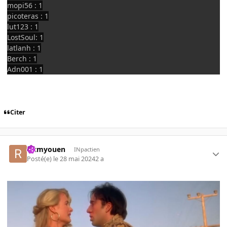
mopi56 : 1
picoteras : 1
lut123 : 1
LostSoul: 1
latlanh : 1
Berch : 1
Adn001 : 1
Citer
rctmyouen
INpactien
Posté(e)
le 28 mai 2024
2 a