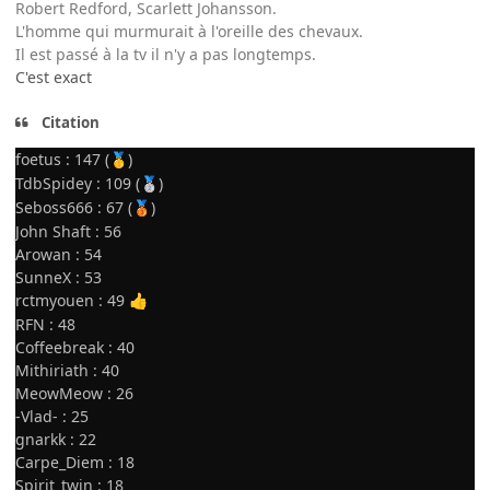
Robert Redford, Scarlett Johansson.
L'homme qui murmurait à l'oreille des chevaux.
Il est passé à la tv il n'y a pas longtemps.
C'est exact
Citation
foetus : 147 (
)
🥇
TdbSpidey : 109 (
)
🥈
Seboss666 : 67 (
)
🥉
John Shaft : 56
Arowan : 54
SunneX : 53
rctmyouen : 49
👍
RFN : 48
Coffeebreak : 40
Mithiriath : 40
MeowMeow : 26
-Vlad- : 25
gnarkk : 22
Carpe_Diem : 18
Spirit_twin : 18