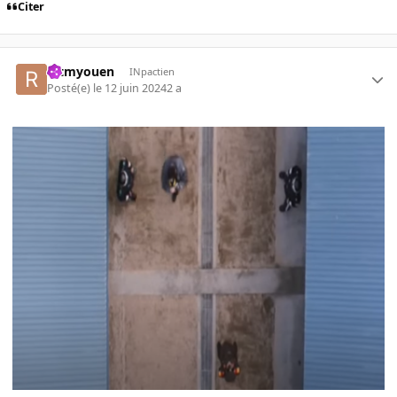
Citer
rctmyouen
INpactien
Posté(e)
le 12 juin 2024
2 a