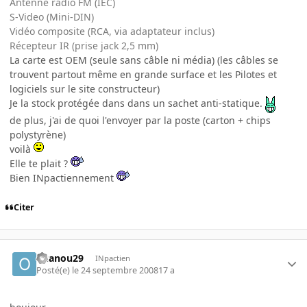
Antenne radio FM (IEC)
S-Video (Mini-DIN)
Vidéo composite (RCA, via adaptateur inclus)
Récepteur IR (prise jack 2,5 mm)
La carte est OEM (seule sans câble ni média) (les câbles se
trouvent partout même en grande surface et les Pilotes et
logiciels sur le site constructeur)
Je la stock protégée dans dans un sachet anti-statique.
de plus, j'ai de quoi l'envoyer par la poste (carton + chips
polystyrène)
voilà
Elle te plait ?
Bien INpactiennement
Citer
ouanou29
INpactien
Posté(e)
le 24 septembre 2008
17 a