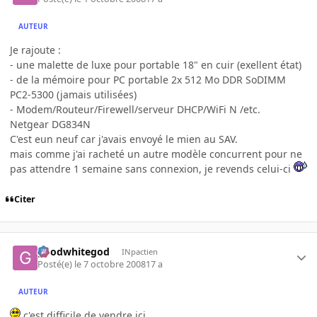
AUTEUR
Je rajoute :
- une malette de luxe pour portable 18" en cuir (exellent état)
- de la mémoire pour PC portable 2x 512 Mo DDR SoDIMM
PC2-5300 (jamais utilisées)
- Modem/Routeur/Firewell/serveur DHCP/WiFi N /etc.
Netgear DG834N
C'est eun neuf car j'avais envoyé le mien au SAV.
mais comme j'ai racheté un autre modèle concurrent pour ne
pas attendre 1 semaine sans connexion, je revends celui-ci
Citer
goodwhitegod
INpactien
Posté(e)
le 7 octobre 2008
17 a
AUTEUR
c'est difficile de vendre ici...