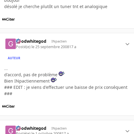
boujour
désolé je cherche plutôt un tuner tnt et analogique
Citer
goodwhitegod
INpactien
Posté(e)
le 25 septembre 2008
17 a
AUTEUR
...
d'accord, pas de problème
Bien INpactiennement
### EDIT : je viens d'effectuer une baisse de prix conséquent
###
Citer
goodwhitegod
INpactien
Posté(e)
le 1 octobre 2008
17 a