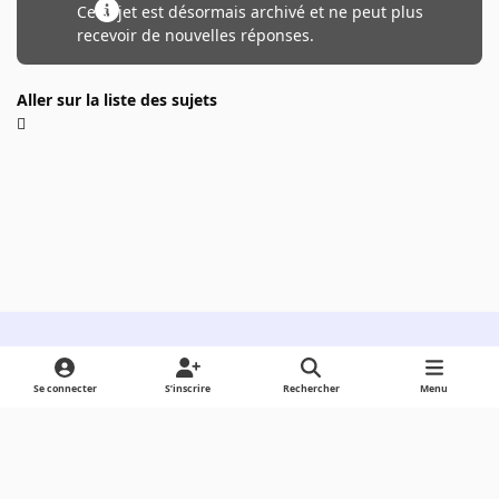
Ce sujet est désormais archivé et ne peut plus
recevoir de nouvelles réponses.
Aller sur la liste des sujets
Light Mode
Dark Mode
System Preference
Se connecter
S’inscrire
Rechercher
Menu
Langue
Cookies
Powered by
Invision Community