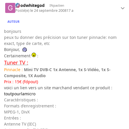
goodwhitegod
INpactien
Posté(e)
le 24 septembre 2008
17 a
AUTEUR
bonjours
peux tu donner des précision sur ton tuner pinnacle: nom
exact, type de carte, etc
Bonjour,
Certainement
:
Tuner TV :
Pinnacle :
Mini TV DVB-C
1x Antenne, 1x S-Vidéo, 1x S-
Composite, 1X Audio
Prix : 15€ (fdpout)
voici un lien vers un site marchand vendant ce produit :
toutpourlamicro
Caractéristiques :
Formats d’enregistrement :
MPEG-1, DivX
Entrées :
Antenne TV (IEC)