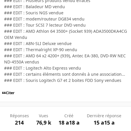
### EDIT : Plusieurs produits vendu effacés
### EDIT : Baladeur MD vendu
### EDIT : Souris NGS vendue
### EDIT : modem/routeur DG834 vendu
### EDIT : Tour SCSI 7 lecteur DVD vendu
### EDIT : AMD Athlon 64 3500+ (Socket 939) ADA3500DKA4CG
OEM Vendu
### EDIT : A8N-SLI Deluxe vendue
### EDIT : Thermalright XP-90 vendu
### EDIT : AMD 64 x2 4200+ (939), Antec EA-380, DVD-RW NEC
ND-4550A vendus
### EDIT : Logitech Alto Express vendu
### EDIT : certains éléments sont donnés à une association...
### EDIT : Souris Logitech G7 et 2 boites FDD Sony vendues
Citer
Réponses
Vues
Créé
Dernière réponse
214
76,9 k
18 a
18 a
15 a
15 a