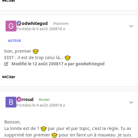
Citer
goodwhitegod
INpactien
Posté(e)
le 9 août 2008
18 a
AUTEUR
bon, premier
EDIT : il est de trop celui là...
Modifié
le 12 août 2008
17 a
par goodwhitegod
Citer
Barroud
Ancien
Posté(e)
le 9 août 2008
18 a
Bonsoir,
La limite est de 1
par jour et par topic, c'est la règle. Tu as
supprimé ton premier
pour en faire un à nouveau. Je suis