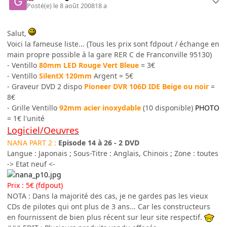
Posté(e)
le 8 août 2008
18 a
Salut,
Voici la fameuse liste... (Tous les prix sont fdpout / échange en
main propre possible à la gare RER C de Franconville 95130)
- Ventillo
80mm LED Rouge Vert Bleue
= 3€
- Ventillo
SilentX 120mm
Argent = 5€
- Graveur DVD 2 dispo
Pioneer DVR 106D IDE Beige ou noir
=
8€
- Grille Ventillo
92mm acier inoxydable
(10 disponible)
PHOTO
= 1€ l'unité
Logiciel/Oeuvres
NANA PART 2 :
Episode 14 à 26 - 2 DVD
Langue : Japonais ; Sous-Titre : Anglais, Chinois ; Zone : toutes
-> Etat neuf <-
Prix : 5€ (fdpout)
NOTA : Dans la majorité des cas, je ne gardes pas les vieux
CDs de pilotes qui ont plus de 3 ans... Car les constructeurs
en fournissent de bien plus récent sur leur site respectif.