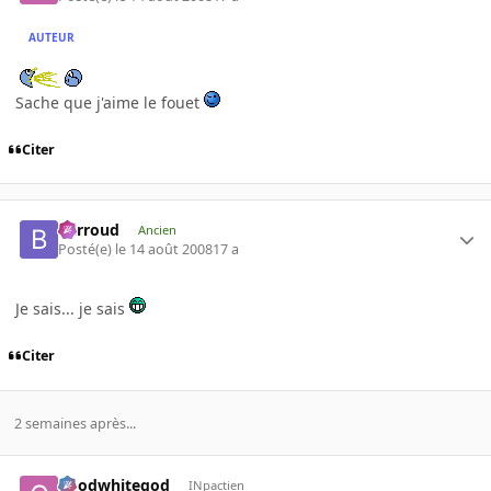
AUTEUR
Sache que j'aime le fouet
Citer
Barroud
Ancien
Posté(e)
le 14 août 2008
17 a
Je sais... je sais
Citer
2 semaines après...
goodwhitegod
INpactien