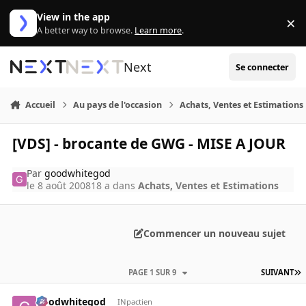
Aller au contenu
View in the app
×
Di
A better way to browse.
Learn more
.
Next
Se connecter
Accueil
Au pays de l'occasion
Achats, Ventes et Estimations
[VDS] - brocante de GWG - MISE A JOUR
Par
goodwhitegod
le 8 août 2008
18 a
dans
Achats, Ventes et Estimations
Commencer un nouveau sujet
PAGE 1 SUR 9
SUIVANT
goodwhitegod
INpactien