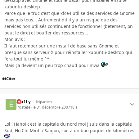
desktop avec Gnome et tout le bazar pour installer ensuite
xubuntu-desktop...
Parce que le truc c'est que xfce4 utilise des services de Gnome
mais pas tous... Autrement dit il y a un risque que des
services non utilisés continuent de fonctionner (betement, on
peut le dire) et bouffer des ressources...
Mon avis :
Il faut retomber sur une install de base sans Gnome et
presque sans serveur X pour réinstaller xubuntu-desktop qui
fera tout lui même ^^
Mais ça devient un peu trop chaud pour mwa
Citer
Em1Ly
INpactien
Posté(e)
le 31 décembre 2007
18 a
Lol ! Hanoi c'est la capitale du nord moi j'suis dans la capitale
Sud, Ho Chi Minh / Saigon, soit à un bon paquet de kilomètres