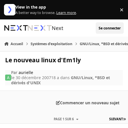
Aller au contenu
View in the app
×
Di
A better way to browse.
Learn more
.
Next
Se connecter
Accueil
Systèmes d'exploitation
GNU/Linux, *BSD et dérivé
Le nouveau linux d'Em1ly
Par
aurielle
le 30 décembre 2007
18 a
dans
GNU/Linux, *BSD et
dérivés d'UNIX
Commencer un nouveau sujet
PAGE 1 SUR 6
SUIVANT