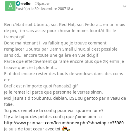
aurielle
INpactien
Posté(e)
le 30 décembre 2007
18 a
Ben c'était soit Ubuntu, soit Red Hat, soit Fedora... en un mois
de pci, j'en sais assez pour choisir le moins lourd/difficile
transpi.gif
Donc maintenant il va falloir que je trouve comment
remplacer Ubuntu par Damn Small Linux, si c'est possible
sans cd... encore toute une galère en vue dd.gif
Parce que effectivement ça rame encore plus que XP, enfin je
trouve que c'est plus lent...
Et il doit encore rester des bouts de windows dans des coins
etc.
Bref c'est n'importe quoi francais2.gif
Je le remet ici parce que personne le verras sinon.
Moi j'aurais dit xubuntu, debian, DSL ou gentoo par niveau de
folie.
Tu peux remettre ta config pour voir quoi en faire?
Il y a le topic des petites config que j'aime bien ici
http://www.pcinpact.com/forum/index.php?showtopic=35980
Je suis de tout coeur avec toi