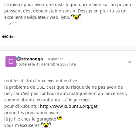
Le mieux pour avoir une distrib qui tourne bien sur un pc peu
puissant c'est debian stable sans X. Dessus en plus tu as un
excellent naviguateur web, lynx.
---> [ ]
Citer
chattanooga
INpactien
Posté(e)
le 31 décembre 2007
18 a
tout les distrib linux existent en live.
le probleme de DSL, c'est que tu risque de ne pas avoir de
net, car c'est pas configuré automatiquement au lancement,
comme ubuntu ou xubuntu... ('fin je crois)
pour dl xubuntu:
http://www.xubuntu.org/get
prend tes precaution avant.
là je file chez le garagiste
vous m'excuserez