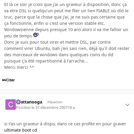
Et là ce soir je crois que j'ai un graveur à disposition, donc ça
va etre DSL si quelqu'un peut me filer un lien FIABLE où dld le
truc, parce que la chose que j'ai, je ne suis pas certaine que
ça fonctionne, enfin si c'est une version stable etc.
Windowsienne depuis presque 10 ans alors il va me falloir un
peu de temps
Donc je suis pour tout virer et mettre DSL, par contre
comment virer Ubuntu, bah j'en sais rien, déjà qu'il doit rester
des morceaux de windows dans quelques coins du dd
puisque ç'a été repartitionné à l'arrache...
Merci merci ^^
Citer
chattanooga
INpactien
Posté(e)
le 31 décembre 2007
18 a
si t'as un graveur à dispo, dans ce cas profite en pour graver
ultimate boot cd