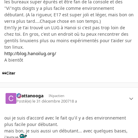
les bureaux super épurés et être fan de la console et des
"Vi"ngts doigts y a plus facile comme environnement
débutant. (A la rigueur, E17 est super joli et léger, mais bon on
verra plus tard....Chaque chose en son temps.)
Em1ly je t'ai trouvé un LUG à Hanoi si c'est pas trop loin de
chez toi. En gros, c'est un endroit où tu peux rencontrer des
gentils linuxiens plus ou moins expérimentés pour t'aider sur
ton linux.
http://blog.hanoilug.org/
A bientôt
Citer
chattanooga
INpactien
Posté(e)
le 31 décembre 2007
18 a
oui je suis d'accord avec le fait qu'il y a des environnement
plus facile pour débutant.
mais bon, je suis aussi un débutant... avec quelques bases,
j'avoue