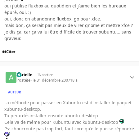
oui j'utilise fluxbox au quotidien et j'aime bien les bureaux
épuré, oui. :)
oui, donc on abandonne fluxbox. go pour xfce.
mais bon, ça serait pas mieux de virer gnome et mettre xfce ?
je dis ça, car ça va lui être difficile de trouver xubuntu... sans
graveur.
Citer
aurielle
INpactien
Posté(e)
le 31 décembre 2007
18 a
AUTEUR
La méthode pour passer en Xubuntu est d'installer le paquet
xubuntu-desktop.
Tu peux désinstaller ensuite ubuntu-desktop.
Cela va de même pour Kubuntu avec kubuntu-desktop
Ps: choucroute pas trop fort, faut core qu'elle puisse répondre