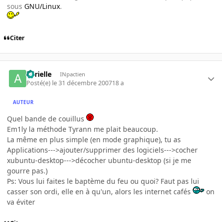
sous
GNU/Linux
.
Citer
aurielle
INpactien
Posté(e)
le 31 décembre 2007
18 a
AUTEUR
Quel bande de couillus
Em1ly la méthode Tyrann me plait beaucoup.
La même en plus simple (en mode graphique), tu as
Applications--->ajouter/supprimer des logiciels--->cocher
xubuntu-desktop--->décocher ubuntu-desktop (si je me
gourre pas.)
Ps: Vous lui faites le baptème du feu ou quoi? Faut pas lui
casser son ordi, elle en à qu'un, alors les internet cafés
on
va éviter