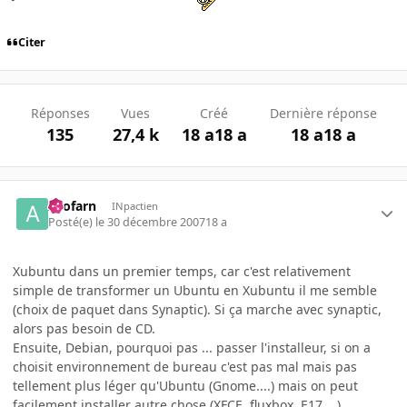
Citer
Réponses
Vues
Créé
Dernière réponse
135
27,4 k
18 a
18 a
18 a
18 a
Arofarn
INpactien
Posté(e)
le 30 décembre 2007
18 a
Xubuntu dans un premier temps, car c'est relativement
simple de transformer un Ubuntu en Xubuntu il me semble
(choix de paquet dans Synaptic). Si ça marche avec synaptic,
alors pas besoin de CD.
Ensuite, Debian, pourquoi pas ... passer l'installeur, si on a
choisit environnement de bureau c'est pas mal mais pas
tellement plus léger qu'Ubuntu (Gnome....) mais on peut
facilement installer autre chose (XFCE, fluxbox, E17....).