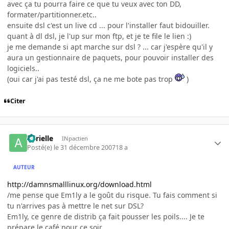
avec ça tu pourra faire ce que tu veux avec ton DD,
formater/partitionner.etc..
ensuite dsl c'est un live cd ... pour l'installer faut bidouiller.
quant à dl dsl, je l'up sur mon ftp, et je te file le lien :)
je me demande si apt marche sur dsl ? ... car j'espère qu'il y
aura un gestionnaire de paquets, pour pouvoir installer des
logiciels..
(oui car j'ai pas testé dsl, ça ne me bote pas trop
)
Citer
aurielle
INpactien
Posté(e)
le 31 décembre 2007
18 a
AUTEUR
http://damnsmalllinux.org/download.html
/me pense que Em1ly a le goût du risque. Tu fais comment si
tu n'arrives pas à mettre le net sur DSL?
Em1ly, ce genre de distrib ça fait pousser les poils.... Je te
prépare le café pour ce soir...