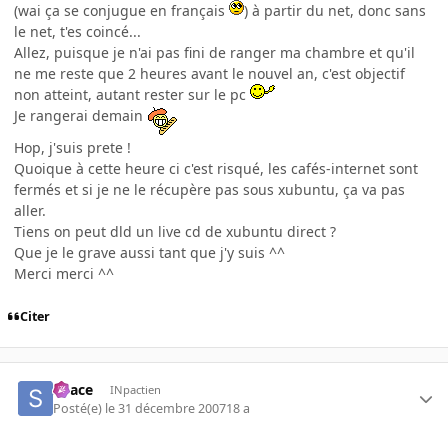
(wai ça se conjugue en français
) à partir du net, donc sans
le net, t'es coincé...
Allez, puisque je n'ai pas fini de ranger ma chambre et qu'il
ne me reste que 2 heures avant le nouvel an, c'est objectif
non atteint, autant rester sur le pc
Je rangerai demain
Hop, j'suis prete !
Quoique à cette heure ci c'est risqué, les cafés-internet sont
fermés et si je ne le récupère pas sous xubuntu, ça va pas
aller.
Tiens on peut dld un live cd de xubuntu direct ?
Que je le grave aussi tant que j'y suis ^^
Merci merci ^^
Citer
Space
INpactien
Posté(e)
le 31 décembre 2007
18 a