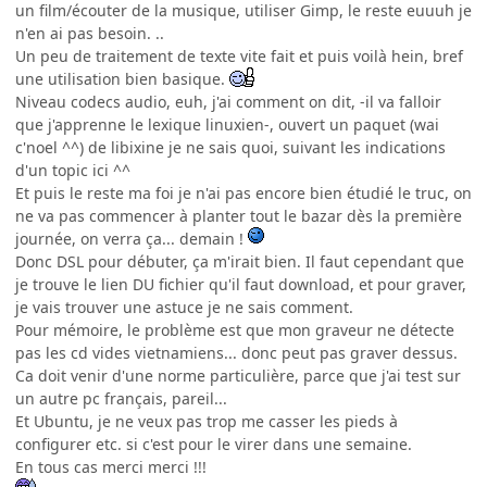
un film/écouter de la musique, utiliser Gimp, le reste euuuh je
n'en ai pas besoin. ..
Un peu de traitement de texte vite fait et puis voilà hein, bref
une utilisation bien basique.
Niveau codecs audio, euh, j'ai comment on dit, -il va falloir
que j'apprenne le lexique linuxien-, ouvert un paquet (wai
c'noel ^^) de libixine je ne sais quoi, suivant les indications
d'un topic ici ^^
Et puis le reste ma foi je n'ai pas encore bien étudié le truc, on
ne va pas commencer à planter tout le bazar dès la première
journée, on verra ça... demain !
Donc DSL pour débuter, ça m'irait bien. Il faut cependant que
je trouve le lien DU fichier qu'il faut download, et pour graver,
je vais trouver une astuce je ne sais comment.
Pour mémoire, le problème est que mon graveur ne détecte
pas les cd vides vietnamiens... donc peut pas graver dessus.
Ca doit venir d'une norme particulière, parce que j'ai test sur
un autre pc français, pareil...
Et Ubuntu, je ne veux pas trop me casser les pieds à
configurer etc. si c'est pour le virer dans une semaine.
En tous cas merci merci !!!