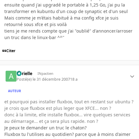
ensuite quand j'ai upgradé le portable à 1,25 Go, j'ai pu la
transformer en kubuntu d'un coup de synaptic et d'un seul
Mais comme je m'étais habitué à ma config xfce je suis
retourné sous xfce et pis voilà
tiens je me rends compte que j'ai "oublié" d'annoncer/arroser
un truc dans le linux-bar ^^''
Citer
aurielle
INpactien
Posté(e)
le 31 décembre 2007
18 a
AUTEUR
et pourquoi pas installer fluxbox, tout en restant sur ubuntu ?
je crois que fluxbox est plus leger que XFCE... non ?
donc à la limite, elle installe fluxbox... vire quelques services
au démarrage... et ça sera plus rapide. non ?
Je peux te demander un truc le chaton?
Fluxbox tu l'utilises au quotidien? parce que à moins d'aimer