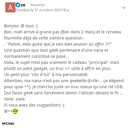
Auze
INpactien
Posté(e)
le 31 octobre 2007
18 a
Bonjour @ tous :)
Bon, noël arrive à grand pas (Bon dans 2 mois) et le cerveau
fourmille déjà de cette sombre question :
-
"Putain, mais qu'est que je vais bien pouvoir lui offrir ?!?"
Une question que tout geek partenaire d'une nana et
normalement constitué se pose...
Voila, le sujet n'est pas vraiment le cadeau "principal" mais
plutôt un petit gadget, un truc +/- utile à offrir en plus.
Un petit plus "clin d'½il" à ma personnalité.
Attention, ma nana n'est pas une geekette (Enfin... ça dépend
pour quoi ^^), je cherche juste un truc mieux qu'une clé USB.
Qui fasse geek sans forcément devoir l'utiliser devant le Pc ...
Voila, voila
Si vous avez des suggestions :)
@++
Citer