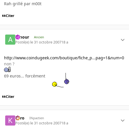
Rah grillé par m00t
Citer
Amour
Ancien
Posté(e)
le 31 octobre 2007
18 a
http://www.coindugeek.com/boutique/fiche_p...pag=1&num=0
non ?
69 euros... forcément
Citer
kyro
INpactien
Posté(e)
le 31 octobre 2007
18 a