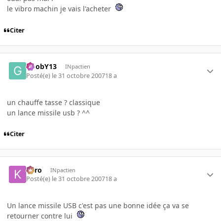
le vibro machin je vais l'acheter
Citer
GoobY13
INpactien
Posté(e)
le 31 octobre 2007
18 a
un chauffe tasse ? classique
un lance missile usb ? ^^
Citer
kyro
INpactien
Posté(e)
le 31 octobre 2007
18 a
Un lance missile USB c'est pas une bonne idée ça va se
retourner contre lui