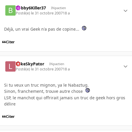
Bobby6Killer37
INpactien
Posté(e)
le 31 octobre 2007
18 a
Déjà, un vrai Geek n'a pas de copine...
Citer
LukeSkyPator
INpactien
Posté(e)
le 31 octobre 2007
18 a
Si tu veux un truc mignon, ya le Nabaztug.
Sinon, franchement, trouve autre chose
LSP, le manchot qui offrirait jamais un truc de geek hors gros
délire
Citer