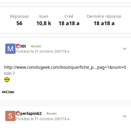
Réponses
Vues
Créé
Dernière réponse
56
10,8 k
18 a
18 a
18 a
18 a
m00t
Ancien
Posté(e)
le 31 octobre 2007
18 a
http://www.coindugeek.com/boutique/fiche_p...pag=1&num=0
non ?
Citer
superlapin62
Ancien
Posté(e)
le 31 octobre 2007
18 a