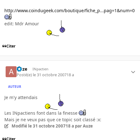
http://www.coindugeek.com/boutique/fiche_p...pag=1&num=0
edit: Mdr Amour
Citer
Auze
INpactien
Posté(e)
le 31 octobre 2007
18 a
AUTEUR
Je m'y attendais
Les INpactiens font dans la finesse
Mais je ne veux pas que ce topic soit classé :x:
Modifié
le 31 octobre 2007
18 a
par Auze
Citer