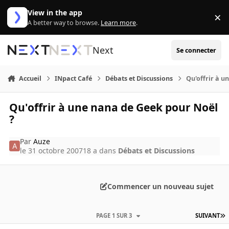
Aller au contenu
View in the app
×
Di
A better way to browse.
Learn more
.
Next
Se connecter
Accueil
INpact Café
Débats et Discussions
Qu'offrir à u
Qu'offrir à une nana de Geek pour Noël
?
Par
Auze
le 31 octobre 2007
18 a
dans
Débats et Discussions
Commencer un nouveau sujet
PAGE 1 SUR 3
SUIVANT