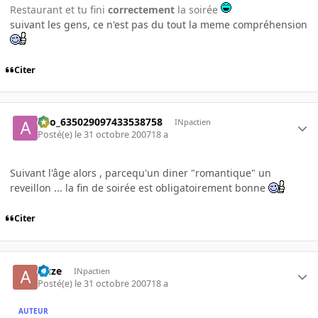
Restaurant et tu fini
correctement
la soirée
suivant les gens, ce n'est pas du tout la meme compréhension
Citer
ano_635029097433538758
INpactien
Posté(e)
le 31 octobre 2007
18 a
Suivant l'âge alors , parcequ'un diner "romantique" un
reveillon ... la fin de soirée est obligatoirement bonne
Citer
Auze
INpactien
Posté(e)
le 31 octobre 2007
18 a
AUTEUR