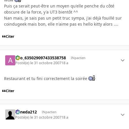
Puis ça serait peut-être un moyen qu'elle penche du côté
obscure de la force, y'a UT3 bientôt ^^
Nan mais, je sais pas un petit truc sympa, j'ai déjà fouillé sur
coindugeek mais bon, elle n'aime pas es hello kitty alors ....
Citer
ano_635029097433538758
INpactien
Posté(e)
le 31 octobre 2007
18 a
Restaurant et tu fini correctement la soirée
Citer
keneda212
INpactien
Posté(e)
le 31 octobre 2007
18 a