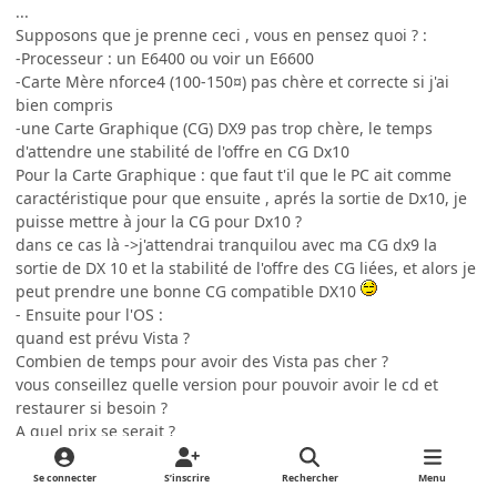
...
Supposons que je prenne ceci , vous en pensez quoi ? :
-Processeur : un E6400 ou voir un E6600
-Carte Mère nforce4 (100-150¤) pas chère et correcte si j'ai
bien compris
-une Carte Graphique (CG) DX9 pas trop chère, le temps
d'attendre une stabilité de l'offre en CG Dx10
Pour la Carte Graphique : que faut t'il que le PC ait comme
caractéristique pour que ensuite , aprés la sortie de Dx10, je
puisse mettre à jour la CG pour Dx10 ?
dans ce cas là ->j'attendrai tranquilou avec ma CG dx9 la
sortie de DX 10 et la stabilité de l'offre des CG liées, et alors je
peut prendre une bonne CG compatible DX10
- Ensuite pour l'OS :
quand est prévu Vista ?
Combien de temps pour avoir des Vista pas cher ?
vous conseillez quelle version pour pouvoir avoir le cd et
restaurer si besoin ?
A quel prix se serait ?
Qu'est ce qui gênera si j'ai pas VIsta ?
Même question avec VIsta, mais sans Dx10
Se connecter
S’inscrire
Rechercher
Menu