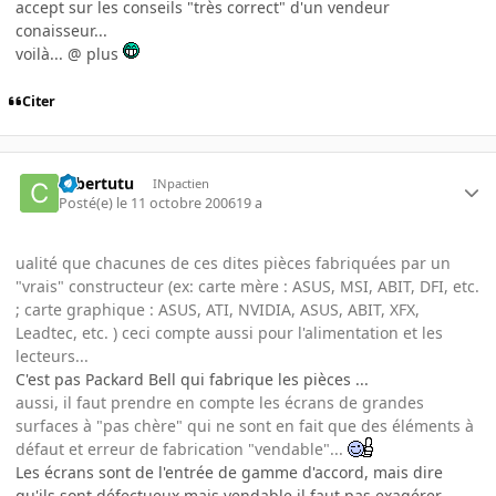
accept sur les conseils "très correct" d'un vendeur
conaisseur...
voilà... @ plus
Citer
cybertutu
INpactien
Posté(e)
le 11 octobre 2006
19 a
ualité que chacunes de ces dites pièces fabriquées par un
"vrais" constructeur (ex: carte mère : ASUS, MSI, ABIT, DFI, etc.
; carte graphique : ASUS, ATI, NVIDIA, ASUS, ABIT, XFX,
Leadtec, etc. ) ceci compte aussi pour l'alimentation et les
lecteurs...
C'est pas Packard Bell qui fabrique les pièces ...
aussi, il faut prendre en compte les écrans de grandes
surfaces à "pas chère" qui ne sont en fait que des éléments à
défaut et erreur de fabrication "vendable"...
Les écrans sont de l'entrée de gamme d'accord, mais dire
qu'ils sont défectueux mais vendable il faut pas exagérer.