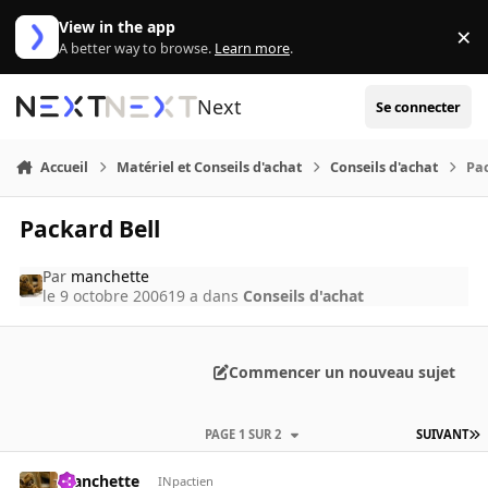
Aller au contenu
View in the app
×
Di
A better way to browse.
Learn more
.
Next
Se connecter
Accueil
Matériel et Conseils d'achat
Conseils d'achat
Pac
Packard Bell
Par
manchette
le 9 octobre 2006
19 a
dans
Conseils d'achat
Commencer un nouveau sujet
PAGE 1 SUR 2
SUIVANT
manchette
INpactien