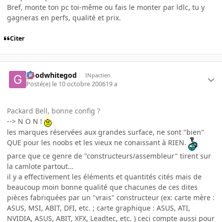
Bref, monte ton pc toi-même ou fais le monter par ldlc, tu y
gagneras en perfs, qualité et prix.
Citer
goodwhitegod
INpactien
Posté(e)
le 10 octobre 2006
19 a
Packard Bell, bonne config ?
--> N O N !
les marques réservées aux grandes surface, ne sont "bien"
QUE pour les noobs et les vieux ne conaissant à RIEN.
parce que ce genre de "constructeurs/assembleur" tirent sur
la camlote partout...
il y a effectivement les éléments et quantités cités mais de
beaucoup moin bonne qualité que chacunes de ces dites
pièces fabriquées par un "vrais" constructeur (ex: carte mère :
ASUS, MSI, ABIT, DFI, etc. ; carte graphique : ASUS, ATI,
NVIDIA, ASUS, ABIT, XFX, Leadtec, etc. ) ceci compte aussi pour