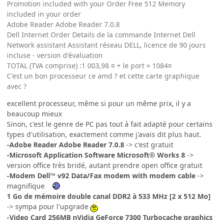
Promotion included with your Order Free 512 Memory
included in your order
Adobe Reader Adobe Reader 7.0.8
Dell Internet Order Details de la commande Internet Dell
Network assistant Assistant réseau DELL, licence de 90 jours
incluse - version d'évaluation
TOTAL (TVA comprise) :1 003,98 ¤ + le port = 1084¤
C'est un bon processeur ce amd ? et cette carte graphique
avec ?
excellent processeur, même si pour un même prix, il y a
beaucoup mieux
Sinon, c'est le genre de PC pas tout à fait adapté pour certains
types d'utilisation, exactement comme j'avais dit plus haut.
-Adobe Reader Adobe Reader 7.0.8
-> c'est gratuit
-Microsoft Application Software Microsoft® Works 8
->
version office très bridé, autant prendre open office gratuit
-Modem Dell™ v92 Data/Fax modem with modem cable
->
magnifique
1 Go de mémoire double canal DDR2 à 533 MHz [2 x 512 Mo]
-> sympa pour l'upgrade
-Video Card 256MB nVidia GeForce 7300 Turbocache graphics