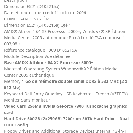
Description
Dimension E521 (D105215a)
Date et heure : mercredi 11 octobre 2006
COMPOSANTS SYSTÈME
Dimension E521 (D105215a) Qté 1
AMD® Athlon™ 64 X2 Processor 5000+, Windows® XP Édition
Media Center 2005 authentique Prix à l'unité TVA comprise 1
003,98 ¤
Référence catalogue : 909 D105215A
Module Description Vue détaillée
Base AMD® Athlon™ 64 X2 Processor 5000+
Microsoft Operating System Windows® XP Édition Media
Center 2005 authentique
Memory
1 Go de mémoire double canal DDR2 à 533 MHz [2 x
512 Mo]
Keyboard Dell Entry Quietkey USB Keyboard - French (AZERTY)
Monitor Sans moniteur
Video Card 256MB nVidia GeForce 7300 Turbocache graphics
card
Hard Drive 500GB (2x250GB) 7200rpm SATA Hard Drive - Dual
HDD Config
Floppy Drives and Additional Storage Devices Internal 13-in-1