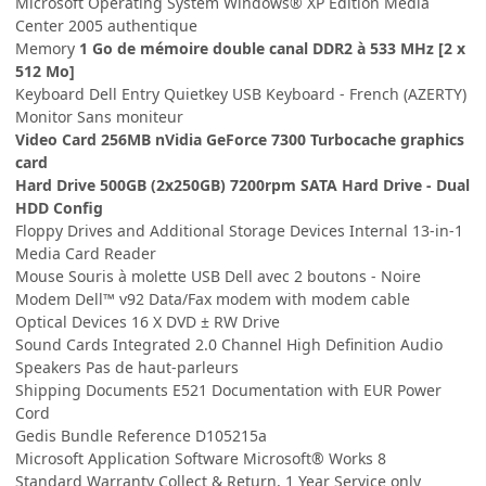
Microsoft Operating System Windows® XP Édition Media
Center 2005 authentique
Memory
1 Go de mémoire double canal DDR2 à 533 MHz [2 x
512 Mo]
Keyboard Dell Entry Quietkey USB Keyboard - French (AZERTY)
Monitor Sans moniteur
Video Card 256MB nVidia GeForce 7300 Turbocache graphics
card
Hard Drive 500GB (2x250GB) 7200rpm SATA Hard Drive - Dual
HDD Config
Floppy Drives and Additional Storage Devices Internal 13-in-1
Media Card Reader
Mouse Souris à molette USB Dell avec 2 boutons - Noire
Modem Dell™ v92 Data/Fax modem with modem cable
Optical Devices 16 X DVD ± RW Drive
Sound Cards Integrated 2.0 Channel High Definition Audio
Speakers Pas de haut-parleurs
Shipping Documents E521 Documentation with EUR Power
Cord
Gedis Bundle Reference D105215a
Microsoft Application Software Microsoft® Works 8
Standard Warranty Collect & Return, 1 Year Service only