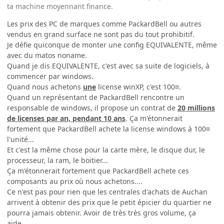
ta machine moyennant finance.
Les prix des PC de marques comme PackardBell ou autres
vendus en grand surface ne sont pas du tout prohibitif.
Je défie quiconque de monter une config EQUIVALENTE, même
avec du matos noname.
Quand je dis EQUIVALENTE, c'est avec sa suite de logiciels, à
commencer par windows.
Quand nous achetons
une
license winXP, c'est 100¤.
Quand un représentant de PackardBell rencontre un
responsable de windows, il propose un contrat de
20 millions
de licenses par an, pendant 10 ans
. Ça m'étonnerait
fortement que PackardBell achete la license windows à 100¤
l'unité...
Et c'est la même chose pour la carte mère, le disque dur, le
processeur, la ram, le boitier...
Ça m'étonnerait fortement que PackardBell achete ces
composants au prix où nous achetons....
Ce n'est pas pour rien que les centrales d'achats de Auchan
arrivent à obtenir des prix que le petit épicier du quartier ne
pourra jamais obtenir. Avoir de très très gros volume, ça
aide.....