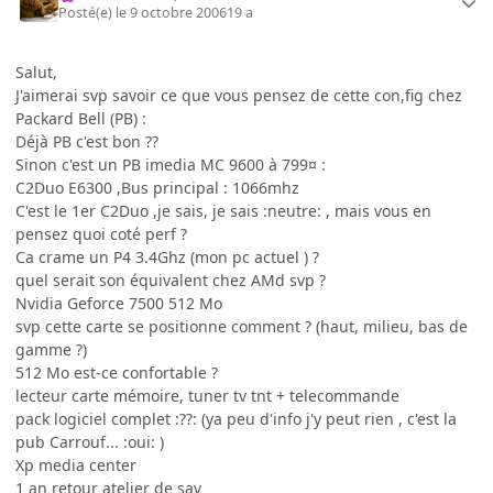
Posté(e)
le 9 octobre 2006
19 a
Salut,
J'aimerai svp savoir ce que vous pensez de cette con,fig chez
Packard Bell (PB) :
Déjà PB c'est bon ??
Sinon c'est un PB imedia MC 9600 à 799¤ :
C2Duo E6300 ,Bus principal : 1066mhz
C'est le 1er C2Duo ,je sais, je sais :neutre: , mais vous en
pensez quoi coté perf ?
Ca crame un P4 3.4Ghz (mon pc actuel ) ?
quel serait son équivalent chez AMd svp ?
Nvidia Geforce 7500 512 Mo
svp cette carte se positionne comment ? (haut, milieu, bas de
gamme ?)
512 Mo est-ce confortable ?
lecteur carte mémoire, tuner tv tnt + telecommande
pack logiciel complet :??: (ya peu d'info j'y peut rien , c'est la
pub Carrouf... :oui: )
Xp media center
1 an retour atelier de sav