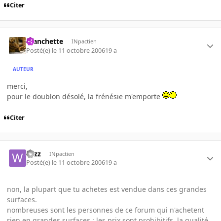
Citer
manchette
INpactien
Posté(e)
le 11 octobre 2006
19 a
AUTEUR
merci,
pour le doublon désolé, la frénésie m'emporte
Citer
wizz
INpactien
Posté(e)
le 11 octobre 2006
19 a
non, la plupart que tu achetes est vendue dans ces grandes
surfaces.
nombreuses sont les personnes de ce forum qui n'achetent
rien en grandes surfaces : les prix sont prohibitifs, la qualité