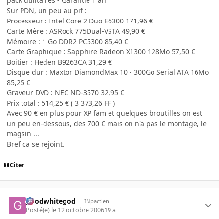
pack utilitaires - Garantie 1 an
Sur PDN, un peu au pif :
Processeur : Intel Core 2 Duo E6300 171,96 €
Carte Mère : ASRock 775Dual-VSTA 49,90 €
Mémoire : 1 Go DDR2 PC5300 85,40 €
Carte Graphique : Sapphire Radeon X1300 128Mo 57,50 €
Boitier : Heden B9263CA 31,29 €
Disque dur : Maxtor DiamondMax 10 - 300Go Serial ATA 16Mo
85,25 €
Graveur DVD : NEC ND-3570 32,95 €
Prix total : 514,25 € ( 3 373,26 FF )
Avec 90 € en plus pour XP fam et quelques broutilles on est
un peu en-dessous, des 700 € mais on n'a pas le montage, le
magsin ...
Bref ca se rejoint.
Citer
goodwhitegod
INpactien
Posté(e)
le 12 octobre 2006
19 a