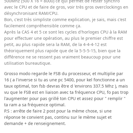
500Mhz (500 X 16 = 8000) ce qui permet de rester synchro
avec le CPU et de faire de gros, voir très gros overclockings en
désynchronisant RAM/CPU.
Bon, c'est très simpliste comme explication, je sais, mais c'est
facilement compréhensible comme ça.
Après la CAS 4 et 5 ce sont les cycles d'horloges CPU à la RAM
pour effectuer une opération, au plus le premier chiffre est
petit, au plus rapide sera la RAM, de la 4-4-4-12 est
théoriquement plus rapide que de la 5-5-5-15, bien que la
différence ne se ressent pas vraiment beaucoup pour une
utilisation bureautique.
Grosso modo regarde le FSB du processeur, et multiplie par
16 ( a l'inverse si tu as une pc 5400, pour kel fonctionne a un
taux optimal, ton fsb devras être d 'environs 337.5 Mhz ), mais
vu que le FSB est en liaison avec ta fréquence CPU, fo pas trop
l'augmenter pour pas grillé ton CPU et assez pour " remplir "
ta ram a sa fréquence optimal.
P.S : arrête de faire 2 post pour la mème chose, si une
réponse te convient pas, continu sur le mème sujet et
demande + de renseignement.