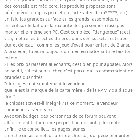
des conseils est médiocre, les produits proposés sont
hétérogène (un gros proc et un carte video de m*****, etc).
En fait, les grandes surface et les grands "assembleurs"
misent sur le fait que la majorité des personnes n'ose pas
monter elle-même son PC. C'est complèxe, "dangereux" (c'est
vrai, mettre les broches du proc dans son socket, c'est super
dur et délicat... comme les jeux d'éveil pour enfant de 2 ans).
A prix égal, tu aura toujours un meilleu matos si tu le fais toi
même.
Si les prix paraissent alléchants, c'est bien pour appater. Alors
on se dit, s'il est si peu cher, c'est parce qu'ils commandent de
grandes quantités.
Interroges tout simplement le vendeur :
quelle est la marque de la carte mère ? de la RAM ? du disque
dur ?
le chipset son est-il intégré ? (à ce moment, le vendeur
commence à s'enerver)
Avec ton budget, des personnes de ce forum peuvent
allégrement te faire une proposition de config descente.
Enfin, je te conseille... les pages jaunes !
cherche un assembleur près de chez toi, qui peux te monter