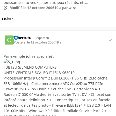
puissante si tu veux jouer aux jeux récents, etc...
Modifié
le 12 octobre 2006
19 a
par wizz
Citer
cybertutu
INpactien
Posté(e)
le 12 octobre 2006
19 a
Par exemple (offre spéciale) :
FUJITSU SIEMENS COMPUTERS
UNITE-CENTRALE SCALEO PI1513-S63010
Processeur Intel® Core™ 2 Duo E6300 (1,86 GHz, 2Mo cache,
FSB 1066MHz) - Carte mère micro ATX Core2Duo 775 PCIe -
Graveur DVD+/-RW Double Couche 16x - Carte vidéo ATI
Radeon X1550 64Mo dédiés avec sortie TV et DVi - Chipset son
intégré haute définition 7.1 - Connectiques : prises en façade
et lecteur de cartes photo - Firewire IEEE1394 + USB 2.0 + LAN
10/100Mbits - Windows XP EditionFamiliale Service Pack 2 +