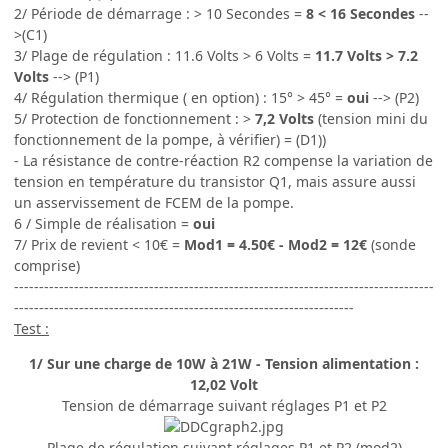
2/ Période de démarrage : > 10 Secondes =
8 < 16 Secondes
--
>(C1)
3/ Plage de régulation : 11.6 Volts > 6 Volts =
11.7 Volts > 7.2
Volts
--> (P1)
4/ Régulation thermique ( en option) : 15° > 45° =
oui
--> (P2)
5/ Protection de fonctionnement : >
7,2 Volts
(tension mini du
fonctionnement de la pompe, à vérifier) = (D1))
- La résistance de contre-réaction R2 compense la variation de
tension en température du transistor Q1, mais assure aussi
un asservissement de FCEM de la pompe.
6 / Simple de réalisation =
oui
7/ Prix de revient < 10€ =
Mod1 = 4.50€ - Mod2 = 12€
(sonde
comprise)
------------------------------------------------------------------------------------
--------------------------------------------------------------------
Test :
1/ Sur une charge de 10W à 21W - Tension alimentation :
12,02 Volt
Tension de démarrage suivant réglages P1 et P2
Plage de régulation suivant réglages P1 et P2 (mod2)