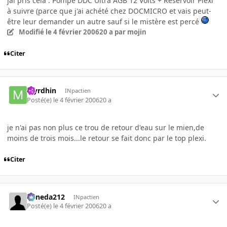
jai pris cela : Pompe DDC Ultra AGB 12 Volts + Réservoir Plexi
à suivre (parce que j'ai achété chez DOCMICRO et vais peut-
être leur demander un autre sauf si le mistère est percé
Modifié
le 4 février 2006
20 a
par mojin
Citer
Myrdhin
INpactien
Posté(e)
le 4 février 2006
20 a
je n'ai pas non plus ce trou de retour d'eau sur le mien,de
moins de trois mois...le retour se fait donc par le top plexi.
Citer
keneda212
INpactien
Posté(e)
le 4 février 2006
20 a