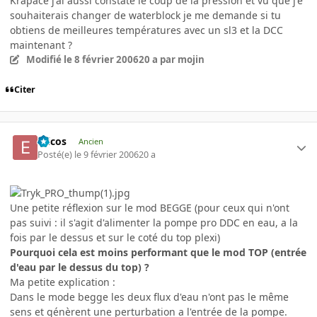
Krapace j'ai aussi constaté le coup de la pression et vu que j'e
souhaiterais changer de waterblock je me demande si tu
obtiens de meilleures températures avec un sl3 et la DCC
maintenant ?
Modifié
le 8 février 2006
20 a
par mojin
Citer
Ericos
Ancien
Posté(e)
le 9 février 2006
20 a
Une petite réflexion sur le mod BEGGE (pour ceux qui n'ont
pas suivi : il s'agit d'alimenter la pompe pro DDC en eau, a la
fois par le dessus et sur le coté du top plexi)
Pourquoi cela est moins performant que le mod TOP (entrée
d'eau par le dessus du top) ?
Ma petite explication :
Dans le mode begge les deux flux d'eau n'ont pas le même
sens et génèrent une perturbation a l'entrée de la pompe.