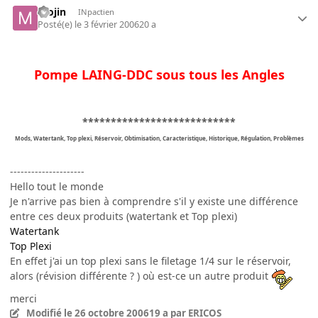
mojin
INpactien
Posté(e)
le 3 février 2006
20 a
Pompe LAING-DDC sous tous les Angles
***************************
Mods, Watertank, Top plexi, Réservoir, Obtimisation, Caracteristique, Historique, Régulation, Problèmes
---------------------
Hello tout le monde
Je n'arrive pas bien à comprendre s'il y existe une différence
entre ces deux produits (watertank et Top plexi)
Watertank
Top Plexi
En effet j'ai un top plexi sans le filetage 1/4 sur le réservoir,
alors (révision différente ? ) où est-ce un autre produit
merci
Modifié
le 26 octobre 2006
19 a
par ERICOS