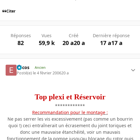
Citer
Réponses
Vues
Créé
Dernière réponse
82
59,9 k
20 a
20 a
17 a
17 a
Ericos
Ancien
Posté(e)
le 4 février 2006
20 a
Top plexi et Réservoir
************
Recommandation pour le montage :
Ne pas serrer les vis excessivement (pas comme un bourrin
quoi !) ceci entraînerait un écrasement du joint toriques et
donc une mauvaise étanchéité, voir un mauvais
fonctionnement de la pompe jusqu'au blocage du rotor puis