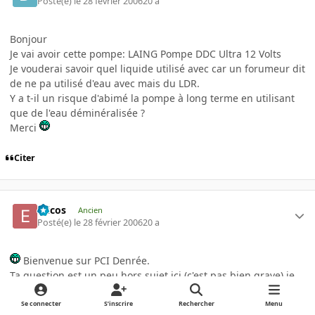
Posté(e)
le 28 février 2006
20 a
Bonjour
Je vai avoir cette pompe: LAING Pompe DDC Ultra 12 Volts
Je vouderai savoir quel liquide utilisé avec car un forumeur dit
de ne pa utilisé d'eau avec mais du LDR.
Y a t-il un risque d'abimé la pompe à long terme en utilisant
que de l'eau déminéralisée ?
Merci
Citer
Ericos
Ancien
Posté(e)
le 28 février 2006
20 a
Bienvenue sur PCI Denrée.
Ta question est un peu hors sujet ici (c'est pas bien grave) je
vais quand même y répondre.
L'eau pure reste à ce jour le meilleur caloriporteur donc
Se connecter
S’inscrire
Rechercher
Menu