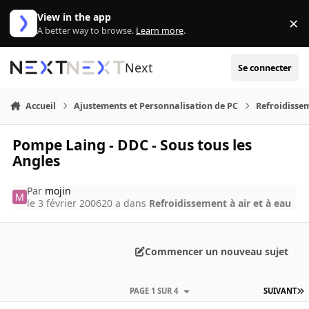
Aller au contenu
View in the app
×
Di
A better way to browse.
Learn more
.
Next
Se connecter
Accueil
Ajustements et Personnalisation de PC
Refroidissem
Pompe Laing - DDC - Sous tous les
Angles
Par
mojin
le 3 février 2006
20 a
dans
Refroidissement à air et à eau
Commencer un nouveau sujet
PAGE 1 SUR 4
SUIVANT