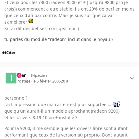
Et ceux pour les r300 (radeon 9500 et + (jusqu'a 9800 pro je
crois)) commencent a etre stable. Ils ont 20% de perf en moins
que ceux d'ati par contre. Mais je suis sur que ca va
s'améliorer
Si j'ai dit des betises, corrigez moi :)
tu parles du module "radeon" inclut dans le noyau ?
Citer
16ar
INpactien
Posté(e)
le 5 février 2006
20 a
personne ?
j'ai l'impression que ma carte n'est plus suportée ...
quelqu'un aurait-il un modele aprochant (radeon 9200)
et les drivers 8.19.10 ou + installé ?
Pour la 9200, il me semble que les drivers libre sont autant
performant que ceux de la version ati proprio. Donc autant