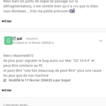
Relis bien les posts de Gopal (le passage sur la
défragmentation), il me semble bien qu'il a cru que tu étais
sous Windows... D'où ma petite précision
Citer
Gopal
INpactien
Posté(e)
le 16 février 2006
20 a
Merci Maxime0810
de plus pour signaler le bug aussi sur Mac "OS 10.4.4" et
peut-être similaire au PC
et peut-être "cela fais beaucoup de peut-être" plus une cause
du jeux que de nos machine
Modifié
le 17 février 2006
20 a
par Gopal
Citer
2 semaines après...