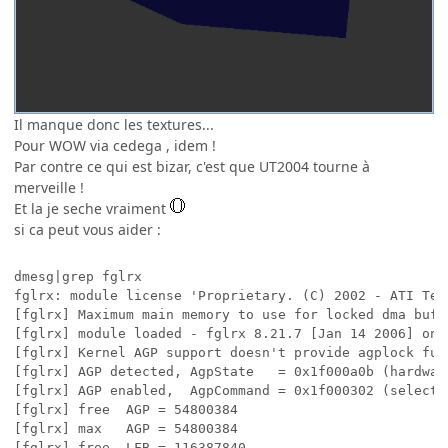
Il manque donc les textures...
Pour WOW via cedega , idem !
Par contre ce qui est bizar, c'est que UT2004 tourne à
merveille !
Et la je seche vraiment
si ca peut vous aider :
dmesg|grep fglrx

fglrx: module license 'Proprietary. (C) 2002 - ATI Tec
[fglrx] Maximum main memory to use for locked dma buffe
[fglrx] module loaded - fglrx 8.21.7 [Jan 14 2006] on m
[fglrx] Kernel AGP support doesn't provide agplock func
[fglrx] AGP detected, AgpState   = 0x1f000a0b (hardware
[fglrx] AGP enabled,  AgpCommand = 0x1f000302 (selected
[fglrx] free  AGP = 54800384

[fglrx] max   AGP = 54800384

[fglrx] free  LFB = 116387840
