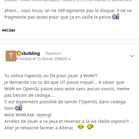
ahem... sous linux, on ne défragmente pas le disque, il ne se
fragmente pas assez pour que ça en vaille la peine
Citer
tuxbubling
INpactien
Posté(e)
le 15 février 2006
20 a
Tu utilise l'openGL ou Dx pour jouer a WoW??
Je demande car tu dit que UT passe niquel... A savoir que
WoW en OpenGL passe sous wine sans aucun soucis, meme
pas besoin de cedega....
Il est également possible de lancer l'OpenGL dans cedega
hein
wine WoW.exe -opengl
Arretez de jouer a ce jeux et revenez a la vie réelle voyons!!! ...
Aller je retourne farmer a Altérac