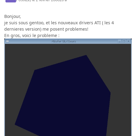
Bonjour,
je suis sous gentoo, et les nouveaux drivers ATI ( les 4
dernieres version) me posent problemes!
En gros, voici le probleme :