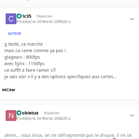
ceric35
INpactien
Posté(e)
le 24 février 2006
20 a
AUTEUR
g testé, ca marche
mais ca rame comme ya pas !
glxgears : 800fps
avec fglrx : 1150fps
ca suffit a faire ramer UT
je vais voir s'il y a des options specifiques aux cartes...
Citer
noobietux
INpactien
Posté(e)
le 24 février 2006
20 a
ahem... sous linux, on ne défragmente pas le disque, il ne se