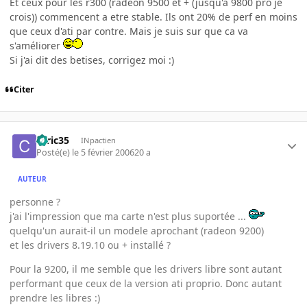
Et ceux pour les r300 (radeon 9500 et + (jusqu'a 9800 pro je
crois)) commencent a etre stable. Ils ont 20% de perf en moins
que ceux d'ati par contre. Mais je suis sur que ca va
s'améliorer
Si j'ai dit des betises, corrigez moi :)
Citer
ceric35
INpactien
Posté(e)
le 5 février 2006
20 a
AUTEUR
personne ?
j'ai l'impression que ma carte n'est plus suportée ...
quelqu'un aurait-il un modele aprochant (radeon 9200)
et les drivers 8.19.10 ou + installé ?
Pour la 9200, il me semble que les drivers libre sont autant
performant que ceux de la version ati proprio. Donc autant
prendre les libres :)