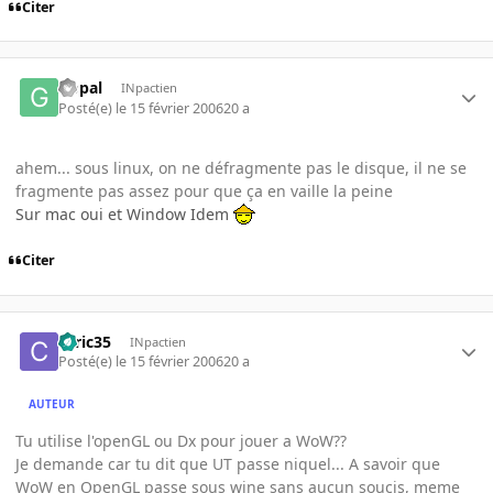
Citer
Gopal
INpactien
Posté(e)
le 15 février 2006
20 a
ahem... sous linux, on ne défragmente pas le disque, il ne se
fragmente pas assez pour que ça en vaille la peine
Sur mac oui et Window Idem
Citer
ceric35
INpactien
Posté(e)
le 15 février 2006
20 a
AUTEUR
Tu utilise l'openGL ou Dx pour jouer a WoW??
Je demande car tu dit que UT passe niquel... A savoir que
WoW en OpenGL passe sous wine sans aucun soucis, meme