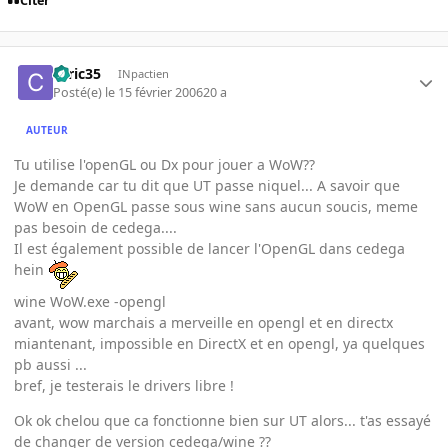
Citer
ceric35
INpactien
Posté(e)
le 15 février 2006
20 a
AUTEUR
Tu utilise l'openGL ou Dx pour jouer a WoW??
Je demande car tu dit que UT passe niquel... A savoir que
WoW en OpenGL passe sous wine sans aucun soucis, meme
pas besoin de cedega....
Il est également possible de lancer l'OpenGL dans cedega
hein
wine WoW.exe -opengl
avant, wow marchais a merveille en opengl et en directx
miantenant, impossible en DirectX et en opengl, ya quelques
pb aussi ...
bref, je testerais le drivers libre !
Ok ok chelou que ca fonctionne bien sur UT alors... t'as essayé
de changer de version cedega/wine ??