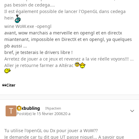
pas besoin de cedega....
Il est également possible de lancer l'OpenGL dans cedega
hein
wine WoW.exe -opengl
avant, wow marchais a merveille en opengl et en directx
miantenant, impossible en DirectX et en opengl, ya quelques
pb aussi ...
bref, je testerais le drivers libre !
Arretez de jouer a ce jeux et revenez a la vie réelle voyons!!! ...
Aller je retourne farmer a Altérac
Citer
tuxbubling
INpactien
Posté(e)
le 15 février 2006
20 a
Tu utilise l'openGL ou Dx pour jouer a WoW??
Je demande car tu dit que UT passe niquel... A savoir que