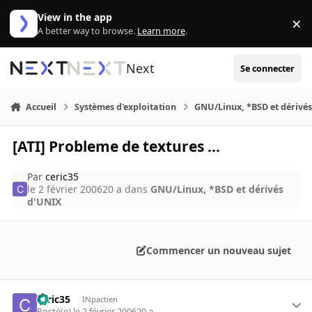
Aller au contenu
View in the app
×
Di
A better way to browse.
Learn more
.
Next
Se connecter
Accueil
Systèmes d'exploitation
GNU/Linux, *BSD et dérivé
[ATI] Probleme de textures ...
Par
ceric35
le 2 février 2006
20 a
dans
GNU/Linux, *BSD et dérivés
d'UNIX
Commencer un nouveau sujet
ceric35
INpactien
Posté(e)
le 2 février 2006
20 a