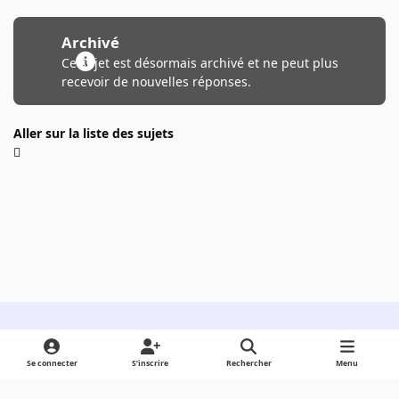
Archivé
Ce sujet est désormais archivé et ne peut plus
recevoir de nouvelles réponses.
Aller sur la liste des sujets
Light Mode
Dark Mode
System Preference
Se connecter
S’inscrire
Rechercher
Menu
Langue
Cookies