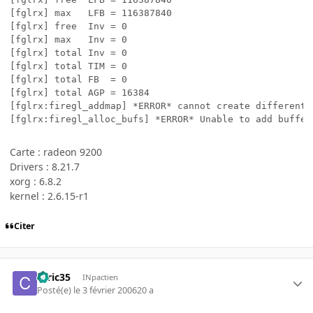
[fglrx] max   LFB = 116387840

[fglrx] free  Inv = 0

[fglrx] max   Inv = 0

[fglrx] total Inv = 0

[fglrx] total TIM = 0

[fglrx] total FB  = 0

[fglrx] total AGP = 16384

[fglrx:firegl_addmap] *ERROR* cannot create different 
[fglrx:firegl_alloc_bufs] *ERROR* Unable to add buffer
Carte : radeon 9200
Drivers : 8.21.7
xorg : 6.8.2
kernel : 2.6.15-r1
Citer
ceric35
INpactien
Posté(e)
le 3 février 2006
20 a