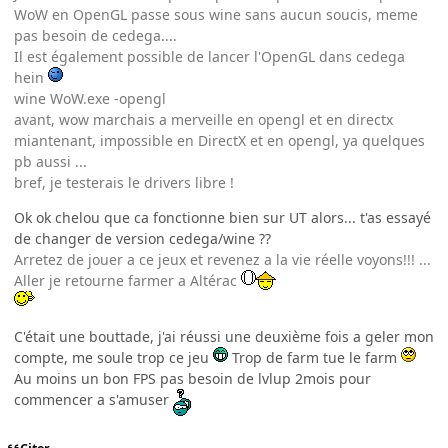
WoW en OpenGL passe sous wine sans aucun soucis, meme
pas besoin de cedega....
Il est également possible de lancer l'OpenGL dans cedega
hein
wine WoW.exe -opengl
avant, wow marchais a merveille en opengl et en directx
miantenant, impossible en DirectX et en opengl, ya quelques
pb aussi ...
bref, je testerais le drivers libre !
Ok ok chelou que ca fonctionne bien sur UT alors... t'as essayé
de changer de version cedega/wine ??
Arretez de jouer a ce jeux et revenez a la vie réelle voyons!!! ...
Aller je retourne farmer a Altérac
C'était une bouttade, j'ai réussi une deuxième fois a geler mon
compte, me soule trop ce jeu
Trop de farm tue le farm
Au moins un bon FPS pas besoin de lvlup 2mois pour
commencer a s'amuser