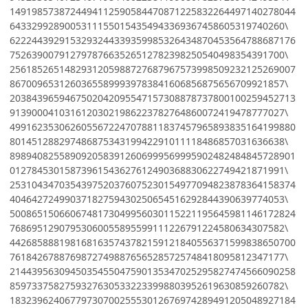
1491985738724494112590584470871225832264497140278044
64332992890053111550154354943369367458605319740260\
6222443929153293244339359985326434870453564788687176
75263900791279787663526512782398250540498354391700\
2561852651482931205988727687967573998509232125269007
86700965312603655899939783841606856875656709921857\
2038439659467502042095547157308878737800100259452713
91390004103161203021986223782764860072419478777027\
4991623530626055672247078811837457965893835164199880
80145128829748687534319942291011118486857031636638\
8989408255890920583912606999569995902482484845728901
01278453015873961543627612490368830622749421871991\
2531043470354397520376075230154977094823878364158374
40464272499037182759430250654516292844390639774053\
5008651506606748173049956030115221195645981146172824
76869512907953060055895599111226791224580634307582\
4426858881981681635743782159121840556371599838650700
76184267887698727498876565285725748418095812347177\
2144395630945035455047590135347025295827474566090258
85973375827593276305332233998803952619630859260782\
1832396240677973070025553012676974289491205048927184