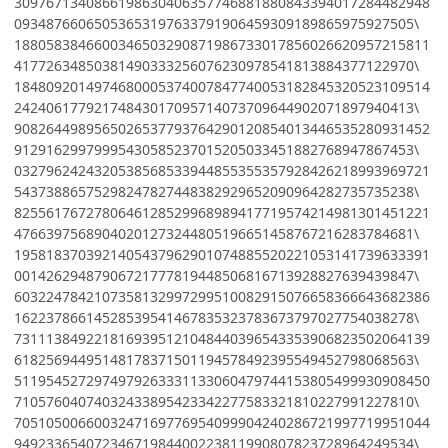
3097671340866198630406357746881880843394017284482948
09348766065053653197633791906459309189865975927505\
1880583846600346503290871986733017856026620957215811
41772634850381490333256076230978541813884377122970\
1848092014974680005374007847740053182845320523109514
24240617792174843017095714073709644902071897940413\
9082644989565026537793764290120854013446535280931452
91291629979995430585237015205033451882768947867453\
0327962424320538568533944855355357928426218993969721
54373886575298247827448382929652090964282735735238\
8255617672780646128529968989417719574214981301451221
47663975689040201273244805196651458767216283784681\
1958183703921405437962901074885520221053141739633391
00142629487906721777819448506816713928827639439847\
6032247842107358132997299510082915076658366643682386
16223786614528539541467835323783673797027754038278\
7311138492218169395121048440396543353906823502064139
61825694495148178371501194578492395549452798068563\
5119545272974979263331133060479744153805499930908450
71057604074032433895423342277583321810227991227810\
7051050066003247169776954099904240286721997719951044
94923365407234671984400223811990807823728964249534\