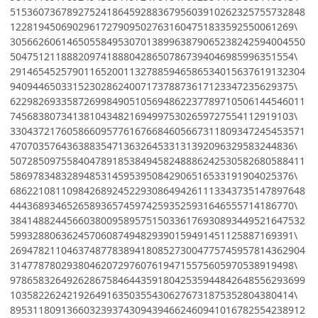
5153607367892752418645928836795603910262325755732848
12281945069029617279095027631604751833592550061269\
3056626061465055849530701389963879065238242594004550
50475121188820974188804286507867394046985996351554\
2914654525790116520011327885946586534015637619132304
94094465033152302862400717378873617123347235629375\
6229826933587269984905105694862237789710506144546011
74568380734138104348216949975302659727554112919103\
3304372176058660957761676684605667311809347245453571
47070357643638835471363264533131392096329583244836\
5072850975584047891853849458248886242530582680588411
58697834832894853145953950842906516533191904025376\
6862210811098426892452293086494261113343735147897648
44436893465265893657459742593525931646555714186770\
3841488244566038009589575150336176930893449521647532
59932880636245706087494829390159491451125887169391\
2694782110463748778389418085273004775745957814362904
31477878029380462072976076194715575605970538919498\
9786583264926286758464435918042535944842648556293699
10358226242192649163503554306276731875352804380414\
8953118091366032393743094394662460941016782554238912