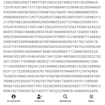
13082090529367149477595168532567389021641303390024\
1357914351847151713016625470886401029098182285440635
47655941683587864237004870327663917842488668807855\
0908080054933124577262954372486392268525651236985212
21378218822842588985296509665532071374962535569161\
0753416530532199312461256223531618725627336816245223
66455735662186686298331838194469843054713445871883\
9902259036946330197602426419799851312385898771428442
29087085529994680863018979606964063921817821203619\
6522714199449269563433065042520265407193192250956269
93441639993104394404196481442989831112369653835233\
8905674523851454634558118415236149056832533025022720
28112539171939888198305211974440239644895806927296\
5113493900651992241204104498524062995851422821899682
85311217223058209267617602936918798469791276742485\
7520870198601694254700147667887056897099685408547441
70096225530354775392781799735817308551031911589600\
4958215023637845770513322825055339263505717773786512
93967427789364732116377174722237896761494605953459\
1180983460247033510264433198316805409018856522417714
88572096226781645066751721976916483699446632274023\
Se connecter
S’inscrire
Rechercher
Menu