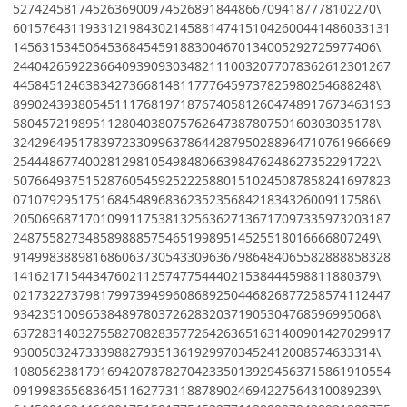
52742458174526369009745268918448667094187778102270\
6015764311933121984302145881474151042600441486033131
14563153450645368454591883004670134005292725977406\
2440426592236640939093034821110032077078362612301267
44584512463834273668148117776459737825980254688248\
8990243938054511176819718767405812604748917673463193
58045721989511280403807576264738780750160303035178\
3242964951783972330996378644287950288964710761966669
25444867740028129810549848066398476248627352291722\
5076649375152876054592522258801510245087858241697823
07107929517516845489683623523568421834326009117586\
2050696871701099117538132563627136717097335973203187
24875582734858988857546519989514525518016666807249\
9149983889816860637305433096367986484065582888858328
14162171544347602112574775444021538444598811880379\
0217322737981799739499608689250446826877258574112447
93423510096538489780372628320371905304768596995068\
6372831403275582708283577264263651631400901427029917
93005032473339882793513619299703452412008574633314\
1080562381791694207878270423350139294563715861910554
09199836568364511627731188789024694227564310089239\