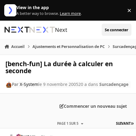
Aller au contenu
View in the app
×
Di
A better way to browse.
Learn more
.
Next
Se connecter
Accueil
Ajustements et Personnalisation de PC
Surcadença
[bench-fun] La durée à calculer en
seconde
Par
X-System
le 9 novembre 2005
20 a
dans
Surcadençage
Commencer un nouveau sujet
PAGE 1 SUR 5
SUIVANT