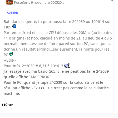
Posté(e)
le 9 novembre 2005
20 a
AUTEUR
Bah dans le genre, tu peux aussi faire 2^2039 ou 10^614 sur
TI89
Par temps froid et sec, le CPU dépasse les 20Mhz (au lieu des
11 d'origine) et hop, calculé en moins de 2s, au lieu de 4 ou 5
normallement...essaie de faire pareil sur ton PC, sans que ca
donne un résultat arrondi...serieusement, la honte pour les
PC
--Edit--
Pour info, 2^2039 # 6,31 * 10^613
J'ai essayé avec ma Casio G65. Elle ne peut pas faire 2^2039
qu'elle affiche "Ma ERROR" ...
Pour le PC, quand je tape 2^2039 sur la calculatrice et le
résultat affiche 2^2039... Ce n'est pas comme la calculatrice-
machine.
Citer