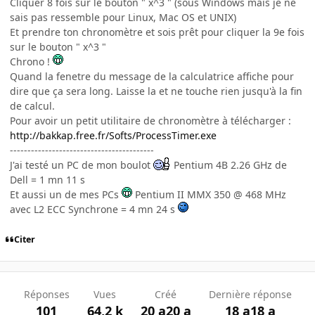
Cliquer 8 fois sur le bouton " x^3 " (sous Windows mais je ne
sais pas ressemble pour Linux, Mac OS et UNIX)
Et prendre ton chronomètre et sois prêt pour cliquer la 9e fois
sur le bouton " x^3 "
Chrono !
Quand la fenetre du message de la calculatrice affiche pour
dire que ça sera long. Laisse la et ne touche rien jusqu'à la fin
de calcul.
Pour avoir un petit utilitaire de chronomètre à télécharger :
http://bakkap.free.fr/Softs/ProcessTimer.exe
-----------------------------------------
J'ai testé un PC de mon boulot
Pentium 4B 2.26 GHz de
Dell = 1 mn 11 s
Et aussi un de mes PCs
Pentium II MMX 350 @ 468 MHz
avec L2 ECC Synchrone = 4 mn 24 s
Citer
Réponses
Vues
Créé
Dernière réponse
101
64,2 k
20 a
20 a
18 a
18 a