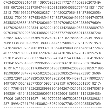
07634520088610419113907592396517727411009386207349\
9981097209855217594744482091588004533276744218311767
22131753199126870602623744544200270364884378902053\
1522817501094897453435418748537292064961054944745753
36358323938343267428606604752970963280325336979609\
1427028283662928341023222410913423886498555328889739
90703467892996280436882187965772748905691133338726\
3258216027839375369743524914127182784868504945195831
50683334381942059513800334476329084717973129191957\
9476244821928670018993710136440690403851646814772477
40727282189092170632202493442420706376720127855259\
0978314588629060222849766674304315439944386264196022
11284165765188853999686650790036610199087563638404\
1679167118356611760040016190813809420082908185971896
18598396137477876658232620233698352644927338013608\
0539272981226488205337961890250479544597153718902377
14975974062492577355159354272159167966266185018217\
6011776843314852628289998904244267402161850184785819
14958914316439290386609518686560413653841151289433\
8700612639719116271193197705561667520855813423898811
58715993475612761438682439894090776840069235539705\