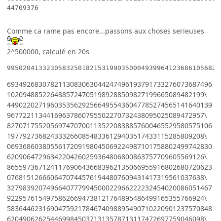
Comme ca rame pas encore...passons aux choses serieuses
2^500000, calculé en 20s
995020413323058325018215319903500049399641236861056829
6934926830782113083063044247496193791733276073687496
10209488522648857247051989288509827199665089482199\
4490220271960353562925664955436047785274565141640139
96772211344169637860795502270732438095025089472957\
8270717552056974707001135220838857600465529580575106
19779273682433326608548336129403517433115285809208\
0693686038055617209198045069224987101758802499742830
62090647296342204260259364806800863757709605569126\
8655973671241176906436683962135066955916802680720623
07681512666064707445761944807609431417319561037638\
3279839207496640777994500022966222232454020086051467
92295761549758626694738121764895486499165355766924\
5836446231690475921784674098895490710220901237570848
62049062625446998450371313578713117472697759046098\