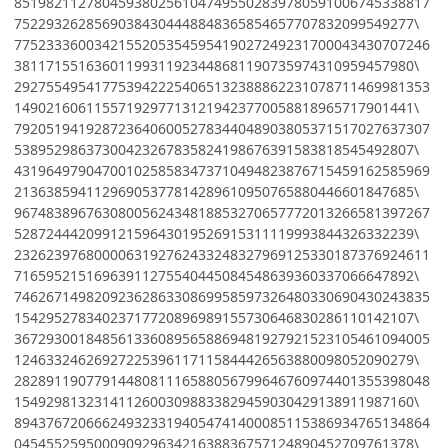
8519821127804593802561047495502839780591006745338817
75229326285690384304448848365854657707832099549277\
7752333600342155205354595419027249231700043430707246
38117155163601199311923448681190735974310959457980\
2927554954177539422254065132388862231078711469981353
14902160611557192977131219423770058818965717901441\
7920519419287236406005278344048903805371517027637307
53895298637300423267835824198676391583818545492807\
4319649790470010258583473710494823876715459162585969
21363859411296905377814289610950765880446601847685\
9674838967630800562434818853270657772013266581397267
52872444209912159643019526915311119993844326332239\
2326239768000063192762433248327969125330187376924611
71659521516963911275540445084548639360337066647892\
7462671498209236286330869958597326480330690430243835
15429527834023717720896989155730646830286110142107\
3672930018485613360895658869481927921523105461094005
12463324626927225396117115844426563880098052090279\
2828911907791448081116588056799646760974401355398048
15492981323141126003098833829459030429138911987160\
8943767206662493233194054741400085115386934765134864
04545525950009092963421638836757124890452709761378\