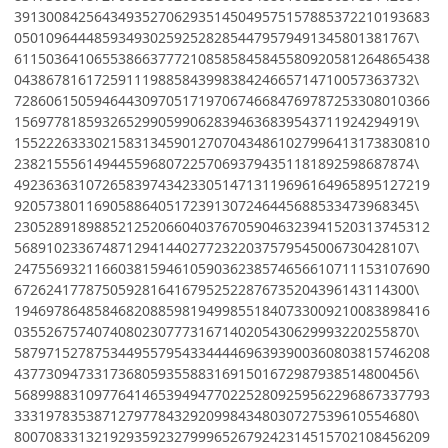
3913008425643493527062935145049575157885372210193683
05010964448593493025925282854479579491345801381767\
6115036410655386637772108585845845580920581264865438
04386781617259111988584399838424665714710057363732\
7286061505946443097051719706746684769787253308010366
15697781859326529905990628394636839543711924294919\
1552226333021583134590127070434861027996413173830810
23821555614944559680722570693794351181892598687874\
4923636310726583974342330514713119696164965895127219
92057380116905886405172391307246445688533473968345\
2305289189885212520660403767059046323941520313745312
56891023367487129414402772322037579545006730428107\
2475569321166038159461059036238574656610711153107690
67262417787505928164167952522876735204396143114300\
1946978648584682088598194998551840733009210083898416
03552675740740802307773167140205430629993220255870\
5879715278753449557954334444696393900360803815746208
43773094733173680593558831691501672987938514800456\
5689988310977641465394947702252809259562296867337793
33319783538712797784329209984348030727539610554680\
8007083313219293592327999652679242314515702108456209