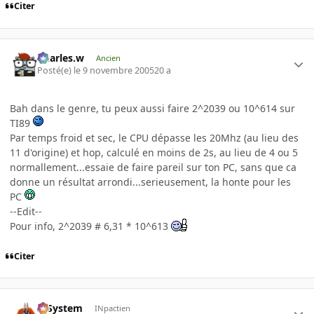
Citer
Charles.w
Ancien
Posté(e)
le 9 novembre 2005
20 a
Bah dans le genre, tu peux aussi faire 2^2039 ou 10^614 sur
TI89
Par temps froid et sec, le CPU dépasse les 20Mhz (au lieu des
11 d'origine) et hop, calculé en moins de 2s, au lieu de 4 ou 5
normallement...essaie de faire pareil sur ton PC, sans que ca
donne un résultat arrondi...serieusement, la honte pour les
PC
--Edit--
Pour info, 2^2039 # 6,31 * 10^613
Citer
X-System
INpactien