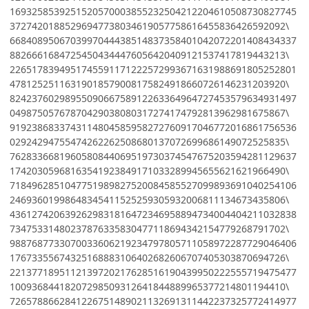
1693258539251520570003855232504212204610508730827745
37274201885296947738034619057758616455836426592092\
6684089506703997044438514837358401042072201408434337
88266616847254504344476056420409121537417819443213\
2265178394951745591171222572993671631988691805252801
47812525116319018579008175824918660726146231203920\
8242376029895509066758912263364964727453579634931497
04987505767870429038080317274174792813962981675867\
9192386833743114804585958272760917046772016861756536
02924294755474262262508680137072699686149072525835\
7628336681960580844069519730374547675203594281129637
17420305968163541923849171033289945655621621966490\
7184962851047751989827520084585527099893691040254106
24693601998648345411525259305932006811134673435806\
4361274206392629831816472346958894734004404211032838
73475331480237876335830477118694342154779268791702\
9887687733070033606219234797805711058972287729046406
17673355674325168883106402682606707405303870694726\
2213771895112139720217628516190439950222555719475477
10093684418207298509312641844889965377214801194410\
7265788662841226751489021132691311442237325772414977