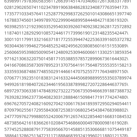
6398991797836058356112663914514703406072613083317891
02812902650741102347891906384862832340877763594173\
1735771033457641125287792998372625010143086651397740
16788374560134997897022999046899584448427183619320\
9039825512192390335295403039260740923823628172572892
11874011282929010857244617173996190123148235542447\
3001101179913321663718177255394474225363391605372782
90304436199462756485252482495620380856016151553089\
2560665953980500905412480925309460066113302513859354
97162130632207501458171053885578572899067361644302\
0416670863587309789523137075641917564875555355158213
33359336874867748550291446614707525577176434897150\
0706771392351018383124163324445068988995553503789974
94992618198407262344619563387899827207228644637765\
6897297306338147848392732227506735094666391887388732
76392823962377364082303128884615098417191774247480\
6967627057240821609270421006176341893972950294054411
87097902556172955843087253831068025454384768398802\
2477709762799880552420067912657432285440166831084532
48738564216183662610208475468660004978000981619028\
5774525288087917758395667014588513530666811075449187
38864132862513472311718884683932419960211880121378\