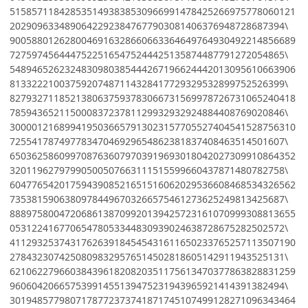
5158571184285351493838530966991478425266975778060121
20290963348906422923847677903081406376948728687394\
9005880126280046916328660663364649764930492214856689
72759745644475225165475244425135874487791272054865\
5489465262324830980385444267196624442013095610663906
81332221003759207487114328417729329532899752526399\
8279327118521380637593783066731569978726731065240418
78594365211500083723781129932932924884408769020846\
3000012168994195036657913023157705527404541528756310
72554178749778347046929654862381837408463514501607\
6503625860997087636079703919693018042027309910864352
32011962797990500507663111515599660437871480782758\
6047765420175943908521651516062029536608468534326562
73538159063809784496703266575461273625249813425687\
8889758004720686138709920139425723161070999308813655
05312241677065478053344830939024638728675282502572\
4112932537431762639184545431611650233765257113507190
27843230742508098329576514502818605142911943525131\
6210622796603843961820820351175613470377863828831259
96060420665753991455139475231943965921414391382494\
3019485779807178772373741871745107499128271096343464