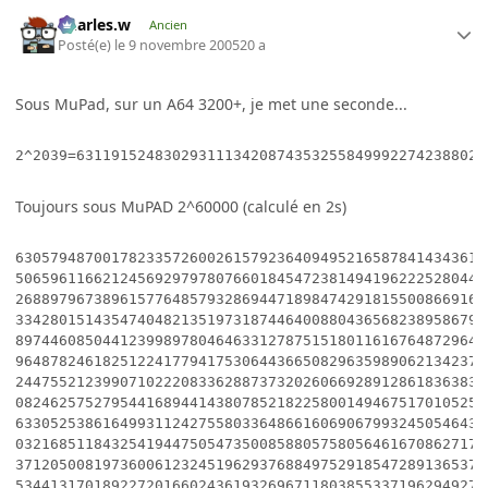
Charles.w
Ancien
Posté(e)
le 9 novembre 2005
20 a
Sous MuPad, sur un A64 3200+, je met une seconde...
2^2039=63119152483029311134208743532558499922742388026
Toujours sous MuPAD 2^60000 (calculé en 2s)
630579487001782335726002615792364094952165878414343610620052345960454000623869717150110134871530406526\
506596116621245692979780766018454723814941962225280444496680617986892514285389144879868315356003294016\
268897967389615776485793286944718984742918155008669160686304394046689980772947571955818313574524053261\
334280151435474048213519731874464008804365682389586791274105235358818815781558634177999971887863992158\
897446085044123998978046463312787515180116167648729645857420185283426852765196485647629155480382695950\
964878246182512241779417530644366508296359890621342374743216814827298677837537127191389325078789702161\
244755212399071022208336288737320260669289128618363837680219125084636139500779965085831721640867438122\
082462575279544168944143807852182258001494675170105254593973657504895409323103589111263340101457860479\
633052538616499311242755803364866160690679932450546437333357801314944297615473518989151906689225640218\
032168511843254194475054735008588057580564616708627171314609458370995184597065870225908848090609713158\
371205008197360061232451962937688497529185472891365374205366335638167903354851268543866741594606404778\
534413170189227201660243619326967118038553371962949277208611272730183912256392169184870667944551006135\
610198093987592067804976863451816862307886633527590311207052252043768778150433169161733611555938489871\
782963975066190929234551131559841571219089936524902467554784865684002055438864764444866339943612895772\
503011311879159691376482427895403915622449283749625756784860338788476681740004728579641442965642959564\
639766764223515787186952827717731160511307110493718870865880919337618540298533991930633466084027065359\
489961390152286370116858912107273055560580787851459733197677294187776832842097078060202022027347770889\
453004485643650680648932007300960564393886467917909904960608783438777615763283775134863267945078612456\
538772448826813203861043025279711593925705041327141571011507971121651524792216109781980914617019822750\
999131251863238026170615386840438148569702786906933865851274638343385712046219029162571509363027869055\
435730429085517055505659390078597470099763987912665827381967222100517688361911856562045550699068370204\
358486041799652466496393629809823547446470487340163837893911386650403512201648508514369963595551391277\
057079056399608836947379823991414202398077695031343888053980166397119815825596216497179187835606569972\
936688490082772885423435897296247583846518281709817002372094259257011911186860161020695498338152117586\
282747593184230597682546827932485961426050591031324727399771913073074886381694159602268208287932011921\
621806836029797523144542603011403542435848724279434874580651513120987385224015560826922143758960084850\
481616008702812955429370561216593625952988573764377424493879680124881777948955602646146818522247226121\
416516490230029247021413959149857206863559755840857958622848452696631033480008424661993996267616639944\
950038417398789125641585062459314158580332645047644732026367338770546419253569114214636696123272197993\
104943714146812596980001652585063539583682492579141200588415959421399867466637018438917328027676700294\
241110305151723647617990933786645898674468083434777517538496306710859051733209813213028856802422861690\
316062746995446485696302069469102883800161777088691341298861077626783672091828398295559253571213477129\
229519112459588318460125742636537896065007986359908708043613870250710461752092697496012501214715303983\
812617322977279082628406313970972026421028742896365316672789683557386787541935952322909104902657948824\
373092671369190596276568559714506439553558870368349189639960575352312185206024068012116556823403715521\
110293851453030761251269612239542697576948600722974630905181935662967296748946375309390327981922468835\
534506155439412287993812194642080538270331586431027508968936273382304667107559610116800783353297931686\
306926688557845509224379372758090161374585537360616048898145898086624676286838871341987114020269752164\
314966080289772691338930959173350526444933687408915809819076458318618144960257444943352912923657419250\
589949298923948662284031593328768670297110994123521818295788090336779026174423964580157532010392822061\
149863125274630133015533889706124023013996010456366192093519750674109298100275475717183690454030432924\
308866307440272102147718104615756175531619541310779429897705931727761410451678882006430483494672012767\
974785668444542282981123314259846725419578918653157766516858932323110520065243805287386905608166195018\
399867682279712138227160620356603761134496850448285140844452561936951805882595898073886907315789764933\
707728455616307676904720095587427224784812062650970377249432630525016705258120628250217436021187489993\
771134674133587949019158486174242606417937290674081460268100679298333768210979917571885302040378610902\
256873239937130404270595925124375823357810153159408478537335831341478442870186432803349639861388449318\
510200313499357612674000037796121938211419195723288126737034689919190351500420563110922363357573211948\
803940256193254460163248308286220378865949891096051994641683446557414040358241125862895197578815427759\
012641968034880686364538012108939741312213657731904783298020037799920934153229646833039127632193958281\
768262342710660871602932547419403088402321540241583170278886184626