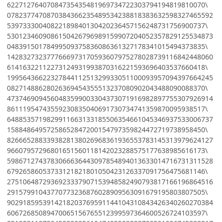
62271276407084735435481969734722303794194819810070\
0782377470870384366235489534238818383632598327465592
53973330040822189840130420236457156248731756900737\
5301234609086150426796989159907204052357829125534873
04839150178499509375836086361327178341015494373835\
1428327323777666973170593607975278028739116842448060
61416322112273124931993870316221593696403537660418\
1995643662232784411251329933051100093957094397664245
08271488628026369454355513237080902043488090088370\
4737469094560483599003304373071916982897755307926914
86111954743559230835040691730734741359870095938517\
6488535719829911663133185506354661045346937533006737
15884864957258652847200154797359824472719738958450\
8266652883393828138026968361936553783145313979624127
96607957296801651560118142023288575177638985616173\
5986712743783066636443097854894013633014716731311528
67926586053733121821801050423126337091756475681146\
2751064872936923337907153948582490793817166196864516
29157991043770773236876028909563091679195803807505\
9029185953914218203769591144104310843426340260270384
60672685089470065156765512399597364600526724103597\