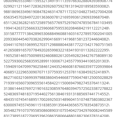
0600940553346115953213491911135976630288043936908774
02992112116417283629392607592781319420189583593082\
9881869633496190847824631478711723210482734527004208
65635457028497220136360078121695993612909339687048\
6511262362821657258975657769752976074785567841103495
19941426372566633259606875955302084684219112221248\
3315877777138428965306884960881603167278957002041005
20933604454070382629904166911419681581237244604082\
0344110765106995270371298888044381772215421760751565
41265089165707784920265998322183419310113262222295\
1905258146575009893246088026120549282344276758089130
52275930025683595289911000671245577993441065201303\
1594091047099790258461244352466081876603597720939864
40685122296530907071137759351253781163845925241897\
8627160321069939798838604544668775904748125005028829
71939165607309655561458422115006947982745376411324\
3138614443769721901632308597648039475725023387278822
52483697481837195440275613846193131885697441714552\
4843510745416895170026925031489604151074875803802367
63000974557459611518385391356443656575783543873512\
3054827910737955850860890310755404273429760082445589
83173895187270695396208635806648801882306378314208\