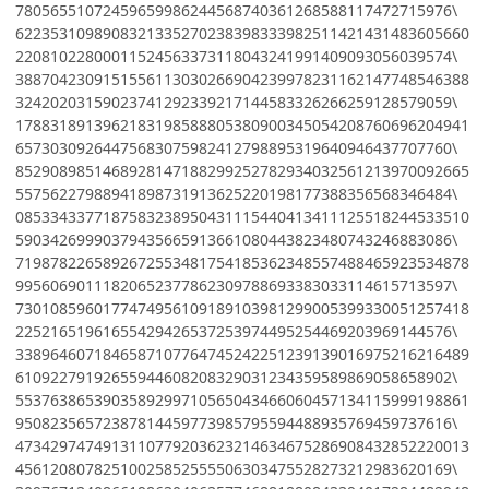
78056551072459659986244568740361268588117472715976\
6223531098908321335270238398333982511421431483605660
22081022800011524563373118043241991409093056039574\
3887042309151556113030266904239978231162147748546388
32420203159023741292339217144583326266259128579059\
1788318913962183198588805380900345054208760696204941
65730309264475683075982412798895319640946437707760\
8529089851468928147188299252782934032561213970092665
55756227988941898731913625220198177388356568346484\
0853343377187583238950431115440413411125518244533510
59034269990379435665913661080443823480743246883086\
7198782265892672553481754185362348557488465923534878
99560690111820652377862309788693383033114615713597\
7301085960177474956109189103981299005399330051257418
22521651961655429426537253974495254469203969144576\
3389646071846587107764745242251239139016975216216489
61092279192655944608208329031234359589869058658902\
5537638653903589299710565043466060457134115999198861
95082356572387814459773985795594488935769459737616\
4734297474913110779203623214634675286908432852220013
45612080782510025852555506303475528273212983620169\