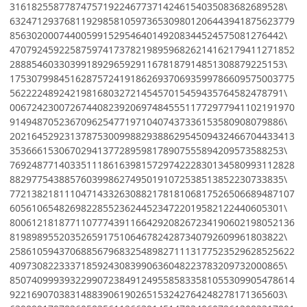
31618255877874757192246773714246154035083682689528\
6324712937681192985810597365309801206443941875623779
85630200074400599152954640149208344524575081276442\
4707924592258759741737821989596826214162179411271852
28885460330399189296592911678187914851308879225153\
1753079984516287572419186269370693599786609575003775
56222248924219816803272145457015459435764582478791\
0067242300726744082392069748455511772977941102191970
91494870523670962547719710407437336153580908079886\
2021645292313787530099882938862954509432466704433413
35366615306702941377289598178907555894209573588253\
7692487714033511186163981572974222830134580993112828
88297754388576039986274950191072538513852230733835\
7721382181110471433263088217818106817526506689487107
60561065482698228552362445234722019582122440605301\
8006121818771107774391166429208267234190602198052136
81989895520352659175106467824287340792609961803822\
2586105943706885679683254898271113177523529628525622
40973082233371859243083990636048223783209732000865\
8507409993932299072384912495585833581055309905478614
92216907038314883906190265153242764248278171365603\