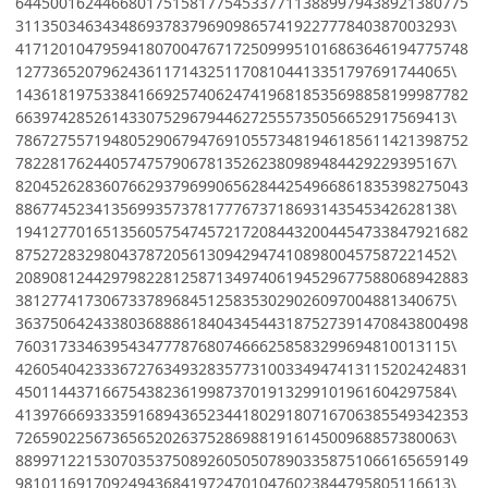
6445001624466801751581775453377113889979438921380775
31135034634348693783796909865741922777840387003293\
4171201047959418070047671725099951016863646194775748
12773652079624361171432511708104413351797691744065\
1436181975338416692574062474196818535698858199987782
66397428526143307529679446272555735056652917569413\
7867275571948052906794769105573481946185611421398752
78228176244057475790678135262380989484429229395167\
8204526283607662937969906562844254966861835398275043
88677452341356993573781777673718693143545342628138\
1941277016513560575474572172084432004454733847921682
87527283298043787205613094294741089800457587221452\
2089081244297982281258713497406194529677588068942883
38127741730673378968451258353029026097004881340675\
3637506424338036888618404345443187527391470843800498
76031733463954347778768074666258583299694810013115\
4260540423336727634932835773100334947413115202424831
45011443716675438236199873701913299101961604297584\
4139766693335916894365234418029180716706385549342353
72659022567365652026375286988191614500968857380063\
8899712215307035375089260505078903358751066165659149
98101169170924943684197247010476023844795805116613\