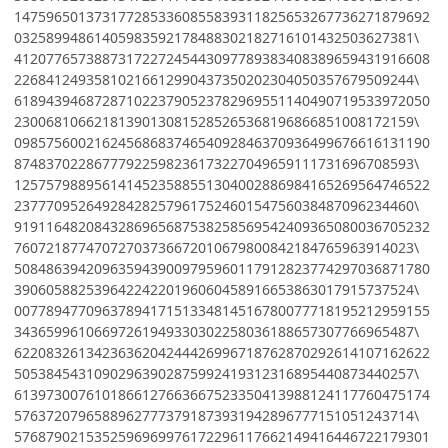
1475965013731772853360855839311825653267736271879692
03258994861405983592178488302182716101432503627381\
4120776573887317227245443097789383408389659431916608
22684124935810216612990437350202304050357679509244\
6189439468728710223790523782969551140490719533972050
23006810662181390130815285265368196866851008172159\
0985756002162456868374654092846370936499676616131190
87483702286777922598236173227049659111731696708593\
1257579889561414523588551304002886984165269564746522
23777095264928428257961752460154756038487096234460\
9191164820843286965687538258569542409365080036705232
76072187747072703736672010679800842184765963914023\
5084863942096359439009795960117912823774297036871780
39060588253964224220196060458916653863017915737524\
0077894770963789417151334814516780077718195212959155
34365996106697261949330302258036188657307766965487\
6220832613423636204244426996718762870292614107162622
50538454310902963902875992419312316895440873440257\
6139730076101866127663667523350413988124117760475174
57637207965889627773791873931942896777151051243714\
5768790215352596969976172296117662149416446722179301