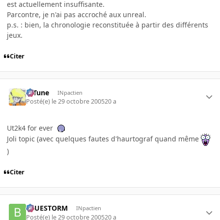
est actuellement insuffisante.
Parcontre, je n'ai pas accroché aux unreal.
p.s. : bien, la chronologie reconstituée à partir des différents
jeux.
Citer
D-Tune
INpactien
Posté(e)
le 29 octobre 2005
20 a
Ut2k4 for ever
Joli topic (avec quelques fautes d'haurtograf quand même
)
Citer
BLUESTORM
INpactien
Posté(e)
le 29 octobre 2005
20 a