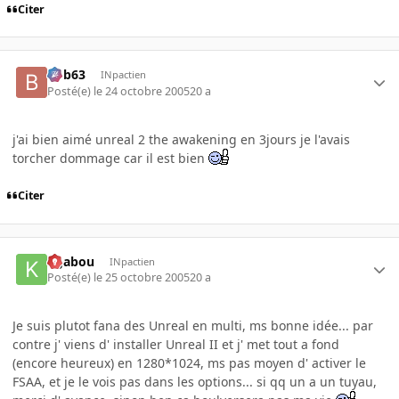
Citer
bob63
INpactien
Posté(e)
le 24 octobre 2005
20 a
j'ai bien aimé unreal 2 the awakening en 3jours je l'avais
torcher dommage car il est bien
Citer
kgabou
INpactien
Posté(e)
le 25 octobre 2005
20 a
Je suis plutot fana des Unreal en multi, ms bonne idée... par
contre j' viens d' installer Unreal II et j' met tout a fond
(encore heureux) en 1280*1024, ms pas moyen d' activer le
FSAA, et je le vois pas dans les options... si qq un a un tuyau,