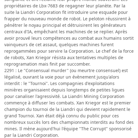
propriétaires de Lbx-7683 de regagner leur planète. Par la
suite la Liandri Corporation fit introduire une esquade pour
frapper du nouveau monde de robot. Le peloton réussirent à
pénétrer le noyau principal et détruisirent les générateurs
centraux d'IA, empêchant les machines de se replier. Après
avoir prouvé leurs compétences au combat aux humains sortit
vainqueurs de cet assaut, quelques machines furent
reprogammées pour servire la Corporation. Le chef de la force
de robots, Xan Kriegor résista aux tentatives multiples de
reprogramation mais finit par succomber.
2291 : Le "Consensual murder" (ou meurtre consensuel) est
légalisé, ouvrant la voie pour un évènement jusqu'alors
interdit : le "Tournoi". Les compagnies d'exploitations
minières organisaient depuis longtemps de petites ligues
pour canaliser l'agressivité. La Liandri Mining Corporation
commençe à diffuser les combats. Xan Kriegor est le premier
champion du tournoi de la Liandri qui devient rapidement le
grand Tournoi. Xan était déjà connu du public pour ces
nombreux succès lors des championnats interdits au fond des
mines. Il mène aujourd'hui l'équipe "The Corrupt" sponsorisé
par la Liandri Corporation.