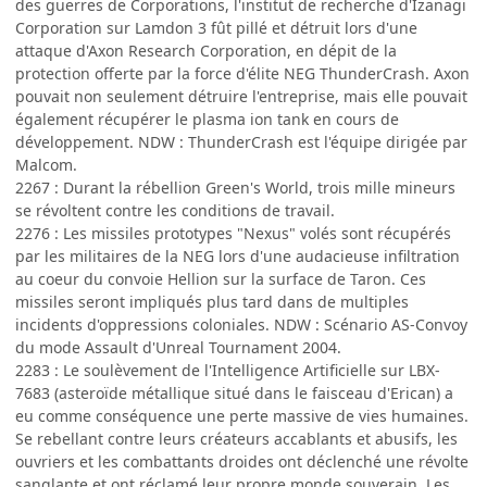
des guerres de Corporations, l'institut de recherche d'Izanagi
Corporation sur Lamdon 3 fût pillé et détruit lors d'une
attaque d'Axon Research Corporation, en dépit de la
protection offerte par la force d'élite NEG ThunderCrash. Axon
pouvait non seulement détruire l'entreprise, mais elle pouvait
également récupérer le plasma ion tank en cours de
développement. NDW : ThunderCrash est l'équipe dirigée par
Malcom.
2267 : Durant la rébellion Green's World, trois mille mineurs
se révoltent contre les conditions de travail.
2276 : Les missiles prototypes "Nexus" volés sont récupérés
par les militaires de la NEG lors d'une audacieuse infiltration
au coeur du convoie Hellion sur la surface de Taron. Ces
missiles seront impliqués plus tard dans de multiples
incidents d'oppressions coloniales. NDW : Scénario AS-Convoy
du mode Assault d'Unreal Tournament 2004.
2283 : Le soulèvement de l'Intelligence Artificielle sur LBX-
7683 (asteroïde métallique situé dans le faisceau d'Erican) a
eu comme conséquence une perte massive de vies humaines.
Se rebellant contre leurs créateurs accablants et abusifs, les
ouvriers et les combattants droides ont déclenché une révolte
sanglante et ont réclamé leur propre monde souverain. Les