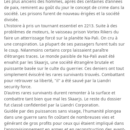
Les plus anciens des hommes, après des centaines d'années
de paix, remirent au goût du jour le concept de crime dans la
société. Les prisons furent de nouveau érigées et la société
divisée.
L'histoire à pris un tournant essentiel en 2213. Suite à des
problèmes de moteurs, le vaisseau prison Vortex Rikers du
faire un atterrissage forcé sur la planète Na-Pali. On cru à
une conspiration. La plupart de ses passagers furent tués sur
le coup. Néanmoins certains corps laissaient paraître
d'étranges traces. Le monde paisible de Na-Pali avait été
envahit par les Skaarjs, une société étrangère brutale et
puissante basée sur le culte du guerrier. Ces deniers ont tout
simplement éviscéré les rares survivants trouvés. Combattant
pour retrouver sa liberté, "il" a été sauvé par la Liandri
security force.
D'autres rares survivants durent remonter à la surface et
combattre tant bien que mal les Skaarjs. Le reste du dossier
fut classé confidentiel par la Liandri Corporation.
Guidée par des puissances sans visage, l'humanité plongea
dans une guerre sans fin coûtant de nombreuses vies et
générant de gros profits pour ceux qui étaient impliqué dans
l'approvisionnement en armes et en reconstruction des avant-