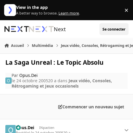
Aller au contenu
View in the app
×
Di
A better way to browse.
Learn more
.
Next
Se connecter
Accueil
Multimédia
Jeux vidéo, Consoles, Rétrogaming et J
La Saga Unreal : Le Topic Absolu
Par
Opus.Dei
le 24 octobre 2005
20 a
dans
Jeux vidéo, Consoles,
Rétrogaming et Jeux occasionels
Commencer un nouveau sujet
Opus.Dei
INpactien
Posté(e)
le 24 octobre 2005
20 a