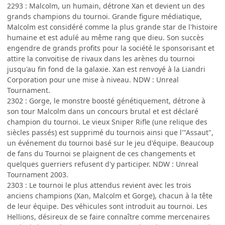
2293 : Malcolm, un humain, détrone Xan et devient un des
grands champions du tournoi. Grande figure médiatique,
Malcolm est considéré comme la plus grande star de l'histoire
humaine et est adulé au même rang que dieu. Son succès
engendre de grands profits pour la société le sponsorisant et
attire la convoitise de rivaux dans les arènes du tournoi
jusqu'au fin fond de la galaxie. Xan est renvoyé à la Liandri
Corporation pour une mise à niveau. NDW : Unreal
Tournament.
2302 : Gorge, le monstre boosté génétiquement, détrone à
son tour Malcolm dans un concours brutal et est déclaré
champion du tournoi. Le vieux Sniper Rifle (une relique des
siècles passés) est supprimé du tournois ainsi que l'"Assaut",
un événement du tournoi basé sur le jeu d'équipe. Beaucoup
de fans du Tournoi se plaignent de ces changements et
quelques guerriers refusent d'y participer. NDW : Unreal
Tournament 2003.
2303 : Le tournoi le plus attendus revient avec les trois
anciens champions (Xan, Malcolm et Gorge), chacun à la tête
de leur équipe. Des véhicules sont introduit au tournoi. Les
Hellions, désireux de se faire connaître comme mercenaires