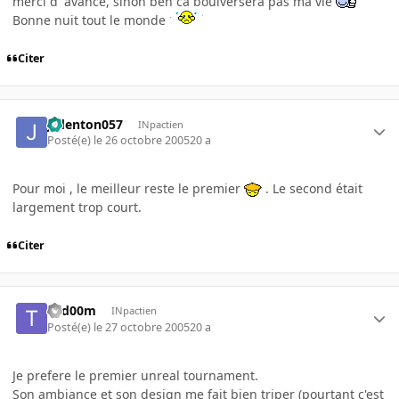
merci d' avance, sinon ben ca boulversera pas ma vie
Bonne nuit tout le monde
Citer
jcdenton057
INpactien
Posté(e)
le 26 octobre 2005
20 a
Pour moi , le meilleur reste le premier
. Le second était
largement trop court.
Citer
T0d00m
INpactien
Posté(e)
le 27 octobre 2005
20 a
Je prefere le premier unreal tournament.
Son ambiance et son design me fait bien triper (pourtant c'est