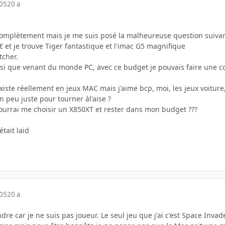
005
20 a
r complètement mais je me suis posé la malheureuse question suivan
€ et je trouve Tiger fantastique et l'imac G5 magnifique
tcher.
ssi que venant du monde PC, avec ce budget je pouvais faire une c
 existe réellement en jeux MAC mais j'aime bcp, moi, les jeux voiture
n peu juste pour tourner àl'aise ?
ourrai me choisir un X850XT et rester dans mon budget ???
tait laid
005
20 a
dre car je ne suis pas joueur. Le seul jeu que j'ai c'est Space Invad