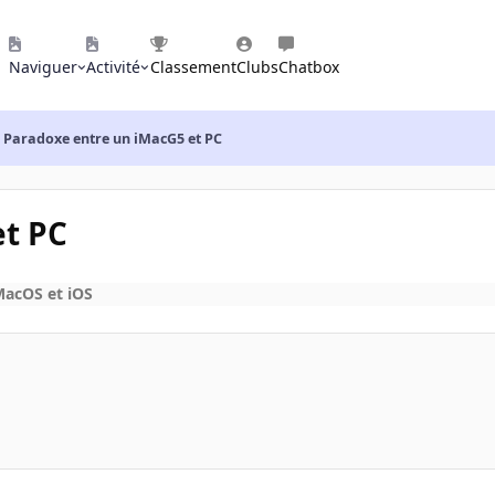
Naviguer
Activité
Classement
Clubs
Chatbox
Paradoxe entre un iMacG5 et PC
et PC
MacOS et iOS