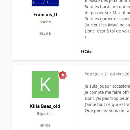
Il existe des jeux pou
Si tu es hardcore game
de passer sur Mac, il ne
Francois_D
Si tu es gamer occasion
Ancien
(surtout les iMac) ne sa
Donc, c'est à toi de voir.
4,6 k
messages
F
Citer
Posté(e)
le 21 octobre 2
je suis joueur occasion
Je compte me faire offr
Donc j'ai pas trop peu
J'aime tout ce qui est v
Killa Bees_old
Que pensez vous de l'ac
INpactien
193
messages