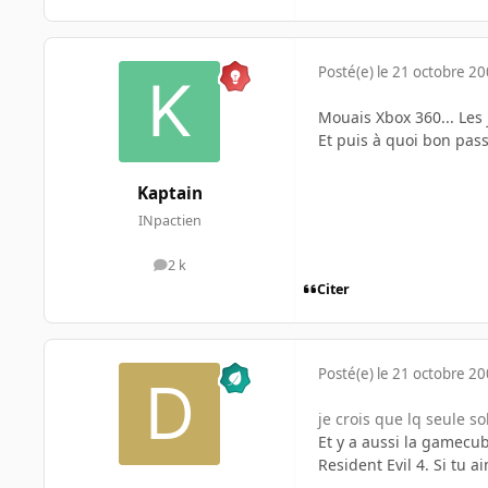
Posté(e)
le 21 octobre 2
Mouais Xbox 360... Les
Et puis à quoi bon pass
Kaptain
INpactien
2 k
messages
Citer
Posté(e)
le 21 octobre 2
je crois que lq seule s
Et y a aussi la gamecub
Resident Evil 4. Si tu 