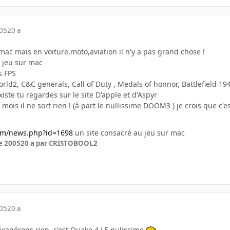
005
20 a
ac mais en voiture,moto,aviation il n'y a pas grand chose !
e jeu sur mac
s FPS
ld2, C&C generals, Call of Duty , Medals of honnor, Battlefield 1942
xiste tu regardes sur le site D'apple et d'Aspyr
ois il ne sort rien ! (à part le nullissime DOOM3 ) je crois que c'e
om/news.php?id=1698
un site consacré au jeu sur mac
e 2005
20 a
par CRISTOBOOL2
005
20 a
éxagérons rien, c'est Quake 4 LE nulissime