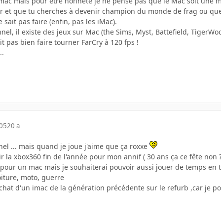
r mac mais pour être honnête je ne pense pas que le Mac soit une 
r et que tu cherches à devenir champion du monde de frag ou que 
 sait pas faire (enfin, pas les iMac).
nel, il existe des jeux sur Mac (the Sims, Myst, Battefield, TigerWoo
it pas bien faire tourner FarCry à 120 fps !
..
005
20 a
nel ... mais quand je joue j'aime que ça roxxe
ir la xbox360 fin de l'année pour mon annif ( 30 ans ça ce fête non ?
r pour un mac mais je souhaiterai pouvoir aussi jouer de temps e
oiture, moto, guerre
hat d'un imac de la génération précédente sur le refurb ,car je po