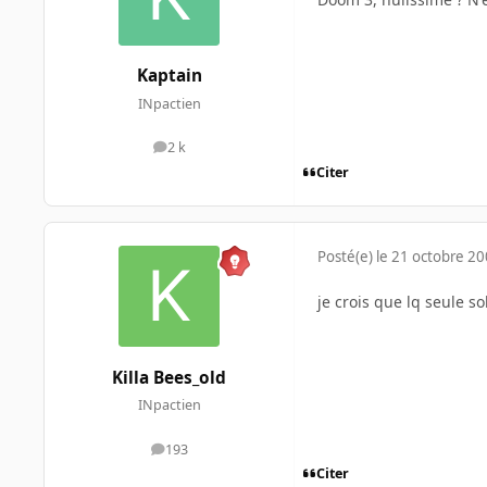
Kaptain
INpactien
2 k
messages
Citer
Posté(e)
le 21 octobre 2
je crois que lq seule s
Killa Bees_old
INpactien
193
messages
Citer