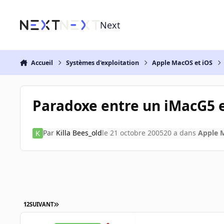
Aller au contenu
Next
Accueil
Systèmes d'exploitation
Apple MacOS et iOS
Paradoxe entre un iMacG5 
Par
Killa Bees_old
le 21 octobre 2005
20 a
dans
Apple 
1
2
SUIVANT