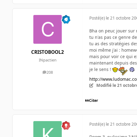
Posté(e)
le 21 octobre 2
Bha on peuc jouer sur m
tu n'as pas ce genre d
tu as des stratégies de
moi même j'ai : homewor
CRISTOBOOL2
mais pour voir ce qui e
INpactien
maintenant depuis des m
je le sens !
208
messages
http://www.ludomac.c
Modifié
le 21 octobr
Citer
Posté(e)
le 21 octobre 2
Doom 3, nulissime ? N'