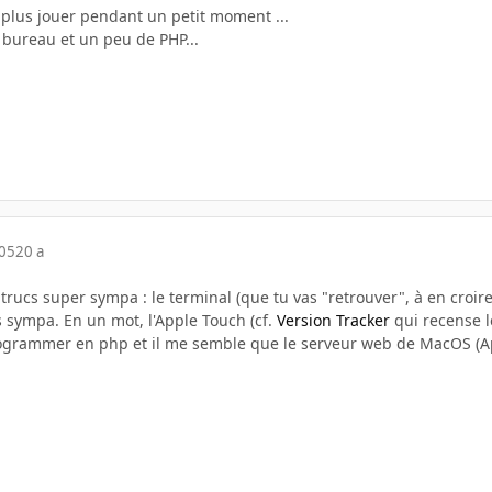
 plus jouer pendant un petit moment ...
, bureau et un peu de PHP...
005
20 a
 trucs super sympa : le terminal (que tu vas "retrouver", à en croir
sympa. En un mot, l'Apple Touch (cf.
Version Tracker
qui recense l
ogrammer en php et il me semble que le serveur web de MacOS (Apa