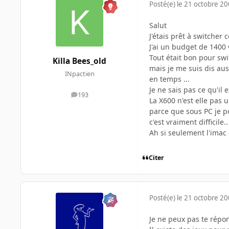
Posté(e)
le 21 octobre 2
Salut
J'étais prêt à switche
J'ai un budget de 1400 
Tout était bon pour swi
Killa Bees_old
mais je me suis dis au
INpactien
en temps ...
Je ne sais pas ce qu'il
193
messages
La X600 n'est elle pas u
parce que sous PC je p
c'est vraiment difficile..
Ah si seulement l'imac é
Citer
Posté(e)
le 21 octobre 2
Je ne peux pas te répon