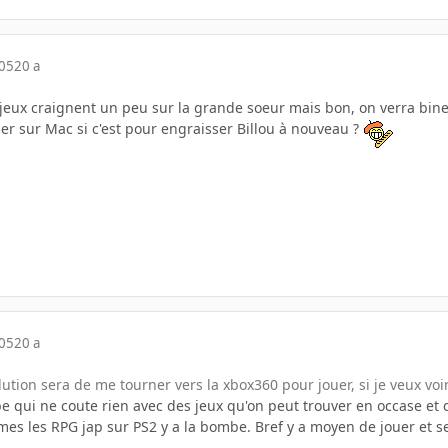
005
20 a
 jeux craignent un peu sur la grande soeur mais bon, on verra bin
er sur Mac si c'est pour engraisser Billou à nouveau ?
005
20 a
olution sera de me tourner vers la xbox360 pour jouer, si je veux voi
e qui ne coute rien avec des jeux qu'on peut trouver en occase et qu
aimes les RPG jap sur PS2 y a la bombe. Bref y a moyen de jouer et