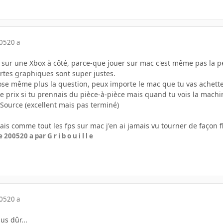
005
20 a
r sur une Xbox à côté, parce-que jouer sur mac c'est même pas la pe
cartes graphiques sont super justes.
ose même plus la question, peux importe le mac que tu vas achetter
 prix si tu prennais du pièce-à-pièce mais quand tu vois la machin
Source (excellent mais pas terminé)
ais comme tout les fps sur mac j'en ai jamais vu tourner de façon f
e 2005
20 a
par G r i b o u i l l e
005
20 a
lus dûr...