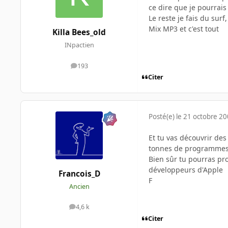
ce dire que je pourrais
Le reste je fais du surf
Mix MP3 et c'est tout
Killa Bees_old
INpactien
193
messages
Citer
Posté(e)
le 21 octobre 2
Et tu vas découvrir des
tonnes de programmes 
Bien sûr tu pourras pr
développeurs d'Apple
Francois_D
F
Ancien
4,6 k
messages
Citer