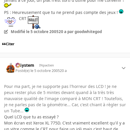
Jamais à ce jour, un plat n'est sorti d'usine pour me convenir !
PS : Heureusement que tu ne prend pas compte des jeux !
CRT
Modifié
le 5 octobre 2005
20 a
par goodwhitegod
Citer
X-System
INpactien
Posté(e)
le 5 octobre 2005
20 a
Pour ma part, je ne supporte pas l'horreur des LCD ! Je ne
peux rester plus de 5 mintes devant quand à la très très
mauvaise qualité de l'image comparé à MON CRT ! Toutefois,
je ne parles pas de la géométrie... Car, c'est chiant à règler sur
un Tube...
Quel LCD que tu as essayé ?
Mon écran est Xerox XL 775D. C'est vraiment excellent qu'il y a
un vitre comme le CRT pour faire un joli mais c'est haut de