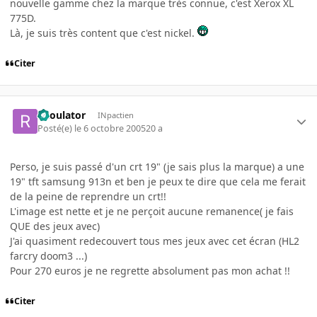
nouvelle gamme chez la marque très connue, c'est Xerox XL
775D.
Là, je suis très content que c'est nickel.
Citer
Raoulator
INpactien
Posté(e)
le 6 octobre 2005
20 a
Perso, je suis passé d'un crt 19" (je sais plus la marque) a une
19" tft samsung 913n et ben je peux te dire que cela me ferait
de la peine de reprendre un crt!!
L'image est nette et je ne perçoit aucune remanence( je fais
QUE des jeux avec)
J'ai quasiment redecouvert tous mes jeux avec cet écran (HL2
farcry doom3 ...)
Pour 270 euros je ne regrette absolument pas mon achat !!
Citer