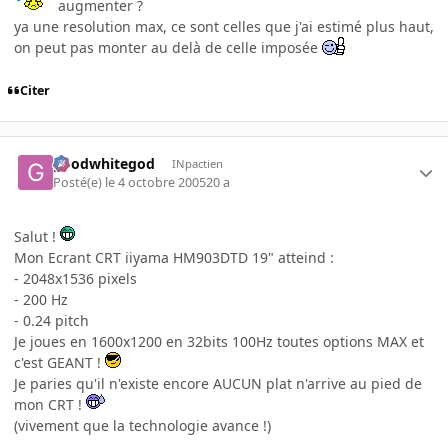
augmenter ?
ya une resolution max, ce sont celles que j'ai estimé plus haut,
on peut pas monter au delà de celle imposée
Citer
goodwhitegod
INpactien
Posté(e)
le 4 octobre 2005
20 a
Salut !
Mon Ecrant CRT iiyama HM903DTD 19" atteind :
- 2048x1536 pixels
- 200 Hz
- 0.24 pitch
Je joues en 1600x1200 en 32bits 100Hz toutes options MAX et
c'est GEANT !
Je paries qu'il n'existe encore AUCUN plat n'arrive au pied de
mon CRT !
(vivement que la technologie avance !)