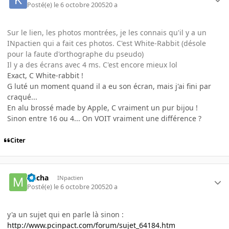
Posté(e)
le 6 octobre 2005
20 a
Sur le lien, les photos montrées, je les connais qu'il y a un
INpactien qui a fait ces photos. C'est White-Rabbit (désole
pour la faute d'orthographe du pseudo)
Il y a des écrans avec 4 ms. C'est encore mieux lol
Exact, C White-rabbit !
G luté un moment quand il a eu son écran, mais j'ai fini par
craqué...
En alu brossé made by Apple, C vraiment un pur bijou !
Sinon entre 16 ou 4... On VOIT vraiment une différence ?
Citer
micha
INpactien
Posté(e)
le 6 octobre 2005
20 a
y'a un sujet qui en parle là sinon :
http://www.pcinpact.com/forum/sujet_64184.htm