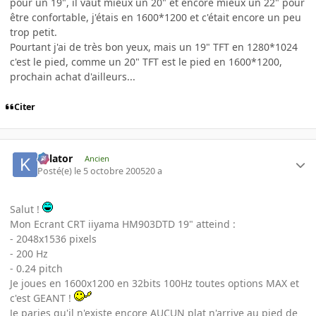
pour un 19", il vaut mieux un 20" et encore mieux un 22" pour
être confortable, j'étais en 1600*1200 et c'était encore un peu
trop petit.
Pourtant j'ai de très bon yeux, mais un 19" TFT en 1280*1024
c'est le pied, comme un 20" TFT est le pied en 1600*1200,
prochain achat d'ailleurs...
Citer
Killator
Ancien
Posté(e)
le 5 octobre 2005
20 a
Salut !
Mon Ecrant CRT iiyama HM903DTD 19" atteind :
- 2048x1536 pixels
- 200 Hz
- 0.24 pitch
Je joues en 1600x1200 en 32bits 100Hz toutes options MAX et
c'est GEANT !
Je paries qu'il n'existe encore AUCUN plat n'arrive au pied de