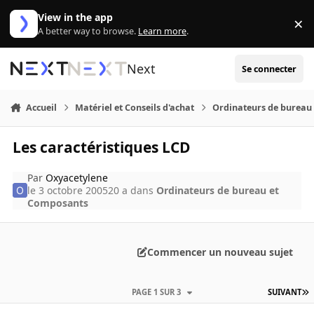
Aller au contenu
View in the app
×
Di
A better way to browse.
Learn more
.
Next
Se connecter
Accueil
Matériel et Conseils d'achat
Ordinateurs de bureau
Les caractéristiques LCD
Par
Oxyacetylene
le 3 octobre 2005
20 a
dans
Ordinateurs de bureau et
Composants
Commencer un nouveau sujet
PAGE 1 SUR 3
SUIVANT