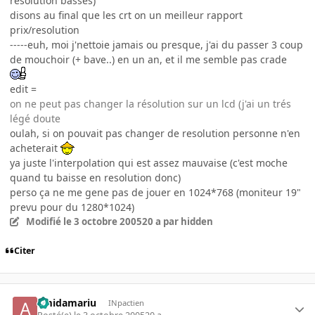
resolution basses)
disons au final que les crt on un meilleur rapport
prix/resolution
-----euh, moi j'nettoie jamais ou presque, j'ai du passer 3 coup
de mouchoir (+ bave..) en un an, et il me semble pas crade
edit =
on ne peut pas changer la résolution sur un lcd (j'ai un trés
légé doute
oulah, si on pouvait pas changer de resolution personne n'en
acheterait
ya juste l'interpolation qui est assez mauvaise (c'est moche
quand tu baisse en resolution donc)
perso ça ne me gene pas de jouer en 1024*768 (moniteur 19"
prevu pour du 1280*1024)
Modifié
le 3 octobre 2005
20 a
par hidden
Citer
amidamariu
INpactien