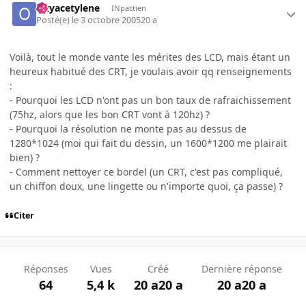
Oxyacetylene
INpactien
Posté(e)
le 3 octobre 2005
20 a
Voilà, tout le monde vante les mérites des LCD, mais étant un
heureux habitué des CRT, je voulais avoir qq renseignements
:
- Pourquoi les LCD n'ont pas un bon taux de rafraichissement
(75hz, alors que les bon CRT vont à 120hz) ?
- Pourquoi la résolution ne monte pas au dessus de
1280*1024 (moi qui fait du dessin, un 1600*1200 me plairait
bien) ?
- Comment nettoyer ce bordel (un CRT, c'est pas compliqué,
un chiffon doux, une lingette ou n'importe quoi, ça passe) ?
Citer
Réponses
Vues
Créé
Dernière réponse
64
5,4 k
20 a
20 a
20 a
20 a