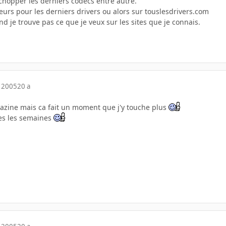
chopper les derniers codecs entre autre.
teurs pour les derniers drivers ou alors sur touslesdrivers.com
d je trouve pas ce que je veux sur les sites que je connais.
 2005
20 a
agazine mais ca fait un moment que j'y touche plus
tes les semaines