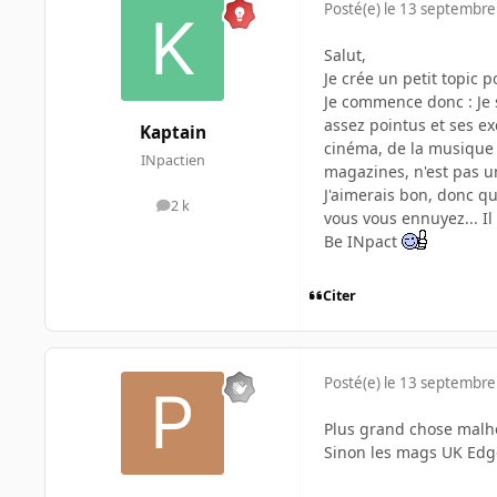
Posté(e)
le 13 septembre
Salut,
Je crée un petit topic 
Je commence donc : Je 
assez pointus et ses exc
Kaptain
cinéma, de la musique e
INpactien
magazines, n'est pas un
J'aimerais bon, donc q
2 k
messages
vous vous ennuyez... I
Be INpact
Citer
Posté(e)
le 13 septembre
Plus grand chose malh
Sinon les mags UK Edg