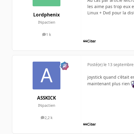
Au cas par article Micr
les aime pas trop eux e
Linux + Dvd pour la dis
Lordphenix
INpactien
1 k
messages
Citer
Posté(e)
le 13 septembre
joystick quand c'était e
maintenant plus rien
ASSKICK
INpactien
2,2 k
messages
Citer