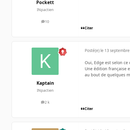
Pockett
INpactien
10
messages
Citer
Posté(e)
le 13 septembre
Oui, Edge est selon ce
Une édition française e
au bout de quelques mois
Kaptain
INpactien
2 k
messages
Citer