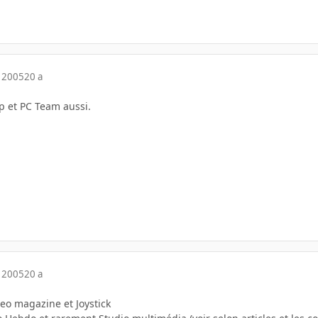
 2005
20 a
p et PC Team aussi.
 2005
20 a
eo magazine et Joystick