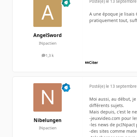
Posté(e)
le 13 septembre
A une époque je lisais 
pratiquement tout, suff
AngelSword
INpactien
1,3 k
messages
Citer
Posté(e)
le 13 septembre
Moi aussi, au début, je
différents sujets.
Mais depuis, c'est le ne
-jeuxvideo.com pour les
Nibelungen
-les news de pcINpact 
INpactien
-des sites comme mater