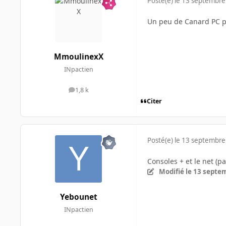
Posté(e)
le 13 septembre
Un peu de Canard PC pou
MmoulinexX
INpactien
1,8 k
messages
Citer
Posté(e)
le 13 septembre
Consoles + et le net (p
Modifié
le 13 septe
Yebounet
INpactien