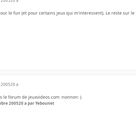
 2005
20 a
r le fun (et pour certains jeux qui m'interessent). Le reste sur le
 2005
20 a
as le forum de jeuxvideos.com :nonnon: )
mbre 2005
20 a
par Yebounet