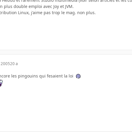
o Hebdo et rarement Studio multimédia (voir selon articles et les co
n plus double emploi avec Joy et JVM.
tribution Linux, j'aime pas trop le mag. non plus.
 2005
20 a
ncore les pingouins qui fesaient la loi