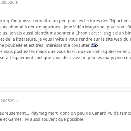
 2005
20 a
pour qu'on puisse connaître un peu plus les lectures des INpactien
suis abonné à deux magazines : Jeux Vidéo Magazine, pour son côté 
lus. Je vais aussi bientôt m'abonner à Chronic'art : il s'agit d'un b
t de la littérature. Je vous invite à vous rendre sur le site web d
e poubelle et est très intéréssant à consulter
ue vous postiez les mags que vous lisez, que ce soit régulièrem
l serait également cool que vous décriviez un peu les mags peu con
 2005
20 a
eureusement... Playmag mort, donc un peu de Canard PC de temp
e et Games TM aussi souvent que possible.