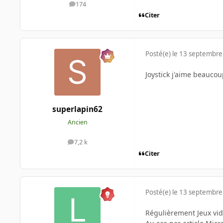
174
messages
Citer
Posté(e)
le 13 septembre
Joystick j'aime beaucou
superlapin62
Ancien
7,2 k
messages
Citer
Posté(e)
le 13 septembre
Régulièrement Jeux vid