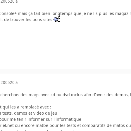
 2005
20 a
Console+ mais ça fait bien longtemps que je ne lis plus les magazin
it de trouver les bons sites
 2005
20 a
 cherchais des mags avec cd ou dvd inclus afin d'avoir des demos, les
t qui les a remplacé avec :
 tests, demos et video de jeu
pour me tenir informer sur l'informatique
iel.net ou encore matbe pour les tests et comparatifs de matos ou 