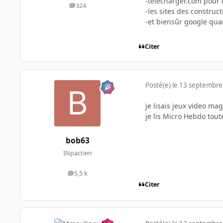
-telecharger.com pour 
324
messages
-les sites des construc
-et biensûr google quan
Citer
Posté(e)
le 13 septembre
je lisais jeux video m
je lis Micro Hebdo tou
bob63
INpactien
5,5 k
messages
Citer