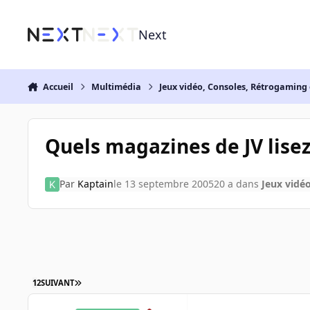
Aller au contenu
Next
Accueil
Multimédia
Jeux vidéo, Consoles, Rétrogaming 
Quels magazines de JV lisez
Par
Kaptain
le 13 septembre 2005
20 a
dans
Jeux vidé
1
2
SUIVANT