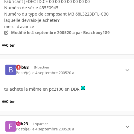
Fabricant JEDEC ID:CE 00 00 00 00 00 00 00
Numéro de série 455E0945
Numéro du type de composant M3 68L3223DTL-CB0
laquelle devrais-je acheter?
merci d'avance
Modifié
le 4 septembre 2005
20 a
par Beachboy189
Citer
bob68
INpactien
Posté(e)
le 4 septembre 2005
20 a
tu achete la même en pc2100 en DDR
Citer
Fab23
INpactien
Posté(e)
le 4 septembre 2005
20 a