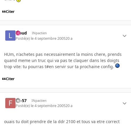
Citer
lebud
INpactien
Posté(e)
le 4 septembre 2005
20 a
HUm, n'achetes pas necessairement la moins chere, prends
quand meme un truc qui va pas te claquer dans les doigts
trop vite: tu pourras t#en servir sur ta prochaine config.
Citer
FX-57
INpactien
Posté(e)
le 4 septembre 2005
20 a
ouais tu doit prendre de la ddr 2100 et tous va etre correct