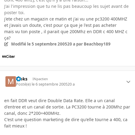
J'ai l'impression que tu ne lis pas beaucoup les sujet avant de
poster toi.
j'ete chez un magazin ce matin et j'ai vu une pc3200 400MHZ
et j'avais un doute, c'est pour ça que je l'est pas acheter
mais vu ton poste , il parait que 200Mhz en DDR c 400 MHZ c
ça?
Modifié
le 5 septembre 2005
20 a
par Beachboy189
Citer
Moks
INpactien
Posté(e)
le 6 septembre 2005
20 a
en fait DDR veut dire Double Data Rate. Elle a un canal
d'entree et un canal de sortie. La PC3200 tourne à 200Mhz par
canal, donc 2*200=400MHz.
C'est une question marketing de dire qu'elle tourne a 400, ca
fait mieux !