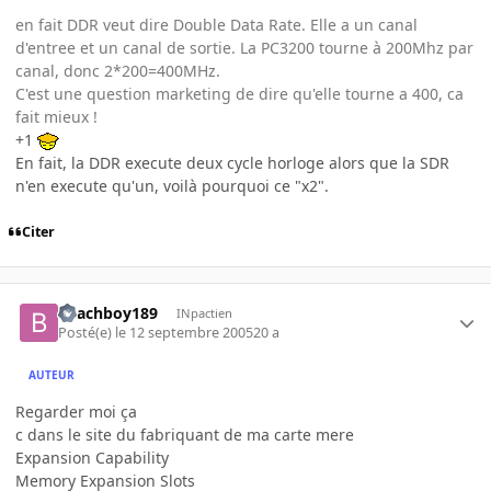
en fait DDR veut dire Double Data Rate. Elle a un canal
d'entree et un canal de sortie. La PC3200 tourne à 200Mhz par
canal, donc 2*200=400MHz.
C'est une question marketing de dire qu'elle tourne a 400, ca
fait mieux !
+1
En fait, la DDR execute deux cycle horloge alors que la SDR
n'en execute qu'un, voilà pourquoi ce "x2".
Citer
Beachboy189
INpactien
Posté(e)
le 12 septembre 2005
20 a
AUTEUR
Regarder moi ça
c dans le site du fabriquant de ma carte mere
Expansion Capability
Memory Expansion Slots