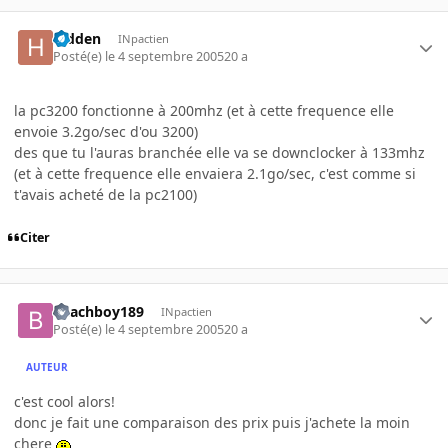
hidden
INpactien
Posté(e)
le 4 septembre 2005
20 a
la pc3200 fonctionne à 200mhz (et à cette frequence elle
envoie 3.2go/sec d'ou 3200)
des que tu l'auras branchée elle va se downclocker à 133mhz
(et à cette frequence elle envaiera 2.1go/sec, c'est comme si
t'avais acheté de la pc2100)
Citer
Beachboy189
INpactien
Posté(e)
le 4 septembre 2005
20 a
AUTEUR
c'est cool alors!
donc je fait une comparaison des prix puis j'achete la moin
chere