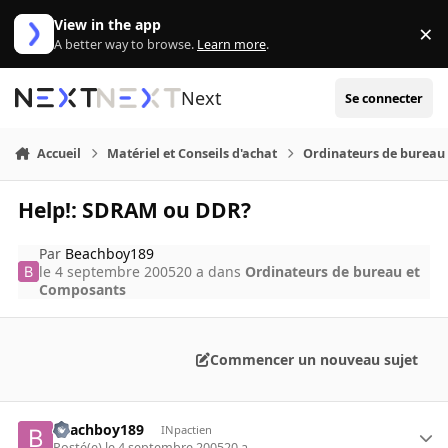
Aller au contenu
View in the app
×
Di
A better way to browse.
Learn more
.
Next
Se connecter
Accueil
Matériel et Conseils d'achat
Ordinateurs de bureau
Help!: SDRAM ou DDR?
Par
Beachboy189
le 4 septembre 2005
20 a
dans
Ordinateurs de bureau et
Composants
Commencer un nouveau sujet
Beachboy189
INpactien
Posté(e)
le 4 septembre 2005
20 a