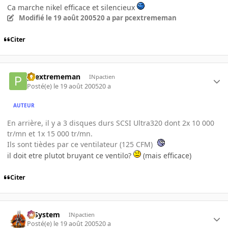
Ca marche nikel efficace et silencieux
Modifié
le 19 août 2005
20 a
par pcextrememan
Citer
pcextrememan
INpactien
Posté(e)
le 19 août 2005
20 a
AUTEUR
En arrière, il y a 3 disques durs SCSI Ultra320 dont 2x 10 000
tr/mn et 1x 15 000 tr/mn.
Ils sont tièdes par ce ventilateur (125 CFM)
il doit etre plutot bruyant ce ventilo?
(mais efficace)
Citer
X-System
INpactien
Posté(e)
le 19 août 2005
20 a