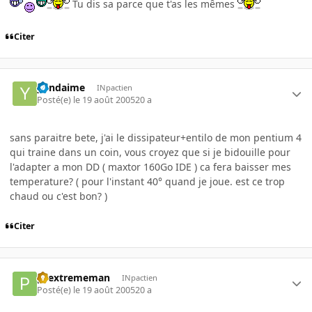
Tu dis sa parce que t'as les mêmes
Citer
yondaime
INpactien
Posté(e)
le 19 août 2005
20 a
sans paraitre bete, j'ai le dissipateur+entilo de mon pentium 4
qui traine dans un coin, vous croyez que si je bidouille pour
l'adapter a mon DD ( maxtor 160Go IDE ) ca fera baisser mes
temperature? ( pour l'instant 40° quand je joue. est ce trop
chaud ou c'est bon? )
Citer
pcextrememan
INpactien
Posté(e)
le 19 août 2005
20 a