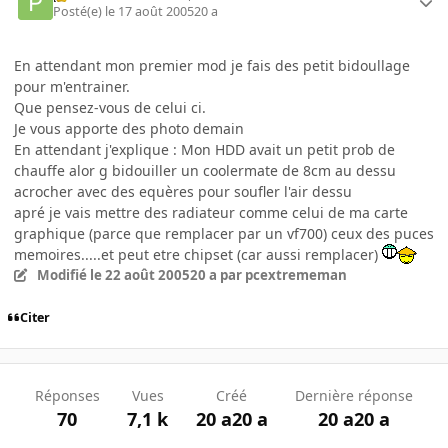
Posté(e)
le 17 août 2005
20 a
En attendant mon premier mod je fais des petit bidoullage
pour m'entrainer.
Que pensez-vous de celui ci.
Je vous apporte des photo demain
En attendant j'explique : Mon HDD avait un petit prob de
chauffe alor g bidouiller un coolermate de 8cm au dessu
acrocher avec des equères pour soufler l'air dessu
apré je vais mettre des radiateur comme celui de ma carte
graphique (parce que remplacer par un vf700) ceux des puces
memoires.....et peut etre chipset (car aussi remplacer)
Modifié
le 22 août 2005
20 a
par pcextrememan
Citer
Réponses
Vues
Créé
Dernière réponse
70
7,1 k
20 a
20 a
20 a
20 a