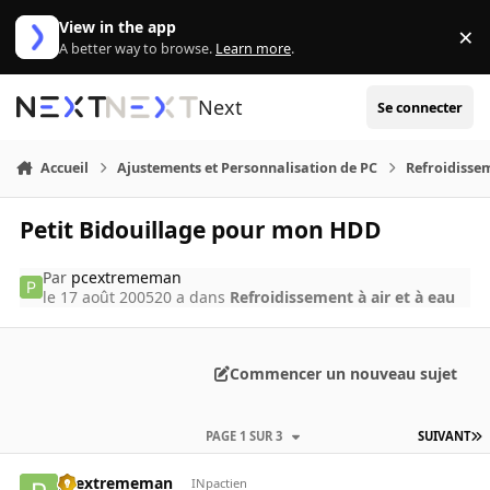
Aller au contenu
View in the app
×
Di
A better way to browse.
Learn more
.
Next
Se connecter
Accueil
Ajustements et Personnalisation de PC
Refroidissem
Petit Bidouillage pour mon HDD
Par
pcextrememan
le 17 août 2005
20 a
dans
Refroidissement à air et à eau
Commencer un nouveau sujet
PAGE 1 SUR 3
SUIVANT
pcextrememan
INpactien