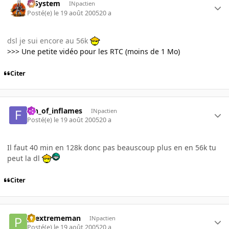
X-System
INpactien
Posté(e)
le 19 août 2005
20 a
dsl je sui encore au 56k
>>> Une petite vidéo pour les RTC (moins de 1 Mo)
Citer
fan_of_inflames
INpactien
Posté(e)
le 19 août 2005
20 a
Il faut 40 min en 128k donc pas beauscoup plus en en 56k tu
peut la dl
Citer
pcextrememan
INpactien
Posté(e)
le 19 août 2005
20 a