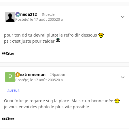
keneda212
INpactien
Posté(e)
le 17 août 2005
20 a
pour ton dd tu devrai plutot le refroidir dessous
ps : c'est juste pour t'aider
Citer
pcextrememan
INpactien
Posté(e)
le 17 août 2005
20 a
AUTEUR
Ouai fo ke je regarde si g la place. Mais c un bonne idée
je vous envoi des photo le plus vite possible
Citer