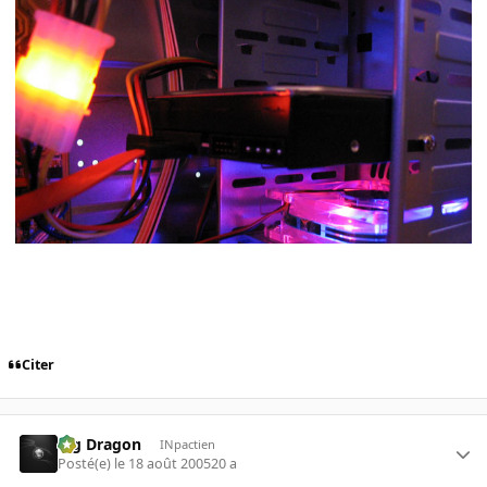
Citer
Big Dragon
INpactien
Posté(e)
le 18 août 2005
20 a