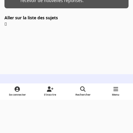
recevoir de nouvelles réponses.
Aller sur la liste des sujets
Light Mode
Dark Mode
System Preference
Se connecter
S’inscrire
Rechercher
Menu
Langue
Cookies
Powered by
Invision Community