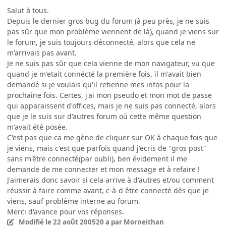
Salut à tous.
Depuis le dernier gros bug du forum (à peu près, je ne suis
pas sûr que mon problème viennent de là), quand je viens sur
le forum, je suis toujours déconnecté, alors que cela ne
m'arrivais pas avant.
Je ne suis pas sûr que cela vienne de mon navigateur, vu que
quand je m'etait connécté la première fois, il m'avait bien
demandé si je voulais qu'il retienne mes infos pour la
prochaine fois. Certes, j'ai mon pseudo et mon mot de passe
qui apparaissent d'offices, mais je ne suis pas connecté, alors
que je le suis sur d'autres forum où cette même question
m'avait été posée.
C'est pas que ca me gène de cliquer sur OK à chaque fois que
je viens, mais c'est que parfois quand j'ecris de "gros post"
sans m'être connecté(par oubli), ben évidement il me
demande de me connecter et mon message et à refaire !
J'aimerais donc savoir si cela arrive à d'autres et/ou comment
réussir à faire comme avant, c-à-d être connecté dès que je
viens, sauf problème interne au forum.
Merci d'avance pour vos réponses.
Modifié
le 22 août 2005
20 a
par Morneithan