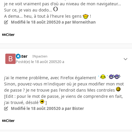
je ne voit vraiment pas d'où au niveau de mon navigateur...
Sur ce, je vais au dodo...
A dema... heu, à tout à l'heure les gens
!
Modifié
le 18 août 2005
20 a
par Morneithan
Citer
Bister
INpactien
Posté(e)
le 18 août 2005
20 a
j'ai le meme problème, avec Firefox également
Sinon, pouvez-vous m'indiquer où je peux modifier mon mot
de passe ? Je ne trouve pas l'endroit dans Mes controles
[Edit : pour le mot de passe, je viens de comprendre en fait,
j'ai trouvé, désolé
]
Modifié
le 18 août 2005
20 a
par Bister
Citer