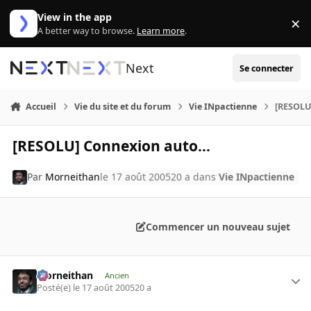
Aller au contenu
View in the app
×
Di
A better way to browse.
Learn more
.
Next
Se connecter
Accueil
Vie du site et du forum
Vie INpactienne
[RESOLU
[RESOLU] Connexion auto...
Par
Morneithan
le 17 août 2005
20 a
dans
Vie INpactienne
Commencer un nouveau sujet
Morneithan
Ancien
Posté(e)
le 17 août 2005
20 a