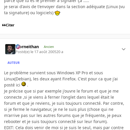
parce que tu es le premier à signaler ça .....
je serai d'avis de t'envoyer dans la section adéquate (Linux (vu
ta signature) ou logiciels)
Citer
Morneithan
Ancien
Posté(e)
le 17 août 2005
20 a
AUTEUR
Le problème survient sous Windows XP Pro et sous
Linux(Debian), les deux ayant Firefox. C'est pour ca que j'ai
posté ici
.
Je précise que si par exemple j'ouvre le forum et que je me
connecte ,si je viens à ferner l'onglet dans lequel était le
forum et que je reviens, je suis toujours connecté. Par contre,
si je ferme le navigateur, je ne le suis plus (chose qui ne
m'arrive pas sur les autres forums que je fréquente, je peux
rebooter et je suis toujours connecté sur leur forum).
EDIT: Cela dois venir de moi si je suis le seul, mais par contre