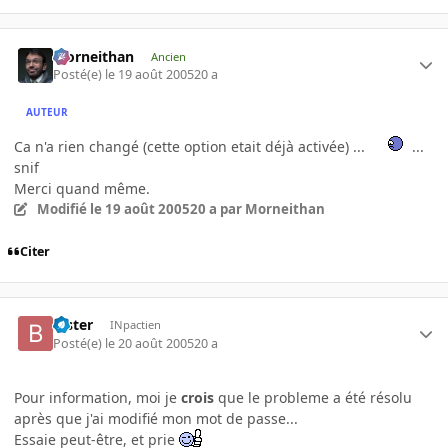
Morneithan
Ancien
Posté(e)
le 19 août 2005
20 a
AUTEUR
Ca n'a rien changé (cette option etait déjà activée) ...
...
snif
Merci quand même.
Modifié
le 19 août 2005
20 a
par Morneithan
Citer
Bister
INpactien
Posté(e)
le 20 août 2005
20 a
Pour information, moi je
crois
que le probleme a été résolu
après que j'ai modifié mon mot de passe...
Essaie peut-être, et prie