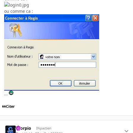
ou comme ca :
...
Citer
Scorpio
INpactien