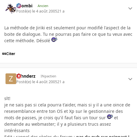
XZombi
Ancien
Posté(e)
le 4 août 2005
21 a
La méthode de Jiriki est seulement pour modifié l'aspect de la
boite de dialogue. Tu ne pourras pas faire ce que tu veux avec
cette méthode. Désolé
Citer
zahnderz
INpactien
Posté(e)
le 4 août 2005
21 a
slt!
je ne sais pas si cela pourra t'aider, mais si y il a une oince de
resesemblance entre ton OS et Xp sur le gestionnaire des
mots de passes, je crois qu'il faut fais un tour sur
et
demande au webmaster; il y a plusieurs trucs assez
intéréssants
Edit : rappel des règles du forum :
pas du pub sur pcinpact !