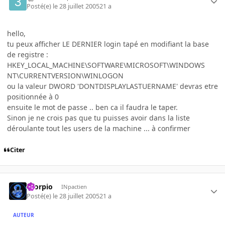
Posté(e)
le 28 juillet 2005
21 a
hello,
tu peux afficher LE DERNIER login tapé en modifiant la base
de registre :
HKEY_LOCAL_MACHINE\SOFTWARE\MICROSOFT\WINDOWS
NT\CURRENTVERSION\WINLOGON
ou la valeur DWORD 'DONTDISPLAYLASTUERNAME' devras etre
positionnée à 0
ensuite le mot de passe .. ben ca il faudra le taper.
Sinon je ne crois pas que tu puisses avoir dans la liste
déroulante tout les users de la machine ... à confirmer
Citer
Scorpio
INpactien
Posté(e)
le 28 juillet 2005
21 a
AUTEUR