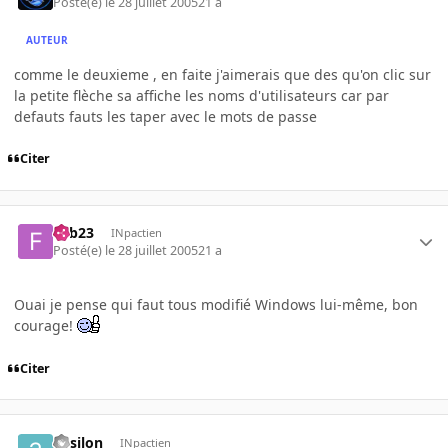
Posté(e)
le 28 juillet 2005
21 a
AUTEUR
comme le deuxieme , en faite j'aimerais que des qu'on clic sur
la petite flèche sa affiche les noms d'utilisateurs car par
defauts fauts les taper avec le mots de passe
Citer
Fab23
INpactien
Posté(e)
le 28 juillet 2005
21 a
Ouai je pense qui faut tous modifié Windows lui-même, bon
courage!
Citer
3psilon
INpactien