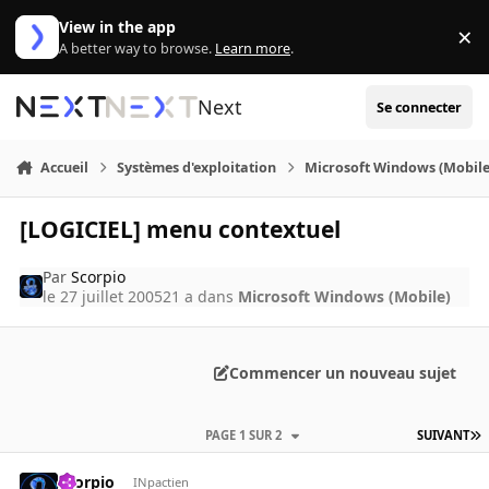
Aller au contenu
View in the app
×
Di
A better way to browse.
Learn more
.
Next
Se connecter
Accueil
Systèmes d'exploitation
Microsoft Windows (Mobile
[LOGICIEL] menu contextuel
Par
Scorpio
le 27 juillet 2005
21 a
dans
Microsoft Windows (Mobile)
Commencer un nouveau sujet
PAGE 1 SUR 2
SUIVANT
Scorpio
INpactien