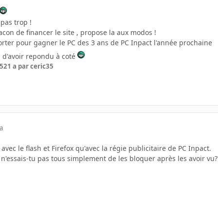
pas trop !
facon de financer le site , propose la aux modos !
porter pour gagner le PC des 3 ans de PC Inpact l'année prochaine
n d'avoir repondu à coté
05
21 a
par ceric35
a
vec le flash et Firefox qu'avec la régie publicitaire de PC Inpact.
'essais-tu pas tous simplement de les bloquer après les avoir vu??