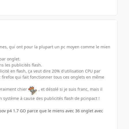
onnes, qui ont pour la plupart un pc moyen comme le mien
par onglet.
 les publicités flash.
icité en flash, ça veut dire 20% d'utilisation CPU par
c firefox qui fait fonctionner tous ces onglets en même
 vraiment chier
, et désolé si je suis franc, mais il
on système à cause des publicités flash de pcinpact !
pov p4 1.7 GO parce que le miens avec 36 onglet avec