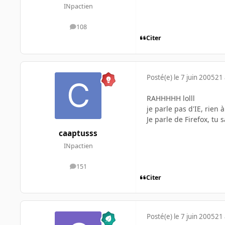
INpactien
108
messages
Citer
Posté(e)
le 7 juin 2005
21 
RAHHHHH lolll
je parle pas d'IE, rien à
Je parle de Firefox, tu 
caaptusss
INpactien
151
messages
Citer
Posté(e)
le 7 juin 2005
21 