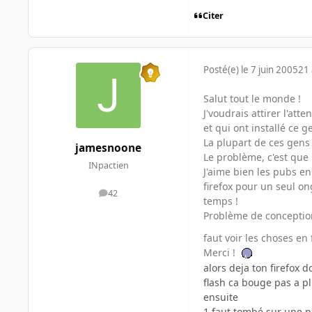
Citer
Posté(e)
le 7 juin 2005
21 
Salut tout le monde !
J'voudrais attirer l'a
et qui ont installé ce g
La plupart de ces gens
jamesnoone
Le problème, c'est que 
INpactien
J'aime bien les pubs en 
firefox pour un seul on
42
messages
temps !
Problème de conception
faut voir les choses en
Merci !
alors deja ton firefox
flash ca bouge pas a pl
ensuite
1 faut tombé sur une p