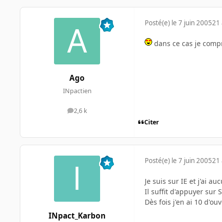
Posté(e)
le 7 juin 2005
21 
dans ce cas je com
Ago
INpactien
2,6 k
messages
Citer
Posté(e)
le 7 juin 2005
21 
Je suis sur IE et j'ai a
Il suffit d'appuyer sur 
Dès fois j'en ai 10 d'o
INpact_Karbon