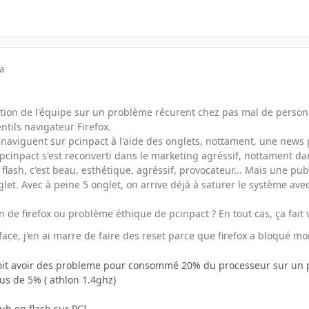
a
ttention de l'équipe sur un problème récurent chez pas mal de pers
entils navigateur Firefox.
 naviguent sur pcinpact à l'aide des onglets, nottament, une news 
pcinpact s'est reconverti dans le marketing agréssif, nottament dans
flash, c'est beau, esthétique, agréssif, provocateur... Mais une publ
glet. Avec à peine 5 onglet, on arrive déjà à saturer le système ave
 de firefox ou problème éthique de pcinpact ? En tout cas, ça fait
 face, j'en ai marre de faire des reset parce que firefox a bloqué m
 doit avoir des probleme pour consommé 20% du processeur sur un 
us de 5% ( athlon 1.4ghz)
ub en flash sur PCI