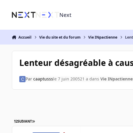
Aller au contenu
Next
Accueil
Vie du site et du forum
Vie INpactienne
Lent
Lenteur désagréable à caus
Par
caaptusss
le 7 juin 2005
21 a
dans
Vie INpactienne
1
2
SUIVANT