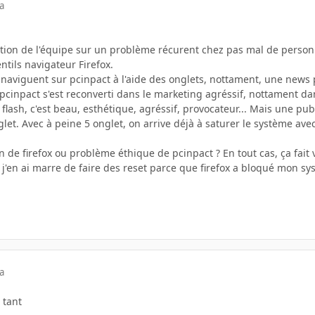
a
ttention de l'équipe sur un problème récurent chez pas mal de pers
entils navigateur Firefox.
 naviguent sur pcinpact à l'aide des onglets, nottament, une news 
pcinpact s'est reconverti dans le marketing agréssif, nottament dans
flash, c'est beau, esthétique, agréssif, provocateur... Mais une publ
glet. Avec à peine 5 onglet, on arrive déjà à saturer le système ave
 de firefox ou problème éthique de pcinpact ? En tout cas, ça fait
, j'en ai marre de faire des reset parce que firefox a bloqué mon sy
a
 tant