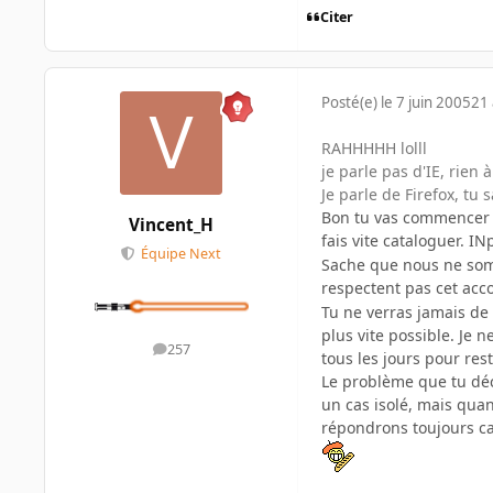
Citer
Posté(e)
le 7 juin 2005
21 
RAHHHHH lolll
je parle pas d'IE, rien à
Je parle de Firefox, tu 
Bon tu vas commencer p
Vincent_H
fais vite cataloguer. 
Équipe Next
Sache que nous ne somm
respectent pas cet acc
Tu ne verras jamais de 
plus vite possible. Je 
257
messages
tous les jours pour rest
Le problème que tu décr
un cas isolé, mais qua
répondrons toujours ca