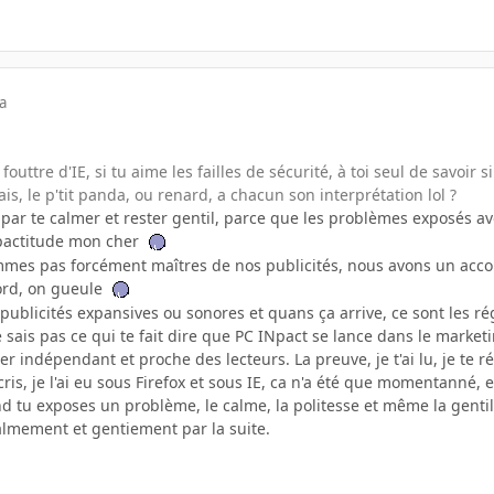
a
 fouttre d'IE, si tu aime les failles de sécurité, à toi seul de savoir s
sais, le p'tit panda, ou renard, a chacun son interprétation lol ?
ar te calmer et rester gentil, parce que les problèmes exposés ave
INpactitude mon cher
es pas forcément maîtres de nos publicités, nous avons un accord 
ord, on gueule
publicités expansives ou sonores et quans ça arrive, ce sont les régi
ne sais pas ce qui te fait dire que PC INpact se lance dans le mark
er indépendant et proche des lecteurs. La preuve, je t'ai lu, je te ré
is, je l'ai eu sous Firefox et sous IE, ca n'a été que momentanné, e
nd tu exposes un problème, le calme, la politesse et même la genti
lmement et gentiement par la suite.