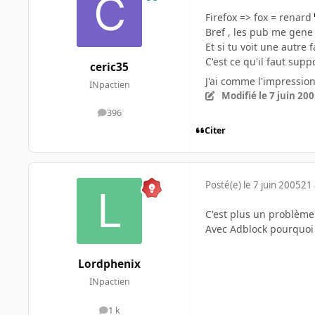
Firefox => fox = renard
Bref , les pub me gene 
Et si tu voit une autre 
C'est ce qu'il faut sup
ceric35
J'ai comme l'impressio
INpactien
Modifié
le 7 juin 20
396
messages
Citer
Posté(e)
le 7 juin 2005
21 
C'est plus un problème a
Avec Adblock pourquoi n
Lordphenix
INpactien
1 k
messages