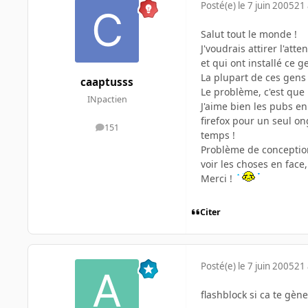
Posté(e)
le 7 juin 2005
21 
Salut tout le monde !
J'voudrais attirer l'a
et qui ont installé ce g
La plupart de ces gens
caaptusss
Le problème, c'est que 
INpactien
J'aime bien les pubs en 
firefox pour un seul on
151
messages
temps !
Problème de conception
voir les choses en face
Merci !
Citer
Posté(e)
le 7 juin 2005
21 
flashblock si ca te gène