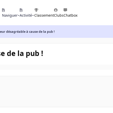
Naviguer
Activité
Classement
Clubs
Chatbox
eur désagréable à cause de la pub !
e de la pub !