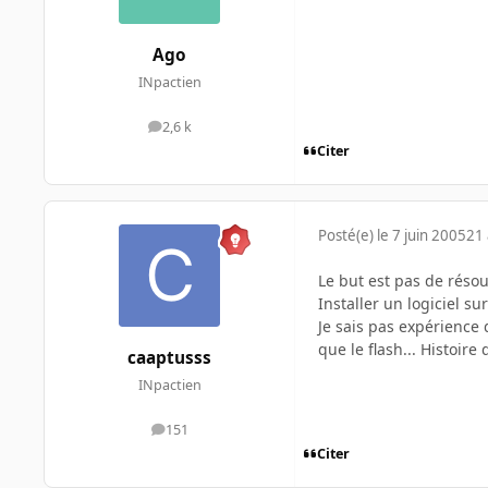
Ago
INpactien
2,6 k
messages
Citer
Posté(e)
le 7 juin 2005
21 
Le but est pas de réso
Installer un logiciel su
Je sais pas expérience 
que le flash... Histoire 
caaptusss
INpactien
151
messages
Citer