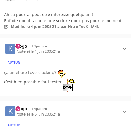
Ah sa pourrai peut etre interessé quelqu'un !
Enfaite non il rachete une voiture donc pas pour le moment ...
Modifié
le 4 juin 2005
21 a
par Nitro-TecK - M4L
klogo
INpactien
Posté(e)
le 4 juin 2005
21 a
AUTEUR
ça ameliore l'overclocking?
c'est bien possible faut tester
klogo
INpactien
Posté(e)
le 6 juin 2005
21 a
AUTEUR