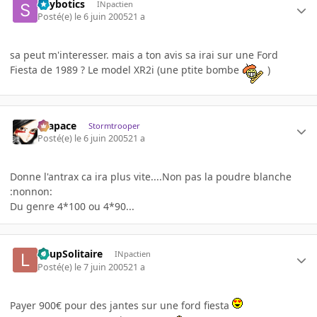
Spybotics
INpactien
Posté(e)
le 6 juin 2005
21 a
sa peut m'interesser. mais a ton avis sa irai sur une Ford
Fiesta de 1989 ? Le model XR2i (une ptite bombe
)
Krapace
Stormtrooper
Posté(e)
le 6 juin 2005
21 a
Donne l'antrax ca ira plus vite....Non pas la poudre blanche
:nonnon:
Du genre 4*100 ou 4*90...
LoupSolitaire
INpactien
Posté(e)
le 7 juin 2005
21 a
Payer 900€ pour des jantes sur une ford fiesta