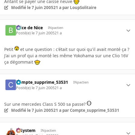
Antant se payer une caisse neuve
Modifié
le 7 juin 2005
21 a
par LoupSolitaire
Brice de Nice
INpactien
Posté(e)
le 7 juin 2005
21 a
Petit
et une question : c'était sur quoi qu'il avait monté ça ?
J'ai un prof qui a monté les même Yokohama sur une Clio 16V
ça dégommait
Compte_supprime_53531
INpactien
Posté(e)
le 7 juin 2005
21 a
Sur une mercedes Class S 500 sa passe?
Modifié
le 7 juin 2005
21 a
par Compte_supprime_53531
X-System
INpactien