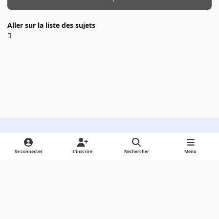
Aller sur la liste des sujets
Light Mode
Dark Mode
System Preference
Se connecter
S’inscrire
Rechercher
Menu
Langue
Cookies
Powered by
Invision Community