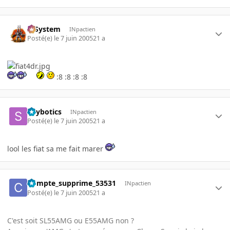
X-System
INpactien
Posté(e)
le 7 juin 2005
21 a
:8 :8 :8 :8
Spybotics
INpactien
Posté(e)
le 7 juin 2005
21 a
lool les fiat sa me fait marer
Compte_supprime_53531
INpactien
Posté(e)
le 7 juin 2005
21 a
C'est soit SL55AMG ou E55AMG non ?