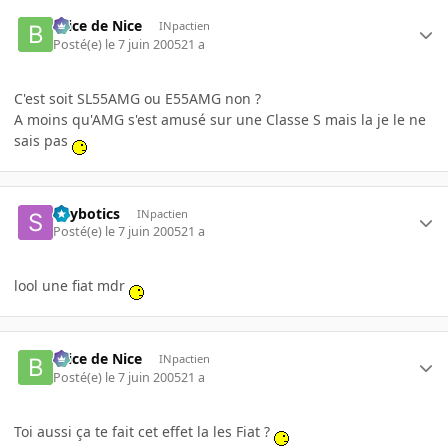
Brice de Nice
INpactien
Posté(e)
le 7 juin 2005
21 a
C'est soit SL55AMG ou E55AMG non ?
A moins qu'AMG s'est amusé sur une Classe S mais la je le ne
sais pas
Spybotics
INpactien
Posté(e)
le 7 juin 2005
21 a
lool une fiat mdr
Brice de Nice
INpactien
Posté(e)
le 7 juin 2005
21 a
Toi aussi ça te fait cet effet la les Fiat ?