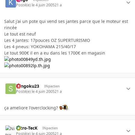
Posté(e)
le 4 juin 2005
21 a
Salut j'ai un pote qui vend ses jantes parce que le moteur est
rincée
Le tout est neuf
Les 4 Jantes: 17pouces OZ SUPERTURISMO
Les 4 pneus: YOKOHAMA 215/40/17
Le tout 900€ il en a eu dans les 1700€ en magasin
Sangoku23
INpactien
Posté(e)
le 4 juin 2005
21 a
ça ameliore l'overclocking?
Nitro-TecK
INpactien
Posté(e)
le 4 juin 2005
21 a