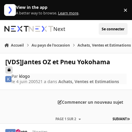
Aller au contenu
View in the app
×
Di
A better way to browse.
Learn more
.
Next
Se connecter
Accueil
Au pays de l'occasion
Achats, Ventes et Estimations
[VDS]Jantes OZ et Pneu Yokohama
Par
klogo
le 4 juin 2005
21 a
dans
Achats, Ventes et Estimations
Commencer un nouveau sujet
PAGE 1 SUR 2
SUIVANT
klogo
INpactien