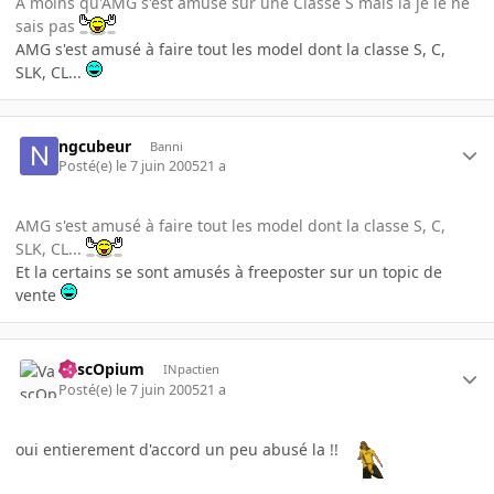
A moins qu'AMG s'est amusé sur une Classe S mais la je le ne
sais pas
AMG s'est amusé à faire tout les model dont la classe S, C,
SLK, CL...
ngcubeur
Banni
Posté(e)
le 7 juin 2005
21 a
AMG s'est amusé à faire tout les model dont la classe S, C,
SLK, CL...
Et la certains se sont amusés à freeposter sur un topic de
vente
VascOpium
INpactien
Posté(e)
le 7 juin 2005
21 a
oui entierement d'accord un peu abusé la !!